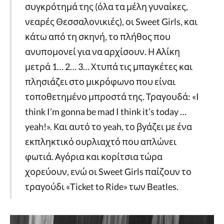
συγκρότημά της (όλα τα μέλη γυναίκες,
νεαρές Θεσσαλονικιές), οι Sweet Girls, και
κάτω από τη σκηνή, το πλήθος που
ανυπομονεί για να αρχίσουν. Η Αλίκη
μετρά 1… 2… 3… Χτυπά τις μπαγκέτες και
πλησιάζει στο μικρόφωνο που είναι
τοποθετημένο μπροστά της. Τραγουδά: «I
think I’m gonna be mad I think it’s today …
yeah!». Και αυτό το yeah, το βγάζει με ένα
εκπληκτικό ουρλιαχτό που απλώνει
φωτιά. Αγόρια και κορίτσια τώρα
χορεύουν, ενώ οι Sweet Girls παίζουν το
τραγούδι «Ticket to Ride» των Beatles.