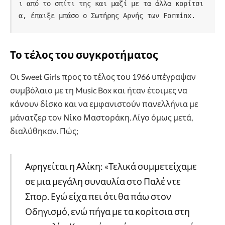
ι από το σπίτι της και μαζί με τα άλλα κορίτσι
α, έπαιξε μπάσο ο Σωτήρης Αρνής των Forminx.
Το τέλος του συγκροτήματος
Οι Sweet Girls προς το τέλος του 1966 υπέγραψαν
συμβόλαιο με τη Music Box και ήταν έτοιμες να
κάνουν δίσκο και να εμφανιστούν πανελλήνια με
μάνατζερ τον Νίκο Μαστοράκη. Λίγο όμως μετά,
διαλύθηκαν. Πώς;
Αφηγείται η Αλίκη: «Τελικά συμμετείχαμε
σε μια μεγάλη συναυλία στο Παλέ ντε
Σπορ. Εγώ είχα πει ότι θα πάω στον
Οδηγισμό, ενώ πήγα με τα κορίτσια στη