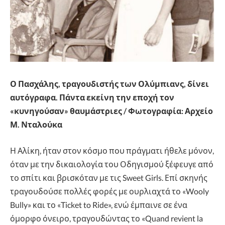
Ο Πασχάλης, τραγουδιστής των Ολύμπιανς, δίνει
αυτόγραφα. Πάντα εκείνη την εποχή τον
«κυνηγούσαν» θαυμάστριες / Φωτογραφία: Αρχείο
Μ. Νταλούκα
Η Αλίκη, ήταν στον κόσμο που πράγματι ήθελε μόνον,
όταν με την δικαιολογία του Οδηγισμού ξέφευγε από
το σπίτι και βρισκόταν με τις Sweet Girls. Επί σκηνής
τραγουδούσε πολλές φορές με ουρλιαχτά το «Wooly
Bully» και το «Ticket to Ride», ενώ έμπαινε σε ένα
όμορφο όνειρο, τραγουδώντας το «Quand revient la