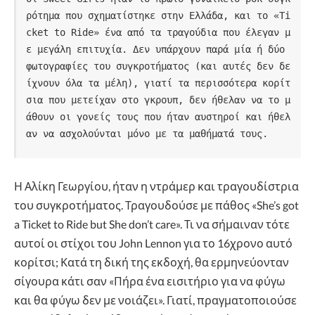
ρότημα που σχηματίστηκε στην Ελλάδα, και το «Ti
cket to Ride» ένα από τα τραγούδια που έλεγαν μ
ε μεγάλη επιτυχία. Δεν υπάρχουν παρά μία ή δύο 
φωτογραφίες του συγκροτήματος (και αυτές δεν δε
ίχνουν όλα τα μέλη), γιατί τα περισσότερα κορίτ
σια που μετείχαν στο γκρουπ, δεν ήθελαν να το μ
άθουν οι γονείς τους που ήταν αυστηροί και ήθελ
αν να ασχολούνται μόνο με τα μαθήματά τους.
Η Αλίκη Γεωργίου, ήταν η ντράμερ και τραγουδίστρια
του συγκροτήματος. Τραγουδούσε με πάθος «She’s got
a Ticket to Ride but She don’t care». Τι να σήμαιναν τότε
αυτοί οι στίχοι του John Lennon για το 16χρονο αυτό
κορίτσι; Κατά τη δική της εκδοχή, θα ερμηνεύονταν
σίγουρα κάτι σαν «Πήρα ένα εισιτήριο για να φύγω
και θα φύγω δεν με νοιάζει». Γιατί, πραγματοποιούσε