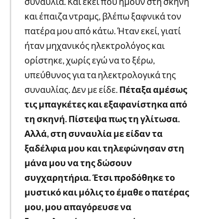
συναυλία. Και εκεί που ήμουν στη σκηνή
και έπαιζα ντραμς, βλέπω ξαφνικά τον
πατέρα μου από κάτω. Ήταν εκεί, γιατί
ήταν μηχανικός ηλεκτρολόγος και
ορίστηκε, χωρίς εγώ να το ξέρω,
υπεύθυνος για τα ηλεκτρολογικά της
συναυλίας. Δεν με είδε.
Πέταξα αμέσως
τις μπαγκέτες και εξαφανίστηκα από
τη σκηνή. Πίστεψα πως τη γλίτωσα.
Αλλά, στη συναυλία με είδαν τα
ξαδέλφια μου και τηλεφώνησαν στη
μάνα μου να της δώσουν
συγχαρητήρια. Έτσι προδόθηκε το
μυστικό και μόλις το έμαθε ο πατέρας
μου, μου απαγόρευσε να