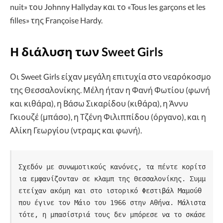
nuit» του Johnny Hallyday και το «Tous les garçons et les
filles» της Françoise Hardy.
Η διάλυση των Sweet Girls
Οι Sweet Girls είχαν μεγάλη επιτυχία στο νεαρόκοσμο
της Θεσσαλονίκης. Μέλη ήταν η Φανή Φωτίου (φωνή
και κιθάρα), η Βάσω Σικαρίδου (κιθάρα), η Άννυ
Γκιουζέ (μπάσο), η Τζένη Φιλιππίδου (όργανο), και η
Αλίκη Γεωργίου (ντραμς και φωνή).
Σχεδόν με συνωμοτικούς κανόνες, τα πέντε κορίτσ
ια εμφανίζονταν σε κλαμπ της Θεσσαλονίκης. Συμμ
ετείχαν ακόμη και στο ιστορικό Φεστιβάλ Μαμούθ 
που έγινε τον Μάιο του 1966 στην Αθήνα. Μάλιστα 
τότε, η μπασίστριά τους δεν μπόρεσε να το σκάσε