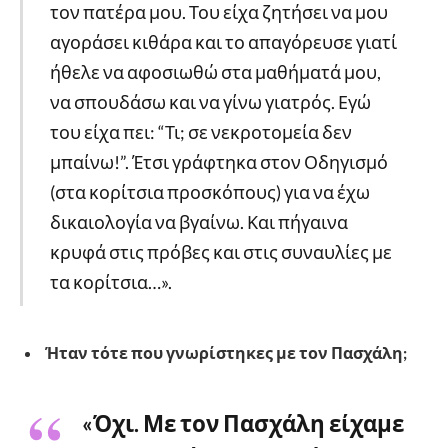
τον πατέρα μου. Του είχα ζητήσει να μου
αγοράσει κιθάρα και το απαγόρευσε γιατί
ήθελε να αφοσιωθώ στα μαθήματά μου,
να σπουδάσω και να γίνω γιατρός. Εγώ
του είχα πει: “Τι; σε νεκροτομεία δεν
μπαίνω!”. Έτσι γράφτηκα στον Οδηγισμό
(στα κορίτσια προσκόπους) για να έχω
δικαιολογία να βγαίνω. Και πήγαινα
κρυφά στις πρόβες και στις συναυλίες με
τα κορίτσια…».
Ήταν τότε που γνωρίστηκες με τον Πασχάλη;
«Όχι. Με τον Πασχάλη είχαμε