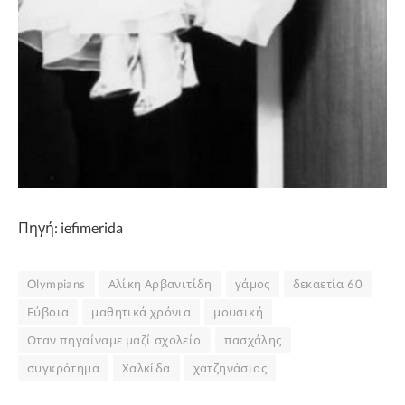
Πηγή: iefimerida
Olympians
Αλίκη Αρβανιτίδη
γάμος
δεκαετία 60
Εύβοια
μαθητικά χρόνια
μουσική
Οταν πηγαίναμε μαζί σχολείο
πασχάλης
συγκρότημα
Χαλκίδα
χατζηνάσιος