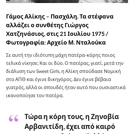
Γάμος Αλίκης – Πασχάλη. Τα στέφανα
αλλάζει ο συνθέτης Γιώργος
Χατζηνάσιος, στις 21 Ιουλίου 1975 /
Φωτογραφία: Αρχείο Μ. Νταλούκα
Σε αυτή την ιδιότυπη μάχη πατέρα-κόρης ποιος
τελικά νίκησε; Και οι δύο. Ο πατέρας, γιατί, μετά την
διάλυση των Sweet Girls, η Αλίκη σπούδασε Νομική
στο ΑΠΘ και έγινε δικηγόρος. Δεν έγινε βέβαια
γιατρός, αλλά οι σπουδές ήταν αυτό που ουσιαστικά
ικανοποίησε τον πατέρα.
Τώρα η κόρη τους, η Ζηνοβία
Αρβανιτίδη, έχει από καιρό