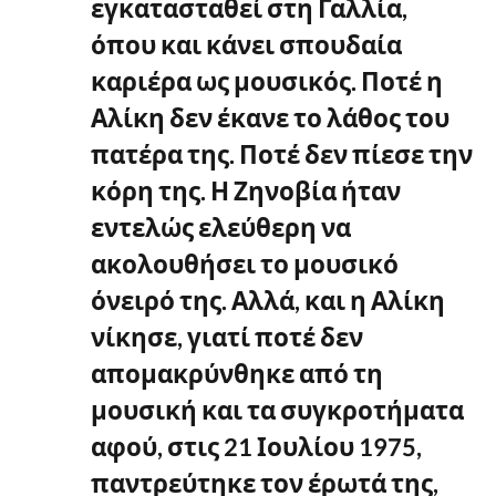
εγκατασταθεί στη Γαλλία,
όπου και κάνει σπουδαία
καριέρα ως μουσικός. Ποτέ η
Αλίκη δεν έκανε το λάθος του
πατέρα της. Ποτέ δεν πίεσε την
κόρη της. Η Ζηνοβία ήταν
εντελώς ελεύθερη να
ακολουθήσει το μουσικό
όνειρό της. Αλλά, και η Αλίκη
νίκησε, γιατί ποτέ δεν
απομακρύνθηκε από τη
μουσική και τα συγκροτήματα
αφού, στις 21 Ιουλίου 1975,
παντρεύτηκε τον έρωτά της,