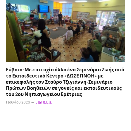
Εύβοια: Με επιτυχία άλλο ένα Σεμινάριο Ζωής από
το Εκπαιδευτικό Κέντρο «ΔΩΣΕ ΠΝΟΗ» με
επικεφαλής τον Σταύρο Τζιγιάννη-Σεμινάριο
Πρώτων Βοηθειών σε γονείς και εκπαιδευτικούς
του 2ου Νηπιαγωγείου Ερέτριας
1 Ιουνίου 2026
ΕΙΔΉΣΕΙΣ