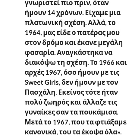
γνωριστεί πιο πριν, όταν
ήμουν 14 χρόνων. Είχαμε μια
πλατωνική σχέση. Αλλά, το
1964, μας είδε ο πατέρας μου
στον δρόμο και έκανε μεγάλη
φασαρία. Αναγκάστηκα να
διακόψω τη σχέση. Το 1966 και
αρχές 1967, όσο ήμουν με τις
Sweet Girls, δεν ήμουν με τον
Πασχάλη. Εκείνος τότε ήταν
πολύ ζωηρός και άλλαζε τις
γυναίκες σαν τα πουκάμισα.
Μετά το 1967, που τα φτιάξαμε
κανονικά, του τα έκοψα όλα».