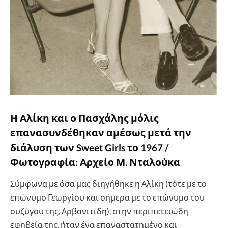
Η Αλίκη και ο Πασχάλης μόλις
επανασυνδέθηκαν αμέσως μετά την
διάλυση των Sweet Girls το 1967 /
Φωτογραφία: Αρχείο Μ. Νταλούκα
Σύμφωνα με όσα μας διηγήθηκε η Αλίκη (τότε με το
επώνυμο Γεωργίου και σήμερα με το επώνυμο του
συζύγου της, Αρβανιτίδη), στην περιπετειώδη
εφηβεία της, ήταν ένα επαναστατημένο και