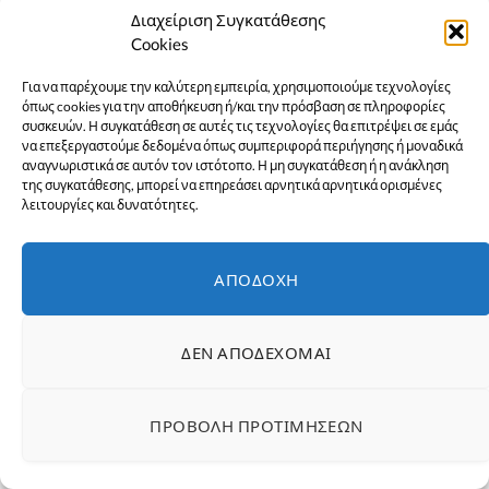
Διαχείριση Συγκατάθεσης
Cookies
Για να παρέχουμε την καλύτερη εμπειρία, χρησιμοποιούμε τεχνολογίες
όπως cookies για την αποθήκευση ή/και την πρόσβαση σε πληροφορίες
συσκευών. Η συγκατάθεση σε αυτές τις τεχνολογίες θα επιτρέψει σε εμάς
να επεξεργαστούμε δεδομένα όπως συμπεριφορά περιήγησης ή μοναδικά
αναγνωριστικά σε αυτόν τον ιστότοπο. Η μη συγκατάθεση ή η ανάκληση
της συγκατάθεσης, μπορεί να επηρεάσει αρνητικά αρνητικά ορισμένες
λειτουργίες και δυνατότητες.
ΑΠΟΔΟΧΉ
- ΔΙΑΦΉΜΙΣΗ -
ΔΕΝ ΑΠΟΔΈΧΟΜΑΙ
ΠΡΟΒΟΛΉ ΠΡΟΤΙΜΉΣΕΩΝ