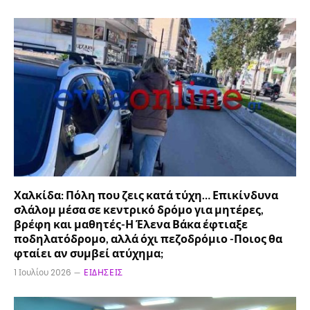
Χαλκίδα: Πόλη που ζεις κατά τύχη… Επικίνδυνα
σλάλομ μέσα σε κεντρικό δρόμο για μητέρες,
βρέφη και μαθητές-Η Έλενα Βάκα έφτιαξε
ποδηλατόδρομο, αλλά όχι πεζοδρόμιο -Ποιος θα
φταίει αν συμβεί ατύχημα;
1 Ιουλίου 2026
ΕΙΔΉΣΕΙΣ