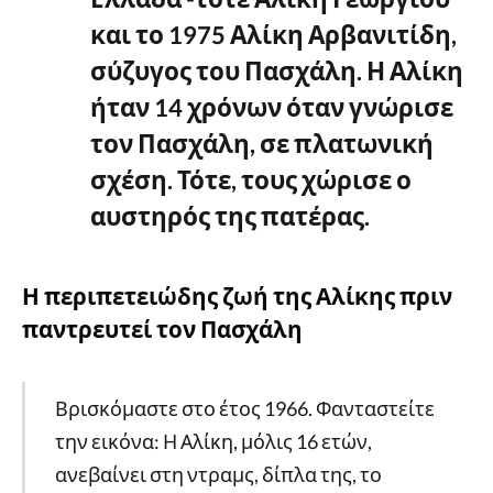
και το 1975 Αλίκη Αρβανιτίδη,
σύζυγος του Πασχάλη. Η Αλίκη
ήταν 14 χρόνων όταν γνώρισε
τον Πασχάλη, σε πλατωνική
σχέση. Τότε, τους χώρισε ο
αυστηρός της πατέρας.
Η περιπετειώδης ζωή της Αλίκης πριν
παντρευτεί τον Πασχάλη
Βρισκόμαστε στο έτος 1966. Φανταστείτε
την εικόνα: Η Αλίκη, μόλις 16 ετών,
ανεβαίνει στη ντραμς, δίπλα της, το