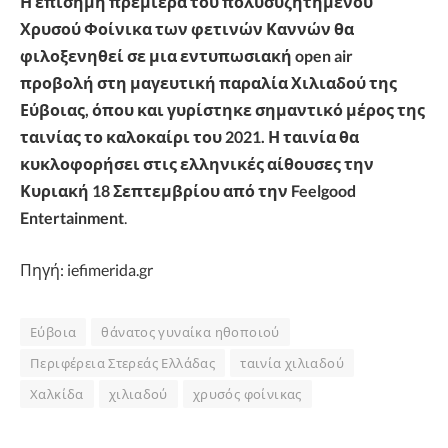
Η επίσημη πρεμιέρα του πολυσυζητημένου
Χρυσού Φοίνικα των φετινών Καννών θα
φιλοξενηθεί σε μια εντυπωσιακή open air
προβολή στη μαγευτική παραλία Χιλιαδού της
Εύβοιας, όπου και γυρίστηκε σημαντικό μέρος της
ταινίας το καλοκαίρι του 2021. Η ταινία θα
κυκλοφορήσει στις ελληνικές αίθουσες την
Κυριακή 18 Σεπτεμβρίου από την Feelgood
Entertainment
.
Πηγή: iefimerida.gr
Εύβοια
θάνατος γυναίκα ηθοποιού
Περιφέρεια Στερεάς Ελλάδας
ταινία χιλιαδού
Χαλκίδα
χιλιαδού
χρυσός φοίνικας