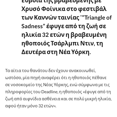
Εύβοια της βραβευμένης με
Χρυσό Φοίνικα στο φεστιβάλ
των Καννών ταινίας ¨”Triangle of
Sadness” έφυγε από τη ζωή σε
ηλικία 32 ετών η βραβευμένη
ηθοποιός Τσάρλμπι Ντιν, τη
Δευτέρα στη Νέα Υόρκη.
Τα αίτια του θανάτου δεν έχουν ανακοινωθεί,
ωστόσο, μία πηγή αναφέρει ότι η ηθοποιός πέθανε
σε νοσοκομείο της Νέας Υόρκης, ενώ σύμφωνα με τις
πληροφορίες του Deadline, η ηθοποιός «έφυγε από τη
ζωή από αιφνίδια ασθένεια και σε πολύ μικρή ηλικία,
αφού ήταν μόνο 32 ετών».