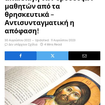
μαθητών από τα
θρησκευτικά –
Αντισυνταγματική η
απόφαση!
30 Αυγούστου 2022
Updated:
11 Αυγούστου 2023
Δεν υπάρχουν Σχόλια
4 Mins Read