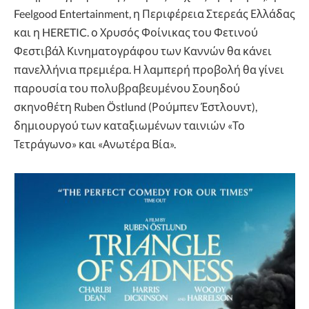
Feelgood Entertainment, η Περιφέρεια Στερεάς Ελλάδας
και η HERETIC. ο Χρυσός Φοίνικας του Φετινού
Φεστιβάλ Κινηματογράφου των Καννών θα κάνει
πανελλήνια πρεμιέρα. Η λαμπερή προβολή θα γίνει
παρουσία του πολυβραβευμένου Σουηδού
σκηνοθέτη Ruben Östlund (Ρούμπεν Έστλουντ),
δημιουργού των καταξιωμένων ταινιών «Το
Τετράγωνο» και «Ανωτέρα Βία».