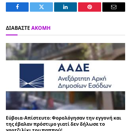
Facebook
Twitter
LinkedIn
Pinterest
Email
ΔΙΑΒΆΣΤΕ
ΑΚΌΜΗ
Εύβοια-Απίστευτο: Φορολόγησαν την εγγονή και
της έβαλαν πρόστιμο γιατί δεν δήλωσε το
χαρτζιλίκι του παππού!