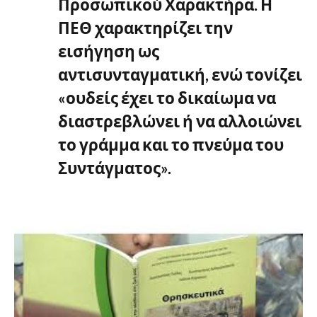
Προσωπικού Χαρακτήρα. Η
ΠΕΘ χαρακτηρίζει την
εισήγηση ως
αντισυνταγματική, ενώ τονίζει
«ουδείς έχει το δικαίωμα να
διαστρεβλώνει ή να αλλοιώνει
το γράμμα και το πνεύμα του
Συντάγματος».