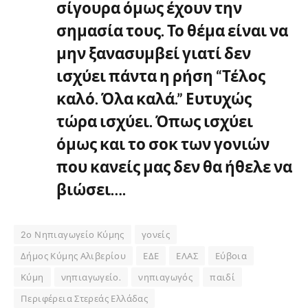
σίγουρα όμως έχουν την
σημασία τους. Το θέμα είναι να
μην ξανασυμβεί γιατί δεν
ισχύει πάντα η ρήση “Τέλος
καλό. Όλα καλά.” Ευτυχώς
τώρα ισχύει. Όπως ισχύει
όμως και το σοκ των γονιών
που κανείς μας δεν θα ήθελε να
βιώσει….
2ο Νηπιαγωγείο Κύμης
γονείς
Δήμος Κύμης Αλιβερίου
ΕΔΕ
ΕΛΑΣ
Εύβοια
Κύμη
νηπιαγωγείο.
νηπιαγωγός
παιδί
Περιφέρεια Στερεάς Ελλάδας