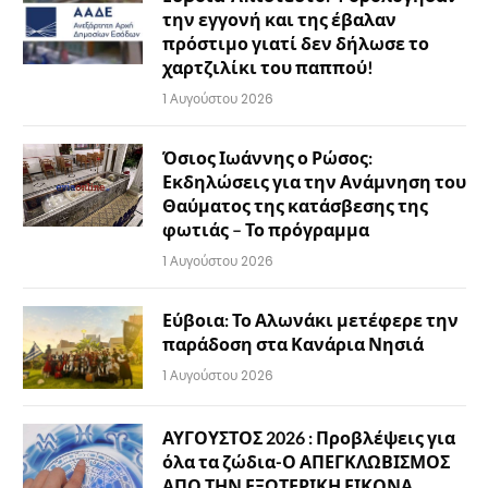
την εγγονή και της έβαλαν
πρόστιμο γιατί δεν δήλωσε το
χαρτζιλίκι του παππού!
1 Αυγούστου 2026
Όσιος Ιωάννης ο Ρώσος:
Εκδηλώσεις για την Ανάμνηση του
Θαύματος της κατάσβεσης της
φωτιάς – Το πρόγραμμα
1 Αυγούστου 2026
Εύβοια: Το Αλωνάκι μετέφερε την
παράδοση στα Κανάρια Νησιά
1 Αυγούστου 2026
ΑΥΓΟΥΣΤΟΣ 2026 : Προβλέψεις για
όλα τα ζώδια-Ο ΑΠΕΓΚΛΩΒΙΣΜΟΣ
ΑΠΟ ΤΗΝ ΕΞΩΤΕΡΙΚΗ ΕΙΚΟΝΑ…