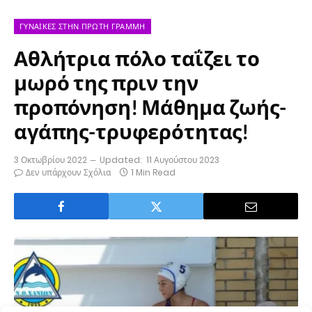
ΓΥΝΑΊΚΕΣ ΣΤΗΝ ΠΡΏΤΗ ΓΡΑΜΜΉ
Αθλήτρια πόλο ταΐζει το
μωρό της πριν την
προπόνηση! Μάθημα ζωής-
αγάπης-τρυφερότητας!
3 Οκτωβρίου 2022
Updated:
11 Αυγούστου 2023
Δεν υπάρχουν Σχόλια
1 Min Read