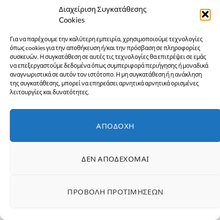
Διαχείριση Συγκατάθεσης
Cookies
Για να παρέχουμε την καλύτερη εμπειρία, χρησιμοποιούμε τεχνολογίες
όπως cookies για την αποθήκευση ή/και την πρόσβαση σε πληροφορίες
συσκευών. Η συγκατάθεση σε αυτές τις τεχνολογίες θα επιτρέψει σε εμάς
να επεξεργαστούμε δεδομένα όπως συμπεριφορά περιήγησης ή μοναδικά
αναγνωριστικά σε αυτόν τον ιστότοπο. Η μη συγκατάθεση ή η ανάκληση
της συγκατάθεσης, μπορεί να επηρεάσει αρνητικά αρνητικά ορισμένες
λειτουργίες και δυνατότητες.
Μια αθλήτρια του πόλο στα
Χανιά, επέλεξε να μην
ΑΠΟΔΟΧΉ
παραμελήσει το μωρό της
αλλά ούτε και την αγάπη της
ΔΕΝ ΑΠΟΔΈΧΟΜΑΙ
για το άθλημα. Ο λόγος για
μια παίκτρια του Ναυτικού
ΠΡΟΒΟΛΉ ΠΡΟΤΙΜΉΣΕΩΝ
Ομίλου Χανίων που είναι
αφοσιωμένη και στις δύο