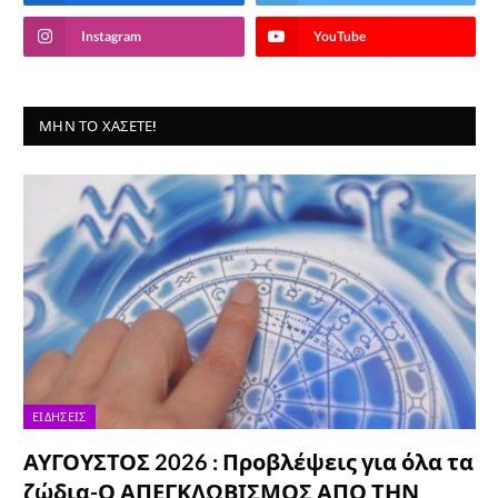
Instagram
YouTube
ΜΗΝ ΤΟ ΧΆΣΕΤΕ!
ΕΙΔΉΣΕΙΣ
ΑΥΓΟΥΣΤΟΣ 2026 : Προβλέψεις για όλα τα
ζώδια-Ο ΑΠΕΓΚΛΩΒΙΣΜΟΣ ΑΠΟ ΤΗΝ