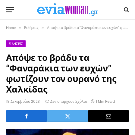
Home
»
Ειδήσεις
»
Απόψε το βράδυ τα “Φαναράκια των ευχών” φωτίζουν τον ουρανό της Χαλκίδας
ΕΙΔΉΣΕΙΣ
Απόψε το βράδυ τα
“Φαναράκια των ευχών”
φωτίζουν τον ουρανό της
Χαλκίδας
18 Δεκεμβρίου 2023
Δεν υπάρχουν Σχόλια
1 Min Read