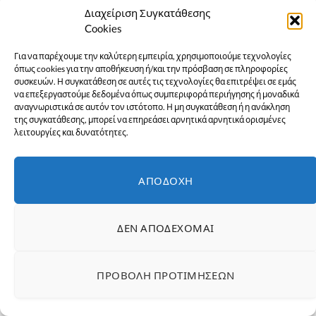
Ντινιούς στην Β. Εύβοια!
Διαχείριση Συγκατάθεσης
1 Αυγούστου 2026
ΕΙΔΉΣΕΙΣ
Cookies
Για να παρέχουμε την καλύτερη εμπειρία, χρησιμοποιούμε τεχνολογίες
όπως cookies για την αποθήκευση ή/και την πρόσβαση σε πληροφορίες
συσκευών. Η συγκατάθεση σε αυτές τις τεχνολογίες θα επιτρέψει σε εμάς
να επεξεργαστούμε δεδομένα όπως συμπεριφορά περιήγησης ή μοναδικά
αναγνωριστικά σε αυτόν τον ιστότοπο. Η μη συγκατάθεση ή η ανάκληση
της συγκατάθεσης, μπορεί να επηρεάσει αρνητικά αρνητικά ορισμένες
λειτουργίες και δυνατότητες.
ΑΠΟΔΟΧΉ
ΔΕΝ ΑΠΟΔΈΧΟΜΑΙ
Χαλκίδα-Καλοκαίρι 2026: Όλο το πρόγραμμα
εκδηλώσεων στο Δημοτικό Θέατρο «Ορέστης
Μακρής»
ΠΡΟΒΟΛΉ ΠΡΟΤΙΜΉΣΕΩΝ
1 Ιουλίου 2026
ΕΙΔΉΣΕΙΣ