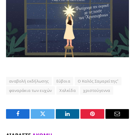
αναβολή εκδήλωσης
Εύβοια
Ο Καλός Σαμαρείτης”
φαναράκια των ευχών
Χαλκίδα
χριστούγεννα
Facebook
Twitter
LinkedIn
Pinterest
Email