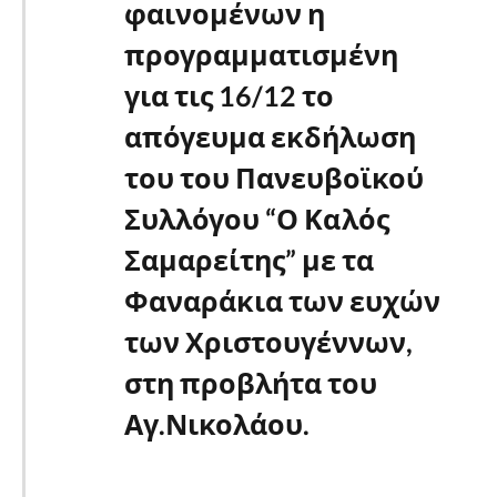
φαινομένων η
προγραμματισμένη
για τις 16/12 το
απόγευμα εκδήλωση
του του Πανευβοϊκού
Συλλόγου “Ο Καλός
Σαμαρείτης” με τα
Φαναράκια των ευχών
των Χριστουγέννων,
στη προβλήτα του
Αγ.Νικολάου.