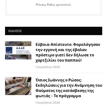
Privacy Policy
agreement.
ΕΙΔΉΣΕΙΣ
Εύβοια-Απίστευτο: Φορολόγησαν
την εγγονή και της έβαλαν
πρόστιμο γιατί δεν δήλωσε το
χαρτζιλίκι του παππού!
1 Αυγούστου 2026
Όσιος Ιωάννης ο Ρώσος:
Εκδηλώσεις για την Ανάμνηση του
Θαύματος της κατάσβεσης της
φωτιάς – Το πρόγραμμα
1 Αυγούστου 2026