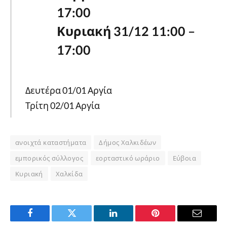
17:00
Κυριακή 31/12 11:00 –
17:00
Δευτέρα 01/01 Αργία
Τρίτη 02/01 Αργία
ανοιχτά καταστήματα
Δήμος Χαλκιδέων
εμπορικός σύλλογος
εορταστικό ωράριο
Εύβοια
Κυριακή
Χαλκίδα
Facebook
Twitter
LinkedIn
Pinterest
Email