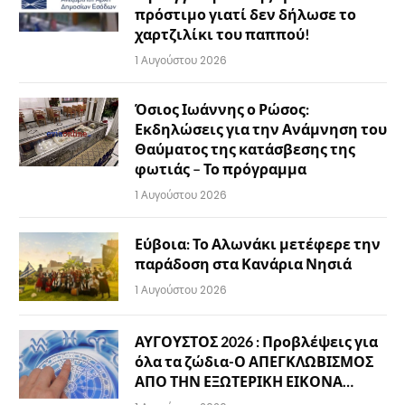
πρόστιμο γιατί δεν δήλωσε το
χαρτζιλίκι του παππού!
1 Αυγούστου 2026
Όσιος Ιωάννης ο Ρώσος:
Εκδηλώσεις για την Ανάμνηση του
Θαύματος της κατάσβεσης της
φωτιάς – Το πρόγραμμα
1 Αυγούστου 2026
Εύβοια: Το Αλωνάκι μετέφερε την
παράδοση στα Κανάρια Νησιά
1 Αυγούστου 2026
ΑΥΓΟΥΣΤΟΣ 2026 : Προβλέψεις για
όλα τα ζώδια-Ο ΑΠΕΓΚΛΩΒΙΣΜΟΣ
ΑΠΟ ΤΗΝ ΕΞΩΤΕΡΙΚΗ ΕΙΚΟΝΑ…