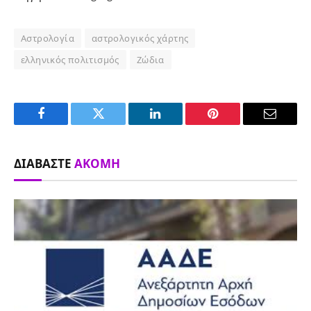
Αστρολογία
αστρολογικός χάρτης
ελληνικός πολιτισμός
Ζώδια
Facebook
Twitter
LinkedIn
Pinterest
Email
ΔΙΑΒΆΣΤΕ
ΑΚΌΜΗ