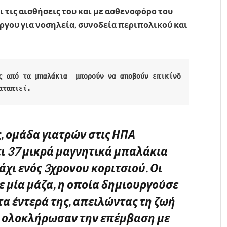
ι τις αισθήσεις του και με ασθενοφόρο του
γου για νοσηλεία, συνοδεία περιπολικού και
ς από τα μπαλάκια  μπορούν να αποβούν επικίνδ
αταπιεί.
ς, ομάδα γιατρών στις ΗΠΑ
ι 37 μικρά μαγνητικά μπαλάκια
μάχι ενός 3χρονου κοριτσιού. Οι
ε μία μάζα, η οποία δημιουργούσε
τα έντερά της, απειλώντας τη ζωή
ώς, ολοκλήρωσαν την επέμβαση με