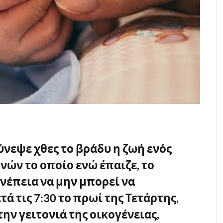
ύνεψε χθες το βράδυ η ζωή ενός
νών το οποίο ενώ έπαιζε, το
υνέπεια να μην μπορεί να
τά τις 7:30 το πρωί της Τετάρτης,
ην γειτονιά της οικογένειας,