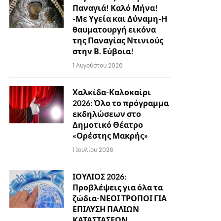
Παναγιά! Καλό Μήνα!
-Με Υγεία και Δύναμη-Η
θαυματουργή εικόνα
της Παναγίας Ντινιούς
στην Β. Εύβοια!
1 Αυγούστου 2026
Χαλκίδα-Καλοκαίρι
2026: Όλο το πρόγραμμα
εκδηλώσεων στο
Δημοτικό Θέατρο
«Ορέστης Μακρής»
1 Ιουλίου 2026
ΙΟΥΛΙΟΣ 2026:
Προβλέψεις για όλα τα
ζώδια-ΝΕΟΙ ΤΡΟΠΟΙ ΓΙΑ
ΕΠΙΛΥΣΗ ΠΑΛΙΩΝ
ΚΑΤΑΣΤΑΣΕΩΝ…