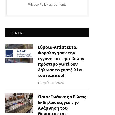
Privacy Policy
agreement.
ΕΙΔΉΣΕΙΣ
Εύβοια-Απίστευτο:
Φορολόγησαν την
εγγονή και της έβαλαν
πρόστιμο γιατί δεν
δήλωσε το χαρτζιλίκι
του παππού!
1 Αυγούστου 2026
Όσιος Ιωάννης ο Ρώσος:
Εκδηλώσεις για την
Ανάμνηση του
Θαύματος της