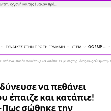
Εύβοια-Απίστευτο: Φορολόγησαν την εγγονή και της έβαλαν πρόστιμο γιατί δεν δήλωσε το χαρτζιλίκι του παππού!
ΓΥΝΑΊΚΕΣ ΣΤΗΝ ΠΡΏΤΗ ΓΡΑΜΜΉ
ΥΓΕΊΑ
GOSSIP …
ι από ένα μπαλάκι που έπαιζε και κατάπιε! Οι φωνές της μάνας-Πως σώθηκε την 
νδύνευσε να πεθάνει
υ έπαιζε και κατάπιε!
ς-Πως σώθηκε την