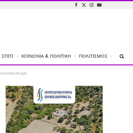
Facebook
X
Instagram
YouTube
(Twitter)
ΣΠΊΤΙ
ΚΟΙΝΩΝΊΑ & ΠΟΛΙΤΙΚΉ
ΠΟΛΙΤΙΣΜΌΣ
τελευταία στιγμή