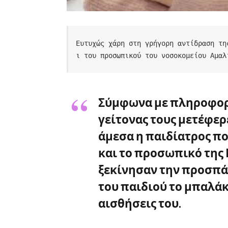
Ευτυχώς χάρη στη γρήγορη αντίδραση τη
ι του προσωπικού του νοσοκομείου Αμαλ
Σύμφωνα με πληροφορί
γείτονας τους μετέφερ
άμεσα η παιδίατρος π
και το προσωπικό της
ξεκίνησαν την προσπά
του παιδιού το μπαλάκι
αισθήσεις του.