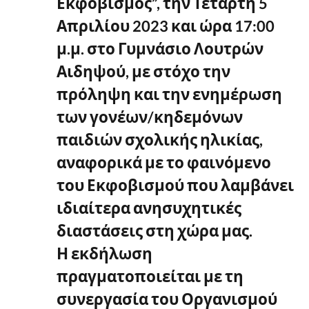
Εκφοβισμός”, την Τετάρτη 5
Απριλίου 2023 και ώρα 17:00
μ.μ. στο Γυμνάσιο Λουτρών
Αιδηψού, με στόχο την
πρόληψη και την ενημέρωση
των γονέων/κηδεμόνων
παιδιών σχολικής ηλικίας,
αναφορικά με το φαινόμενο
του Εκφοβισμού που λαμβάνει
ιδιαίτερα ανησυχητικές
διαστάσεις στη χώρα μας.
Η εκδήλωση
πραγματοποιείται με τη
συνεργασία του Οργανισμού