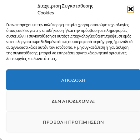
Διαχείριση Συγκατάθεσης
Cookies
Για να παρέχουμε την καλύτερη εμπειρία, χρησιμοποιούμε τεχνολογίες
όπως cookies για την αποθήκευση ή/και την πρόσβαση σε πληροφορίες
συσκευών. Η συγκατάθεση σε αυτές τις τεχνολογίες θα επιτρέψει σε εμάς
να επεξεργαστούμε δεδομένα όπως συμπεριφορά περιήγησης ή μοναδικά
αναγνωριστικά σε αυτόν τον ιστότοπο. Η μη συγκατάθεση ή η ανάκληση
της συγκατάθεσης, μπορεί να επηρεάσει αρνητικά αρνητικά ορισμένες
λειτουργίες και δυνατότητες.
ΑΠΟΔΟΧΉ
Εύβοια-Απίστευτο: Φορολόγησαν την εγγονή και
της έβαλαν πρόστιμο γιατί δεν δήλωσε το
ΔΕΝ ΑΠΟΔΈΧΟΜΑΙ
χαρτζιλίκι του παππού!
1 Αυγούστου 2026
ΕΙΔΉΣΕΙΣ
ΠΡΟΒΟΛΉ ΠΡΟΤΙΜΉΣΕΩΝ