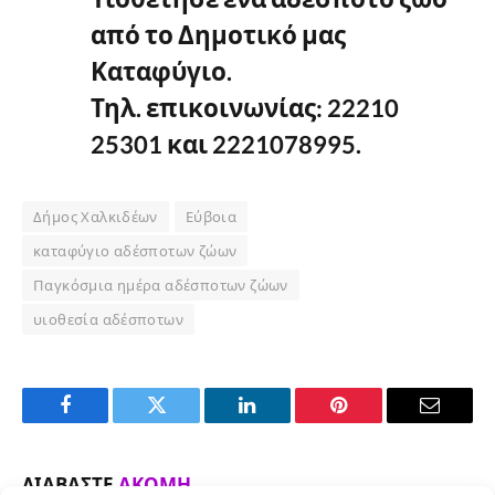
από το Δημοτικό μας
Καταφύγιο.
Τηλ. επικοινωνίας: 22210
25301 και 2221078995.
Δήμος Χαλκιδέων
Εύβοια
καταφύγιο αδέσποτων ζώων
Παγκόσμια ημέρα αδέσποτων ζώων
υιοθεσία αδέσποτων
Facebook
Twitter
LinkedIn
Pinterest
Email
ΔΙΑΒΆΣΤΕ
ΑΚΌΜΗ