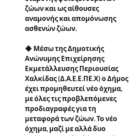
ζώων και ως αίθουσες
αναμονής και απομόνωσης
ασθενών ζώων.
◆ Μέσω της Δημοτικής
Ανώνυμης Επιχείρησης
Εκμετάλλευσης Περιουσίας
Χαλκίδας (Δ.Α.Ε.Ε.ΠΕ.Χ) ο Δήμος
έχει προμηθευτεί νέο όχημα,
με όλες τις προβλεπόμενες
προδιαγραφές για τη
μεταφορά των ζώων. Το νέο
όχημα, μαζί με αλλά δυο