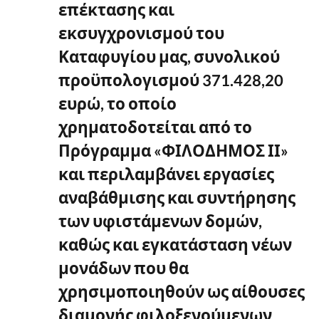
επέκτασης και
εκσυγχρονισμού του
Καταφυγίου μας, συνολικού
προϋπολογισμού 371.428,20
ευρώ, το οποίο
χρηματοδοτείται από το
Πρόγραμμα «ΦΙΛΟΔΗΜΟΣ ΙΙ»
και περιλαμβάνει εργασίες
αναβάθμισης και συντήρησης
των υφιστάμενων δομών,
καθώς και εγκατάσταση νέων
μονάδων που θα
χρησιμοποιηθούν ως αίθουσες
διαμονής φιλοξενούμενων