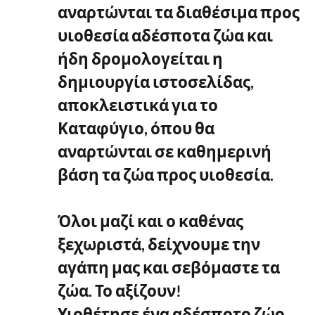
αναρτώνται τα διαθέσιμα προς
υιοθεσία αδέσποτα ζώα και
ήδη δρομολογείται η
δημιουργία ιστοσελίδας,
αποκλειστικά για το
Καταφύγιο, όπου θα
αναρτώνται σε καθημερινή
βάση τα ζώα προς υιοθεσία.
Όλοι μαζί και ο καθένας
ξεχωριστά, δείχνουμε την
αγάπη μας και σεβόμαστε τα
ζώα. Το αξίζουν!
Υιοθέτησε ένα αδέσποτο ζώο