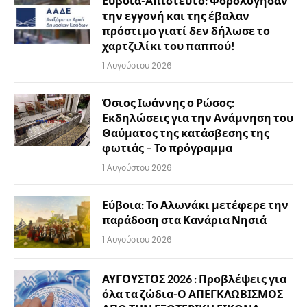
Εύβοια-Απίστευτο: Φορολόγησαν
την εγγονή και της έβαλαν
πρόστιμο γιατί δεν δήλωσε το
χαρτζιλίκι του παππού!
1 Αυγούστου 2026
Όσιος Ιωάννης ο Ρώσος:
Εκδηλώσεις για την Ανάμνηση του
Θαύματος της κατάσβεσης της
φωτιάς – Το πρόγραμμα
1 Αυγούστου 2026
Εύβοια: Το Αλωνάκι μετέφερε την
παράδοση στα Κανάρια Νησιά
1 Αυγούστου 2026
ΑΥΓΟΥΣΤΟΣ 2026 : Προβλέψεις για
όλα τα ζώδια-Ο ΑΠΕΓΚΛΩΒΙΣΜΟΣ