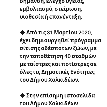
σήμανση, έλεγχο υγείας,
εμβολιασμό, στείρωση,
υιοθεσία ή επανένταξη.
◆ Από τις 31 Μαρτίου 2020,
έχει δημιουργηθεί πρόγραμμα
σίτισης αδέσποτων ζώων, με
την τοποθέτηση 40 σταθμών
με ταΐστρες και ποτίστρες σε
όλες τις Δημοτικές Ενότητες
του Δήμου Χαλκιδέων.
◆ Στην επίσημη ιστοσελίδα
του Δήμου Χαλκιδέων