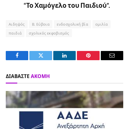
“Το Χαμόγελο του Παιδιού”.
Αιδηψός
Β. Εύβοια
ενδοσχολική βία
ομιλία
παιδιά
σχολικός εκφοβισμός
Facebook
Twitter
LinkedIn
Pinterest
Email
ΔΙΑΒΆΣΤΕ
ΑΚΌΜΗ