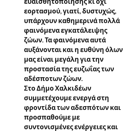
ευαισθητοποίησης κι όχι
εορτασμού, γιατί, δυστυχώς,
υπάρχουν καθημερινά πολλά
φαινόμενα εγκατάλειψης
ζώων. Τα φαινόμενα αυτά
αυξάνονται και η ευθύνη όλων
μας είναι μεγάλη για την
προστασία της ευζωΐας των
αδέσποτων ζώων.
Στο Δήμο Χαλκιδέων
συμμετέχουμε ενεργά στη
φροντίδα των αδεσπότων και
προσπαθούμε με
συντονισμένες ενέργειες και