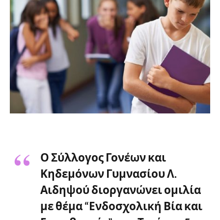
Ο Σύλλογος Γονέων και
Κηδεμόνων Γυμνασίου Λ.
Αιδηψού διοργανώνει ομιλία
με θέμα “Ενδοσχολική Βία και