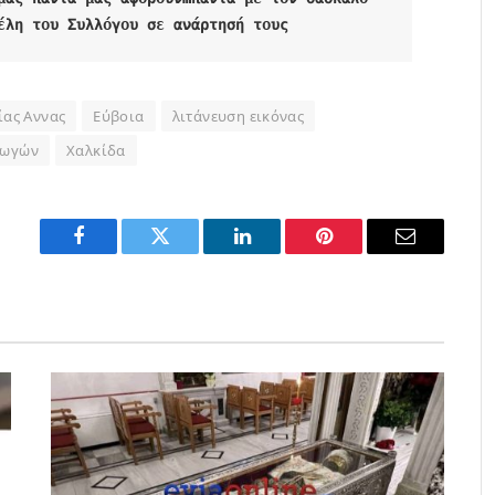
έλη του Συλλόγου σε ανάρτησή τους
ίας Αννας
Εύβοια
λιτάνευση εικόνας
γωγών
Χαλκίδα
Facebook
Twitter
LinkedIn
Pinterest
Email