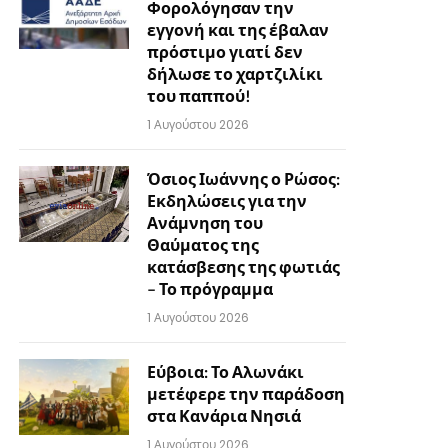
Φορολόγησαν την
εγγονή και της έβαλαν
πρόστιμο γιατί δεν
δήλωσε το χαρτζιλίκι
του παππού!
1 Αυγούστου 2026
Όσιος Ιωάννης ο Ρώσος:
Εκδηλώσεις για την
Ανάμνηση του
Θαύματος της
κατάσβεσης της φωτιάς
– Το πρόγραμμα
1 Αυγούστου 2026
Εύβοια: Το Αλωνάκι
μετέφερε την παράδοση
στα Κανάρια Νησιά
1 Αυγούστου 2026