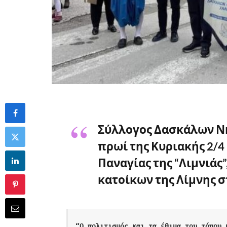
Σύλλογος Δασκάλων Ν
πρωί της Κυριακής 2/4
Παναγίας της “Λιμνιάς
κατοίκων της Λίμνης σ
“Ο πολιτισμός και τα έθιμα του τόπου 