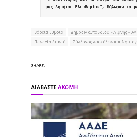
μας Δημήτρη Ελευθερίου”, δήλωσαν τα μ
Βόρεια Εύβοια
Δήμος Μαντουδίου – Λίμνης – Αγ
Παναγία Λιμνιά
Σύλλογος Δασκάλων και Νηπια
SHARE.
ΔΙΑΒΆΣΤΕ
ΑΚΌΜΗ