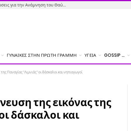
Όσιος Ιωάννης ο Ρώσος: Εκδηλώσεις για την Ανάμνηση του Θαύματος της κατάσβεσης της φωτιάς – Το πρόγραμμα
ΓΥΝΑΊΚΕΣ ΣΤΗΝ ΠΡΏΤΗ ΓΡΑΜΜΉ
ΥΓΕΊΑ
GOSSIP …
 της Παναγίας “Λιμνιάς” οι δάσκαλοι και νηπιαγωγοί
άνευση της εικόνας της
οι δάσκαλοι και