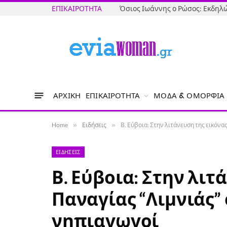
ΕΠΙΚΑΙΡΌΤΗΤΑ
ΑΡΧΙΚΉ
ΕΠΙΚΑΙΡΌΤΗΤΑ
ΜΌΔΑ & ΟΜΟΡΦΙΆ
Home
»
Ειδήσεις
»
Β. Εύβοια: Στην λιτάνευση της εικόνας
ΕΙΔΉΣΕΙΣ
Β. Εύβοια: Στην λιτ
Παναγίας “Λιμνιάς” 
νηπιαγωγοί