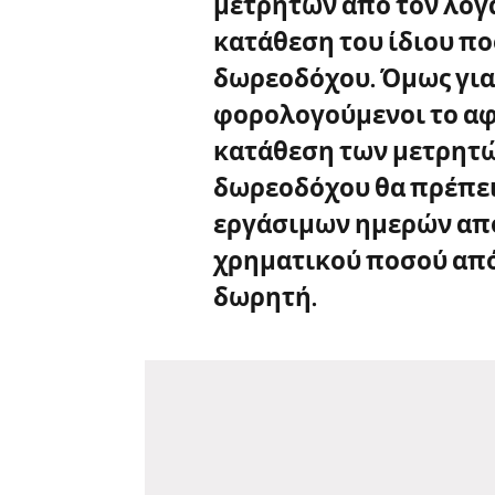
μετρητών από τον λογ
κατάθεση του ίδιου π
δωρεοδόχου
. Όμως για
φορολογούμενοι το αφ
κατάθεση των μετρητώ
δωρεοδόχου θα πρέπει
εργάσιμων ημερών απ
χρηματικού ποσού από
δωρητή.