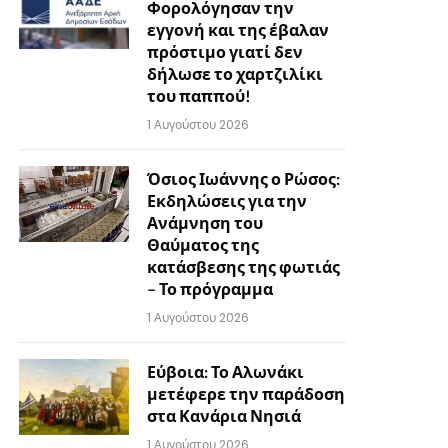
Φορολόγησαν την
εγγονή και της έβαλαν
πρόστιμο γιατί δεν
δήλωσε το χαρτζιλίκι
του παππού!
1 Αυγούστου 2026
Όσιος Ιωάννης ο Ρώσος:
Εκδηλώσεις για την
Ανάμνηση του
Θαύματος της
κατάσβεσης της φωτιάς
– Το πρόγραμμα
1 Αυγούστου 2026
Εύβοια: Το Αλωνάκι
μετέφερε την παράδοση
στα Κανάρια Νησιά
1 Αυγούστου 2026