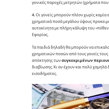
γονικές παροχές μετρητών (χρήματα που β
4.
Οι γονείς μπορούν πλέον χωρίς καμία 
χρηματικά ποσά μεγάλου ύψους προκειμέ
αυτοκίνητα με πλήρη κάλυψη του «πόθεν 
Εφορίας.
Τα παιδιά δηλαδή θα μπορούν να επικαλ
χρηματικών ποσών από τους γονείς τους 
απόκτησης των
συγκεκριμένων περιου
διαβίωσης. Κι αν έχουν και πολύ χαμηλά
εισοδήματος.