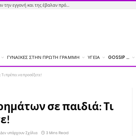
Εύβοια-Απίστευτο: Φορολόγησαν την εγγονή και της έβαλαν πρόστιμο γιατί δεν δήλωσε το χαρτζιλίκι του παππού!
ΓΥΝΑΊΚΕΣ ΣΤΗΝ ΠΡΏΤΗ ΓΡΑΜΜΉ
ΥΓΕΊΑ
GOSSIP …
: Τι πρέπει να προσέξετε!
ρημάτων σε παιδιά: Τι
ε!
Δεν υπάρχουν Σχόλια
3 Mins Read