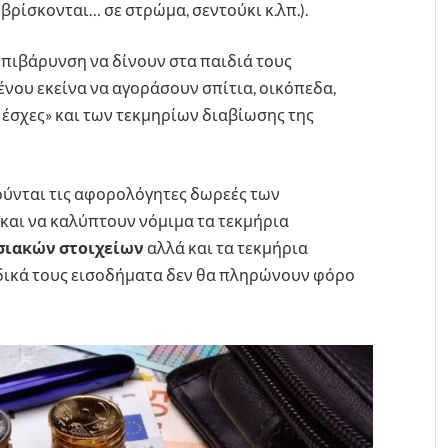
ρίσκονται… σε στρώμα, σεντούκι κ.λπ.).
επιβάρυνση να δίνουν στα παιδιά τους
νου εκείνα να αγοράσουν σπίτια, οικόπεδα,
έσχες» και των τεκμηρίων διαβίωσης της
ούνται τις αφορολόγητες δωρεές των
και να καλύπτουν νόμιμα τα τεκμήρια
σιακών στοιχείων
αλλά και τα τεκμήρια
 δικά τους εισοδήματα δεν θα πληρώνουν φόρο