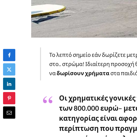
Το λεπτό σημείο εάν δωρίζετε με
στο.. στρώμα! Ιδιαίτερη προσοχή 
να
δωρίσουν χρήματα
στα παιδιά
Οι χρηματικές γονικές
των
800.000 ευρώ
– με
κατηγορίας είναι αφο
περίπτωση που πραγμ