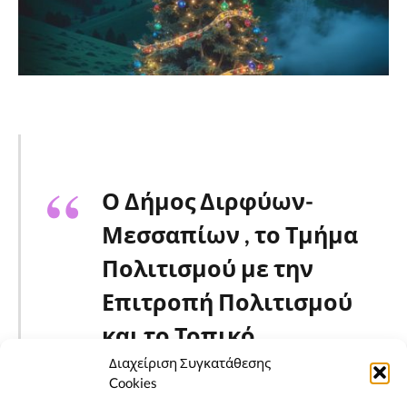
Ο Δήμος Διρφύων-
Μεσσαπίων , το Τμήμα
Πολιτισμού με την
Επιτροπή Πολιτισμού
και το Τοπικό
Διαχείριση Συγκατάθεσης
Συμβούλιο Ψαχνών, εν
Cookies
όψει των Άγιων