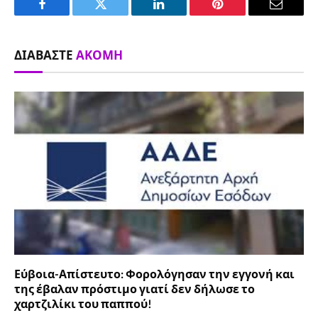
Facebook
Twitter
LinkedIn
Pinterest
Email
ΔΙΑΒΆΣΤΕ
ΑΚΌΜΗ
Εύβοια-Απίστευτο: Φορολόγησαν την εγγονή και
της έβαλαν πρόστιμο γιατί δεν δήλωσε το
χαρτζιλίκι του παππού!