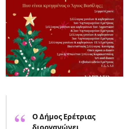
Ο Δήμος Ερέτριας
διοργανώνει