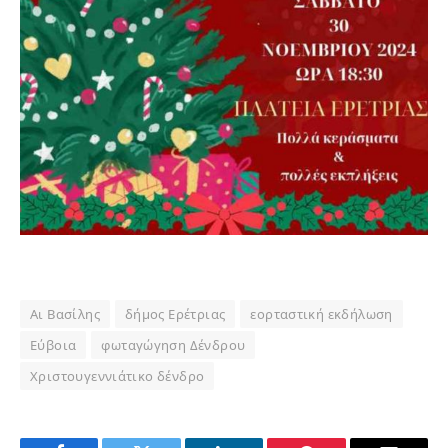
Αι Βασίλης
δήμος Ερέτριας
εορταστική εκδήλωση
Εύβοια
φωταγώγηση Δένδρου
Χριστουγεννιάτικο δένδρο