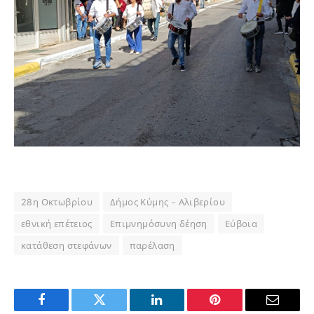
28η Οκτωβρίου
Δήμος Κύμης – Αλιβερίου
εθνική επέτειος
Επιμνημόσυνη δέηση
Εύβοια
κατάθεση στεφάνων
παρέλαση
Facebook
Twitter
LinkedIn
Pinterest
Email