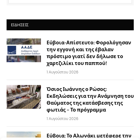
Privacy Policy
agreement.
ΕΙΔΉΣΕΙΣ
Εύβοια-Απίστευτο: Φορολόγησαν
την εγγονή και της έβαλαν
πρόστιμο γιατί δεν δήλωσε το
χαρτζιλίκι του παππού!
1 Αυγούστου 2026
Όσιος Ιωάννης ο Ρώσος:
Εκδηλώσεις για την Ανάμνηση του
Θαύματος της κατάσβεσης της