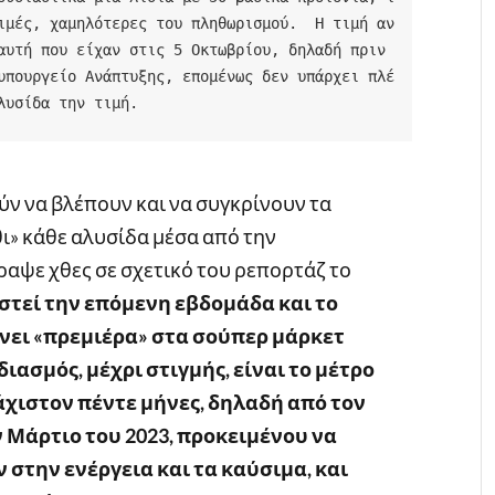
ιμές, χαμηλότερες του πληθωρισμού.  Η τιμή αν
αυτή που είχαν στις 5 Οκτωβρίου, δηλαδή πριν 
υπουργείο Ανάπτυξης, επομένως δεν υπάρχει πλέ
λυσίδα την τιμή.
ούν να βλέπουν και να συγκρίνουν τα
ι» κάθε αλυσίδα μέσα από την
ραψε χθες σε σχετικό του ρεπορτάζ το
στεί την επόμενη εβδομάδα και το
άνει «πρεμιέρα» στα σούπερ μάρκετ
ιασμός, μέχρι στιγμής, είναι το μέτρο
άχιστον πέντε μήνες, δηλαδή από τον
ν Μάρτιο του 2023, προκειμένου να
 στην ενέργεια και τα καύσιμα, και