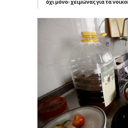
όχι μόνο- χειμώνας για τα νοικο