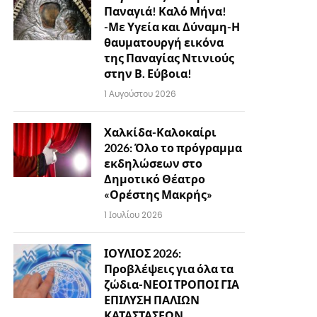
Παναγιά! Καλό Μήνα!
-Με Υγεία και Δύναμη-Η
θαυματουργή εικόνα
της Παναγίας Ντινιούς
στην Β. Εύβοια!
1 Αυγούστου 2026
Χαλκίδα-Καλοκαίρι
2026: Όλο το πρόγραμμα
εκδηλώσεων στο
Δημοτικό Θέατρο
«Ορέστης Μακρής»
1 Ιουλίου 2026
ΙΟΥΛΙΟΣ 2026:
Προβλέψεις για όλα τα
ζώδια-ΝΕΟΙ ΤΡΟΠΟΙ ΓΙΑ
ΕΠΙΛΥΣΗ ΠΑΛΙΩΝ
ΚΑΤΑΣΤΑΣΕΩΝ…