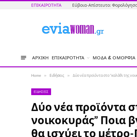
ΕΠΙΚΑΙΡΌΤΗΤΑ
ΑΡΧΙΚΉ
ΕΠΙΚΑΙΡΌΤΗΤΑ
ΜΌΔΑ & ΟΜΟΡΦΙΆ
Home
»
Ειδήσεις
»
Δύο νέα προϊόντα στο “καλάθι της νοι
ΕΙΔΉΣΕΙΣ
Δύο νέα προϊόντα σ
νοικοκυράς” Ποια β
θα ισχύει το μέτρο