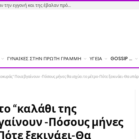
Εύβοια-Απίστευτο: Φορολόγησαν την εγγονή και της έβαλαν πρόστιμο γιατί δεν δήλωσε το χαρτζιλίκι του παππού!
ΓΥΝΑΊΚΕΣ ΣΤΗΝ ΠΡΏΤΗ ΓΡΑΜΜΉ
ΥΓΕΊΑ
GOSSIP …
κοκυράς” Ποια βγαίνουν -Πόσους μήνες θα ισχύει το μέτρο-Πότε ξεκινάει-Θα υπάρξ
το “καλάθι της
γαίνουν -Πόσους μήνες
-Πότε ξεκινάει-Θα