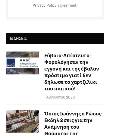
Privacy Policy
agreement.
ΕΙΔΉΣΕΙΣ
Εύβοια-Απίστευτο:
Φορολόγησαν την
εγγονή και της έβαλαν
πρόστιμο γιατί δεν
δήλωσε το χαρτζιλίκι
του παππού!
1 Αυγούστου 2026
Όσιος Ιωάννης ο Ρώσος:
Εκδηλώσεις για την
Ανάμνηση του
Θαύματος της