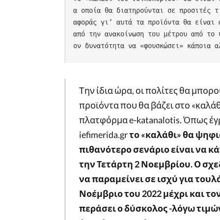
α οποία θα διατηρούνται σε προσιτές τ
αφοράς γι’ αυτά τα προϊόντα θα είναι 
από την ανακοίνωση του μέτρου από το 
ον δυνατότητα να «φουσκώσει» κάποια α
Tην ίδια ώρα, οι πολίτες θα μπορ
προϊόντα που θα βάζει στο «καλάθ
πλατφόρμα e-katanalotis. Όπως έγ
iefimerida.gr
το «καλάθι» θα ψηφι
πιθανότερο σενάριο είναι να κ
την Τετάρτη 2 Νοεμβρίου. Ο σχεδ
να παραμείνει σε ισχύ για τουλ
Νοέμβριο του 2022 μέχρι και το
περάσει ο δύσκολος -λόγω τιμών