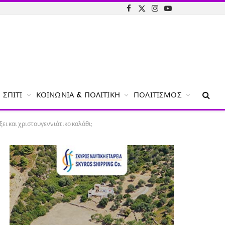
Facebook
X
Instagram
YouTube
(Twitter)
ΣΠΊΤΙ
ΚΟΙΝΩΝΊΑ & ΠΟΛΙΤΙΚΉ
ΠΟΛΙΤΙΣΜΌΣ
ει και χριστουγεννιάτικο καλάθι;