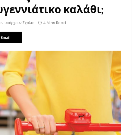
υγεννιάτικο καλάθι;
εν υπάρχουν Σχόλια
4 Mins Read
Email