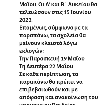
Μαΐου. Οι Α’ και Β΄ Λυκείου θα
τελειώσουν στις 15 Ιουνίου
2023.
Επομένως, σύμφωνα με τα
παραπάνω, τα σχολεία θα
μείνουν κλειστά λόγω
εκλογών:
Την Παρασκευή 19 Μαΐου
Τη Δευτέρα 22 Μαΐου
Σε κάθε περίπτωση, τα
παραπάνω θα πρέπει να
επιβεβαιωθούν και με
απόφαση και ανακοίνωση του
υπουργείου Παιδείας.