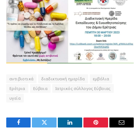
αντιβιοτικά
διαδικτυακή ημερίδα
εμβόλια
Ερέτρια
Εύβοια
Ιατρικός σύλλογος Εύβοιας
υγεία
Facebook
Twitter
LinkedIn
Pinterest
Email