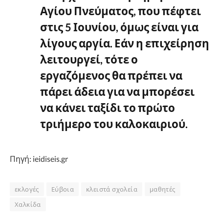
Αγίου Πνεύματος, που πέφτει
στις 5 Ιουνίου, όμως είναι για
λίγους αργία. Εάν η επιχείρηση
λειτουργεί, τότε ο
εργαζόμενος θα πρέπει να
πάρει άδεια για να μπορέσει
να κάνει ταξίδι το πρώτο
τριήμερο του καλοκαιριού.
Πηγή: ieidiseis.gr
εκλογές
Εύβοια
κλειστά σχολεία
μαθητές
Χαλκίδα