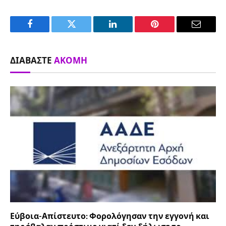
Facebook
Twitter
LinkedIn
Pinterest
Email
ΔΙΑΒΆΣΤΕ
ΑΚΌΜΗ
Εύβοια-Απίστευτο: Φορολόγησαν την εγγονή και