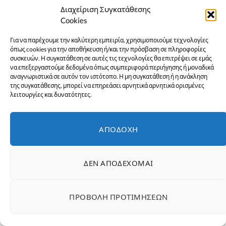
Διαχείριση Συγκατάθεσης
Cookies
Για να παρέχουμε την καλύτερη εμπειρία, χρησιμοποιούμε τεχνολογίες
όπως cookies για την αποθήκευση ή/και την πρόσβαση σε πληροφορίες
συσκευών. Η συγκατάθεση σε αυτές τις τεχνολογίες θα επιτρέψει σε εμάς
να επεξεργαστούμε δεδομένα όπως συμπεριφορά περιήγησης ή μοναδικά
αναγνωριστικά σε αυτόν τον ιστότοπο. Η μη συγκατάθεση ή η ανάκληση
της συγκατάθεσης, μπορεί να επηρεάσει αρνητικά αρνητικά ορισμένες
λειτουργίες και δυνατότητες.
Όσιος Ιωάννης ο Ρώσος: Εκδηλώσεις για την
ΑΠΟΔΟΧΉ
Ανάμνηση του Θαύματος της κατάσβεσης της
φωτιάς – Το πρόγραμμα
1 Αυγούστου 2026
ΕΙΔΉΣΕΙΣ
ΔΕΝ ΑΠΟΔΈΧΟΜΑΙ
ΠΡΟΒΟΛΉ ΠΡΟΤΙΜΉΣΕΩΝ