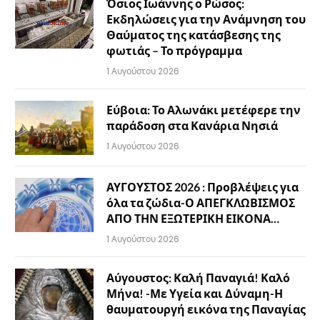
Όσιος Ιωάννης ο Ρώσος:
Εκδηλώσεις για την Ανάμνηση του
Θαύματος της κατάσβεσης της
φωτιάς – Το πρόγραμμα
1 Αυγούστου 2026
Εύβοια: Το Αλωνάκι μετέφερε την
παράδοση στα Κανάρια Νησιά
1 Αυγούστου 2026
ΑΥΓΟΥΣΤΟΣ 2026 : Προβλέψεις για
όλα τα ζώδια-Ο ΑΠΕΓΚΛΩΒΙΣΜΟΣ
ΑΠΟ ΤΗΝ ΕΞΩΤΕΡΙΚΗ ΕΙΚΟΝΑ…
1 Αυγούστου 2026
Αύγουστος: Καλή Παναγιά! Καλό
Μήνα! -Με Υγεία και Δύναμη-Η
θαυματουργή εικόνα της Παναγίας