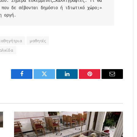
μου. Σήμερα εσκεμμένες…καλλιγραφίες. Τι θα 
 που δε σέβονται δημόσιο ή ιδιωτικό χώρο;» 
η οργή. 
καθηγήτρια
μαθητές
αλκίδα
Facebook
Twitter
LinkedIn
Pinterest
Email