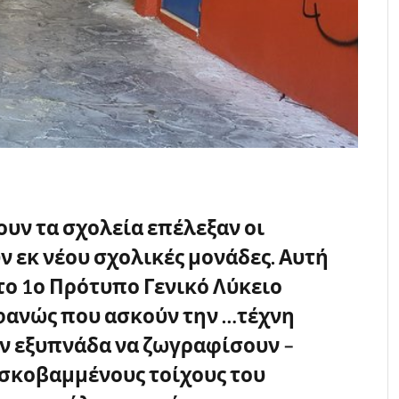
ουν τα σχολεία επέλεξαν οι
 εκ νέου σχολικές μονάδες. Αυτή
το 1ο Πρότυπο Γενικό Λύκειο
φανώς που ασκούν την …τέχνη
ν εξυπνάδα να ζωγραφίσουν –
σκοβαμμένους τοίχους του