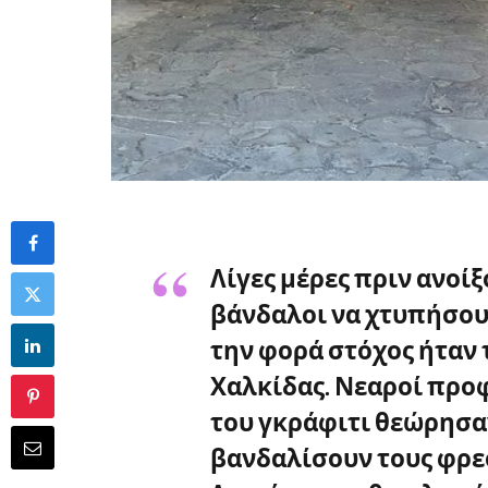
Λίγες μέρες πριν ανοίξ
βάνδαλοι να χτυπήσουν
την φορά στόχος ήταν 
Χαλκίδας. Νεαροί προ
του γκράφιτι θεώρησα
βανδαλίσουν τους φρε