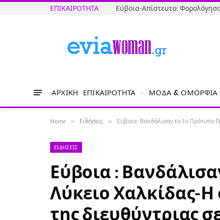
ΕΠΙΚΑΙΡΌΤΗΤΑ
ΑΡΧΙΚΉ
ΕΠΙΚΑΙΡΌΤΗΤΑ
ΜΌΔΑ & ΟΜΟΡΦΙΆ
Home
»
Ειδήσεις
»
Εύβοια : Βανδάλισαν το 1ο Πρότυπο Γ
ΕΙΔΉΣΕΙΣ
Εύβοια : Βανδάλισα
Λύκειο Χαλκίδας-Η
της διευθύντριας σ