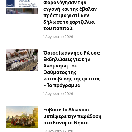
Φορολόγησαν την
εγγονή και της έβαλαν
πρόστιμο γιατί δεν
δήλωσε το χαρτζιλίκι
του παππού!
1 Αυγούστου 2026
Όσιος Ιωάννης ο Ρώσος:
Εκδηλώσεις για την
Ανάμνηση του
Θαύματος της
κατάσβεσης της φωτιάς
– Το πρόγραμμα
1 Αυγούστου 2026
Εύβοια: Το Αλωνάκι
μετέφερε την παράδοση
στα Κανάρια Νησιά
1 Αυγούστου 2026