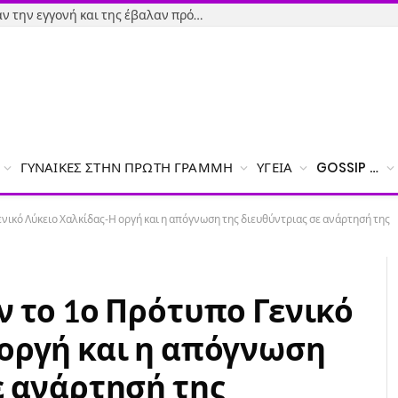
Εύβοια-Απίστευτο: Φορολόγησαν την εγγονή και της έβαλαν πρόστιμο γιατί δεν δήλωσε το χαρτζιλίκι του παππού!
ΓΥΝΑΊΚΕΣ ΣΤΗΝ ΠΡΏΤΗ ΓΡΑΜΜΉ
ΥΓΕΊΑ
GOSSIP …
ενικό Λύκειο Χαλκίδας-Η οργή και η απόγνωση της διευθύντριας σε ανάρτησή της
ν το 1ο Πρότυπο Γενικό
 οργή και η απόγνωση
ε ανάρτησή της