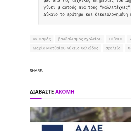
μας από τις τεχνικές υπηρεσίες του Δή
γίνει μ αυτούς πια τους “καλλιτέχνες”
Δίκαιο το ερώτημα και δικαιολογημένη 
Αγιασμός
βανδαλισμός σχολείου
Εύβοια
Μαρία Ματθαίου Λύκειο Χαλκίδας
σχολείο
Χ
SHARE.
ΔΙΑΒΆΣΤΕ
ΑΚΌΜΗ