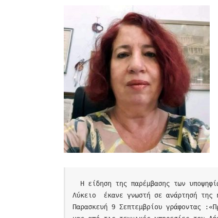
  Η είδηση της παρέμβασης των υποψηφίων ..διδακτόρων της σχολής καλών τεχνών  στο 
Λύκειο  έκανε γνωστή σε ανάρτησή της 
Παρασκευή 9 Σεπτεμβρίου γράφοντας :«Π