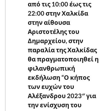
από τις 10:00 έως τις
22:00 στην Χαλκίδα
στην αίθουσα
Αριστοτέλης του
Δημαρχείου, στην
παραλία της Χαλκίδας
θα πραγματοποιηθεί η
φιλανθρωπική
εκδήλωση “Ο κήπος
των ευχών του
Αλέξανδρου 2023″ για
την ενίσχυση του