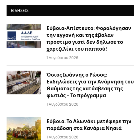
ΕΙΔΉΣΕΙΣ
Εύβοια-Απίστευτο: Φορολόγησαν
την εγγονή και της έβαλαν
πρόστιμο γιατί δεν δήλωσε το
χαρτζιλίκι του παππού!
1 Αυγούστου 2026
Όσιος Ιωάννης ο Ρώσος:
Εκδηλώσεις για την Ανάμνηση του
Θαύματος της κατάσβεσης της
φωτιάς – Το πρόγραμμα
1 Αυγούστου 2026
Εύβοια: Το Αλωνάκι μετέφερε την
παράδοση στα Κανάρια Νησιά
1 Αυγούστου 2026