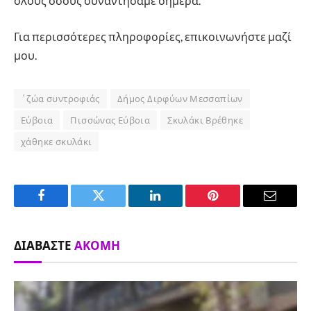
όλους όσους συναντήσαμε σήμερα.
Για περισσότερες πληροφορίες, επικοινωνήστε μαζί
μου.
΄ζώα συντροφιάς
Δήμος Διρφύων Μεσσαπίων
Εύβοια
Πισσώνας Εύβοια
Σκυλάκι Βρέθηκε
χάθηκε σκυλάκι
Facebook
Twitter
LinkedIn
Pinterest
Email
ΔΙΑΒΆΣΤΕ
ΑΚΌΜΗ