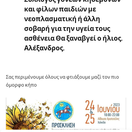
και φίλων παιδιών με
νεοπλασματική ή άλλη
σοβαρή για την υγεία τους
ασθένεια Θα ξαναβγεί ο ήλιος.
Αλέξανδρος.
Σας περιμένουμε όλους να φτιάξουμε μαζί τον πιο
όμορφο κήπο