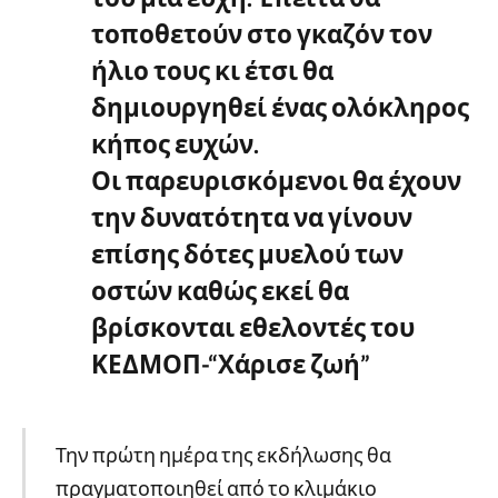
τοποθετούν στο γκαζόν τον
ήλιο τους κι έτσι θα
δημιουργηθεί ένας ολόκληρος
κήπος ευχών.
Οι παρευρισκόμενοι θα έχουν
την δυνατότητα να γίνουν
επίσης δότες μυελού των
οστών καθώς εκεί θα
βρίσκονται εθελοντές του
ΚΕΔΜΟΠ-“Χάρισε ζωή”
Την πρώτη ημέρα της εκδήλωσης θα
πραγματοποιηθεί από το κλιμάκιο