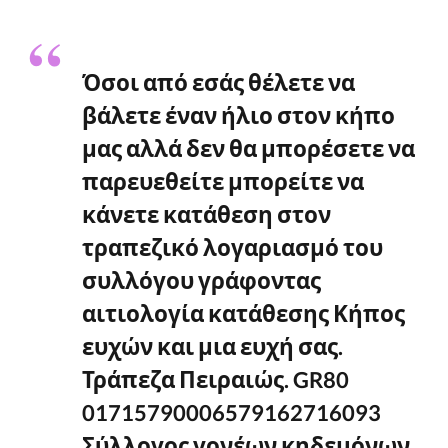
Όσοι από εσάς θέλετε να
βάλετε έναν ήλιο στον κήπο
μας αλλά δεν θα μπορέσετε να
παρευεθείτε μπορείτε να
κάνετε κατάθεση στον
τραπεζικό λογαριασμό του
συλλόγου γράφοντας
αιτιολογία κατάθεσης Κήπος
ευχών και μια ευχή σας.
Τράπεζα Πειραιώς. GR80
01715790006579162716093
Σύλλογος γονέων κηδεμόνων