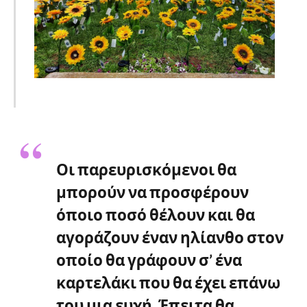
Οι παρευρισκόμενοι θα
μπορούν να προσφέρουν
όποιο ποσό θέλουν και θα
αγοράζουν έναν ηλίανθο στον
οποίο θα γράφουν σ’ ένα
καρτελάκι που θα έχει επάνω
του μια ευχή. Έπειτα θα