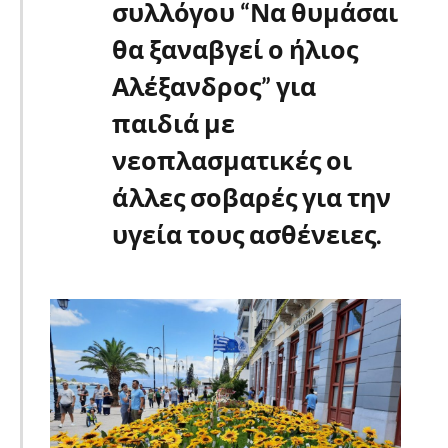
συλλόγου “Να θυμάσαι
θα ξαναβγεί ο ήλιος
Αλέξανδρος” για
παιδιά με
νεοπλασματικές οι
άλλες σοβαρές για την
υγεία τους ασθένειες.