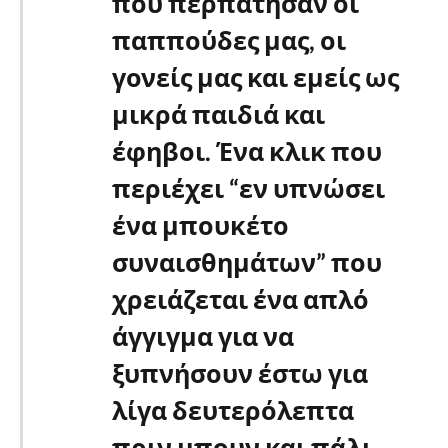
που περπάτησαν οι
παππούδες μας, οι
γονείς μας και εμείς ως
μικρά παιδιά και
έφηβοι. Ένα κλικ που
περιέχει “εν υπνώσει
ένα μπουκέτο
συναισθημάτων” που
χρειάζεται ένα απλό
άγγιγμα για να
ξυπνήσουν έστω για
λίγα δευτερόλεπτα
πριν μπουν και πάλι