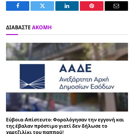
Facebook
Twitter
LinkedIn
Pinterest
Email
ΔΙΑΒΆΣΤΕ
ΑΚΌΜΗ
Εύβοια-Απίστευτο: Φορολόγησαν την εγγονή και
της έβαλαν πρόστιμο γιατί δεν δήλωσε το
χαρτζιλίκι του παππού!