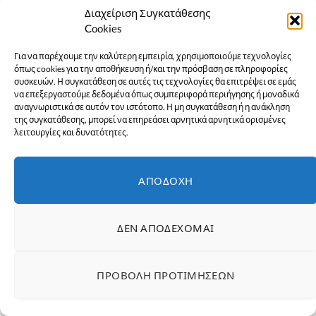
Διαχείριση Συγκατάθεσης
Cookies
Για να παρέχουμε την καλύτερη εμπειρία, χρησιμοποιούμε τεχνολογίες
όπως cookies για την αποθήκευση ή/και την πρόσβαση σε πληροφορίες
συσκευών. Η συγκατάθεση σε αυτές τις τεχνολογίες θα επιτρέψει σε εμάς
να επεξεργαστούμε δεδομένα όπως συμπεριφορά περιήγησης ή μοναδικά
αναγνωριστικά σε αυτόν τον ιστότοπο. Η μη συγκατάθεση ή η ανάκληση
της συγκατάθεσης, μπορεί να επηρεάσει αρνητικά αρνητικά ορισμένες
λειτουργίες και δυνατότητες.
ΑΠΟΔΟΧΉ
ΔΕΝ ΑΠΟΔΈΧΟΜΑΙ
Αναλυτικά οι
προβλέψεις για το evia
ΠΡΟΒΟΛΉ ΠΡΟΤΙΜΉΣΕΩΝ
woman από την: