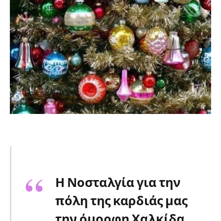
Η Νοσταλγία για την
πόλη της καρδιάς μας
την όμορφη Χαλκίδα