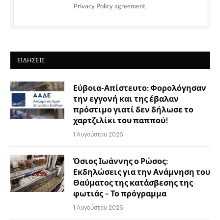
Privacy Policy
agreement.
ΕΙΔΉΣΕΙΣ
Εύβοια-Απίστευτο: Φορολόγησαν
την εγγονή και της έβαλαν
πρόστιμο γιατί δεν δήλωσε το
χαρτζιλίκι του παππού!
1 Αυγούστου 2026
Όσιος Ιωάννης ο Ρώσος:
Εκδηλώσεις για την Ανάμνηση του
Θαύματος της κατάσβεσης της
φωτιάς – Το πρόγραμμα
1 Αυγούστου 2026