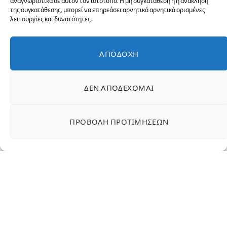
αναγνωριστικά σε αυτόν τον ιστότοπο. Η μη συγκατάθεση ή η ανάκληση
της συγκατάθεσης, μπορεί να επηρεάσει αρνητικά αρνητικά ορισμένες
λειτουργίες και δυνατότητες.
ΑΠΟΔΟΧΉ
1ο δημοτικό σχολείο Αμάρυνθου
Αμάρυνθος Εύβοιας
γήπεδο μπάσκετ
Δήμος Ερέτριας
Εύβοια
ΔΕΝ ΑΠΟΔΈΧΟΜΑΙ
ΠΡΟΒΟΛΉ ΠΡΟΤΙΜΉΣΕΩΝ
Facebook
Twitter
LinkedIn
Pinterest
Email
ΔΙΑΒΆΣΤΕ
ΑΚΌΜΗ