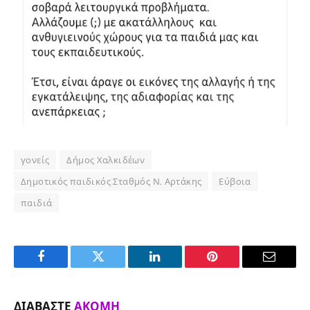
γονείς
Δήμος Χαλκιδέων
Δημοτικός παιδικός Σταθμός Ν. Αρτάκης
Εύβοια
παιδιά
Facebook
Twitter
LinkedIn
Pinterest
Email
ΔΙΑΒΆΣΤΕ
ΑΚΌΜΗ