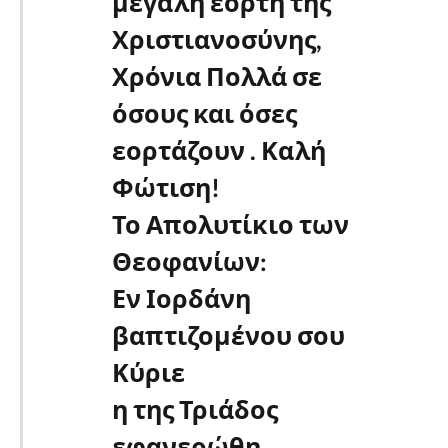
μεγάλη εορτή της
Χριστιανοσύνης,
Χρόνια Πολλά σε
όσους και όσες
εορτάζουν . Καλή
Φώτιση!
Το Απολυτίκιο των
Θεοφανίων:
Εν Ιορδάνη
βαπτιζομένου σου
Κύριε
η της Τριάδος
εφανερώθη