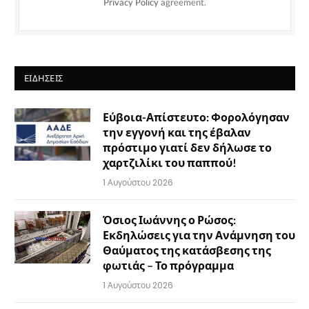
Privacy Policy
agreement.
ΕΙΔΉΣΕΙΣ
Εύβοια-Απίστευτο: Φορολόγησαν
την εγγονή και της έβαλαν
πρόστιμο γιατί δεν δήλωσε το
χαρτζιλίκι του παππού!
1 Αυγούστου 2026
Όσιος Ιωάννης ο Ρώσος:
Εκδηλώσεις για την Ανάμνηση του
Θαύματος της κατάσβεσης της
φωτιάς – Το πρόγραμμα
1 Αυγούστου 2026