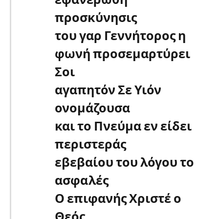
προσκύνησις
του γαρ Γεννήτορος η
φωνή προσεμαρτύρει
Σοι
αγαπητόν Σε Υιόν
ονομάζουσα
και το Πνεύμα εν είδει
περιστεράς
εβεβαίου του λόγου το
ασφαλές
Ο επιφανής Χριστέ ο
Θεός