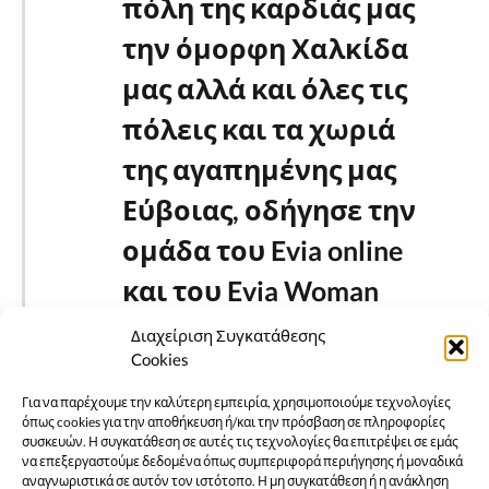
πόλη της καρδιάς μας
την όμορφη Χαλκίδα
μας αλλά και όλες τις
πόλεις και τα χωριά
της αγαπημένης μας
Εύβοιας, οδήγησε την
ομάδα του Evia online
και του Evia Woman
στην απόφαση να
Διαχείριση Συγκατάθεσης
Cookies
καθιερώσει κάθε
Για να παρέχουμε την καλύτερη εμπειρία, χρησιμοποιούμε τεχνολογίες
πρώτη του μηνός μια
όπως cookies για την αποθήκευση ή/και την πρόσβαση σε πληροφορίες
συσκευών. Η συγκατάθεση σε αυτές τις τεχνολογίες θα επιτρέψει σε εμάς
ευχή για ΚΑΛΟ ΜΗΝΑ
να επεξεργαστούμε δεδομένα όπως συμπεριφορά περιήγησης ή μοναδικά
αναγνωριστικά σε αυτόν τον ιστότοπο. Η μη συγκατάθεση ή η ανάκληση