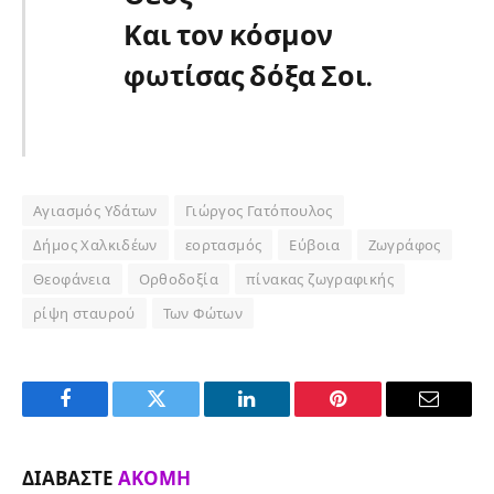
Και τον κόσμον
φωτίσας δόξα Σοι.
Αγιασμός Υδάτων
Γιώργος Γατόπουλος
Δήμος Χαλκιδέων
εορτασμός
Εύβοια
Ζωγράφος
Θεοφάνεια
Ορθοδοξία
πίνακας ζωγραφικής
ρίψη σταυρού
Των Φώτων
Facebook
Twitter
LinkedIn
Pinterest
Email
ΔΙΑΒΆΣΤΕ
ΑΚΌΜΗ