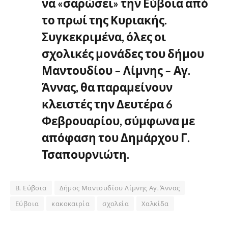
να «σαρώσει» την Εύβοια από
το πρωί της Κυριακής.
Συγκεκριμένα, όλες οι
σχολικές μονάδες του δήμου
Μαντουδίου – Λίμνης – Αγ.
Άννας, θα παραμείνουν
κλειστές την Δευτέρα 6
Φεβρουαρίου, σύμφωνα με
απόφαση του Δημάρχου Γ.
Τσαπουρνιώτη.
Β. Εύβοια
Δήμος Μαντουδίου Λίμνης Αγ. Άννας
Εύβοια
κακοκαιρία
σχολεία
Χαλκίδα