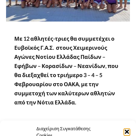
Με 12 αθλητές-τριες θα συμμετέχει ο
Ευβοϊκός Γ.Α.Σ. στους Χειμερινούς
Αγώνες Νοτίου Ελλάδας Παίδων –
Εφήβων – Κορασίδων – Νεανίδων, που
θα διεξαχθεί το τριήμερο 3 – 4 – 5
Φεβρουαρίου στο ΟΑΚΑ, με την
συμμετοχή των καλύτερων αθλητών
από την Νότια Ελλάδα.
Αναλυτικά οι συμμετοχές
Διαχείριση Συγκατάθεσης
Cookies