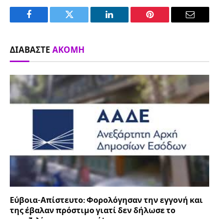
Facebook
Twitter
LinkedIn
Pinterest
Email
ΔΙΑΒΆΣΤΕ
ΑΚΌΜΗ
Εύβοια-Απίστευτο: Φορολόγησαν την εγγονή και
της έβαλαν πρόστιμο γιατί δεν δήλωσε το