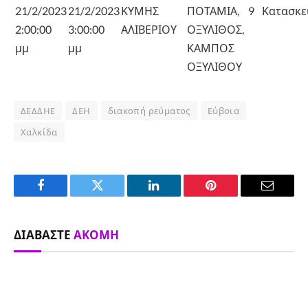
21/2/2023
21/2/2023
ΚΥΜΗΣ
ΠΟΤΑΜΙΑ,
9
Κατασκε
2:00:00
3:00:00
ΑΛΙΒΕΡΙΟΥ
ΟΞΥΛΙΘΟΣ,
μμ
μμ
ΚΑΜΠΟΣ
ΟΞΥΛΙΘΟΥ
ΔΕΔΔΗΕ
ΔΕΗ
διακοπή ρεύματος
Εύβοια
Χαλκίδα
Facebook
Twitter
LinkedIn
Pinterest
Email
ΔΙΑΒΆΣΤΕ
ΑΚΌΜΗ