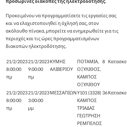
προσωρινές διακοπές της ηλεκτροδότησης.
Προκειμένου να προγραμματίσετε τις εργασίες σας
και να ελαχιστοποιηθεί η όχλησή σας, στον
ακόλουθο πίνακα, μπορείτε να ενημερωθείτε για τις
περιοχές και τις ώρες προγραμματισμένων
διακοπών ηλεκτροδότησης.
21/2/2023
21/2/2023
ΚΥΜΗΣ
ΠΟΤΑΜΙΑ,
8
Κατασκε
8:00:00
9:00:00
ΑΛΙΒΕΡΙΟΥ
ΟΞΥΛΙΘΟΣ,
πμ
πμ
ΚΑΜΠΟΣ
ΟΞΥΛΙΘΟΥ
21/2/2023
21/2/2023
ΜΕΣΣΑΠΙΩΝ
Υ101 (3328)
36
Κατασκε
8:00:00
3:00:00
ΚΑΜΠΟΣ
πμ
μμ
ΤΡΙΑΔΑΣ
ΓΕΩΤΡΗΣΗ
ΡΕΜΠΕΛΟΣ