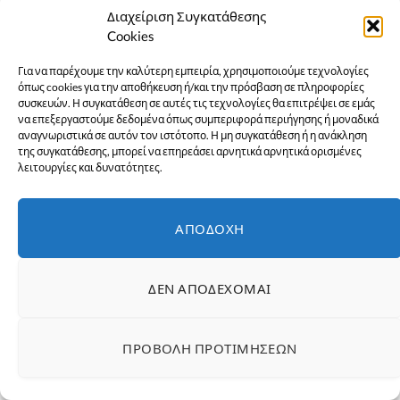
Διαχείριση Συγκατάθεσης
Cookies
Για να παρέχουμε την καλύτερη εμπειρία, χρησιμοποιούμε τεχνολογίες
όπως cookies για την αποθήκευση ή/και την πρόσβαση σε πληροφορίες
συσκευών. Η συγκατάθεση σε αυτές τις τεχνολογίες θα επιτρέψει σε εμάς
να επεξεργαστούμε δεδομένα όπως συμπεριφορά περιήγησης ή μοναδικά
αναγνωριστικά σε αυτόν τον ιστότοπο. Η μη συγκατάθεση ή η ανάκληση
της συγκατάθεσης, μπορεί να επηρεάσει αρνητικά αρνητικά ορισμένες
λειτουργίες και δυνατότητες.
ΑΠΟΔΟΧΉ
ΔΕΝ ΑΠΟΔΈΧΟΜΑΙ
- ΔΙΑΦΉΜΙΣΗ -
ΠΡΟΒΟΛΉ ΠΡΟΤΙΜΉΣΕΩΝ