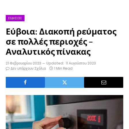
ΕΙΔΉΣΕΙΣ
Εύβοια: Διακοπή ρεύματος
σε πολλές περιοχές –
Αναλυτικός πίνακας
21 Φεβρουαρίου 2023
Updated:
11 Αυγούστου 2023
Δεν υπάρχουν Σχόλια
1 Min Read