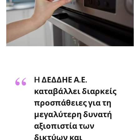
H ΔΕΔΔΗΕ Α.Ε.
καταβάλλει διαρκείς
προσπάθειες για τη
μεγαλύτερη δυνατή
αξιοπιστία των
δικτύων και