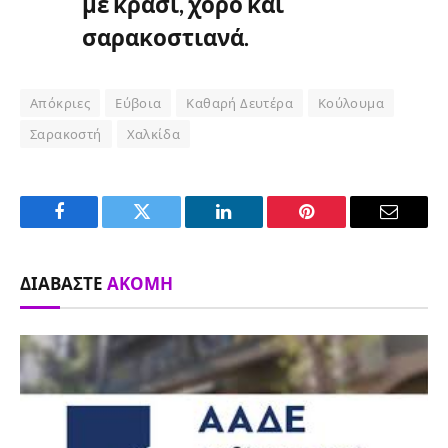
με κρασί, χορό και
σαρακοστιανά.
Απόκριες
Εύβοια
Καθαρή Δευτέρα
Κούλουμα
Σαρακοστή
Χαλκίδα
Facebook
Twitter
LinkedIn
Pinterest
Email
ΔΙΑΒΆΣΤΕ
ΑΚΌΜΗ