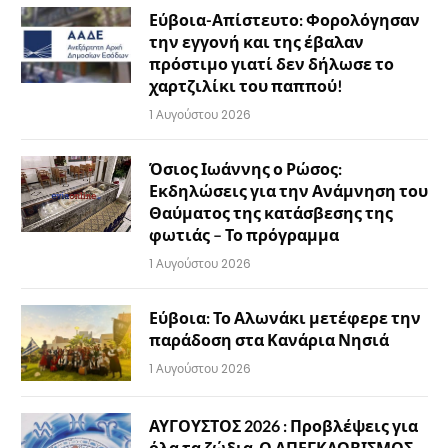
Εύβοια-Απίστευτο: Φορολόγησαν
την εγγονή και της έβαλαν
πρόστιμο γιατί δεν δήλωσε το
χαρτζιλίκι του παππού!
1 Αυγούστου 2026
Όσιος Ιωάννης ο Ρώσος:
Εκδηλώσεις για την Ανάμνηση του
Θαύματος της κατάσβεσης της
φωτιάς – Το πρόγραμμα
1 Αυγούστου 2026
Εύβοια: Το Αλωνάκι μετέφερε την
παράδοση στα Κανάρια Νησιά
1 Αυγούστου 2026
ΑΥΓΟΥΣΤΟΣ 2026 : Προβλέψεις για
όλα τα ζώδια-Ο ΑΠΕΓΚΛΩΒΙΣΜΟΣ