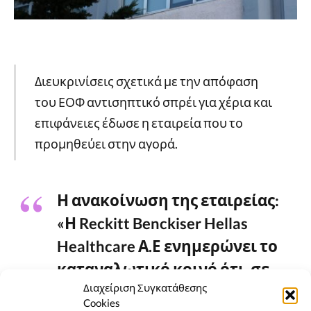
Διευκρινίσεις σχετικά με την απόφαση
του ΕΟΦ αντισηπτικό σπρέι για χέρια και
επιφάνειες έδωσε η εταιρεία που το
προμηθεύει στην αγορά.
Η ανακοίνωση της εταιρείας:
«Η Reckitt Benckiser Hellas
Healthcare Α.Ε ενημερώνει το
καταναλωτικό κοινό ότι, σε
Διαχείριση Συγκατάθεσης
συνέχεια της ανακοίνωσης του
Cookies