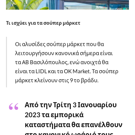
Τι ισχύει για τα σούπερ μάρκετ
Οι αλυσίδες σούπερ μάρκετ που θα
λειτουργήσουν κανονικά σήμερα είναι
τα ΑΒ Βασιλόπουλος, ενώ ανοιχτά θα
είναι τα LIDL και τα OK Market. Τα σούπερ
μάρκετ κλείνουν στις 9 το βράδυ.
Από την Τρίτη 3 Ιανουαρίου
2023 τα εμπορικά
καταστήματα θα επανέλθουν
στο κανονικό ωράριό τους.