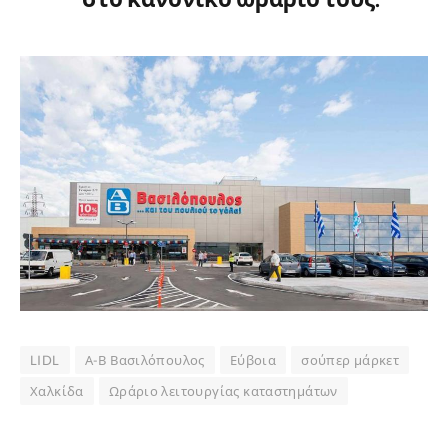
LIDL
Α-Β Βασιλόπουλος
Εύβοια
σούπερ μάρκετ
Χαλκίδα
Ωράριο λειτουργίας καταστημάτων