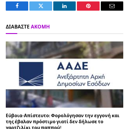
Facebook
Twitter
LinkedIn
Pinterest
Email
ΔΙΑΒΆΣΤΕ
ΑΚΌΜΗ
Εύβοια-Απίστευτο: Φορολόγησαν την εγγονή και
της έβαλαν πρόστιμο γιατί δεν δήλωσε το
χαρτζιλίκι του παππού!