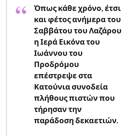
Όπως κάθε χρόνο, έτσι
και φέτος ανήμερα του
Σαββάτου του Λαζάρου
η Ιερά Εικόνα του
Ιωάννου του
Προδρόμου
επέστρεψε στα
Κατούνια συνοδεία
πλήθους πιστών που
τήρησαν την
παράδοση δεκαετιών.