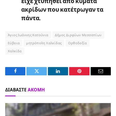
είχε χτυπηθεί από κύματα
ακρίδων που κατέτρωγαν τα
πάντα.
Άγιος Ιωάννης Κατούνια
Δήμος Διρφύων Μεσσαπίων
Εύβοια
μητρόπολη Χαλκίδας
Ορθοδοξία
Χαλκίδα
Facebook
Twitter
LinkedIn
Pinterest
Email
ΔΙΑΒΆΣΤΕ
ΑΚΌΜΗ