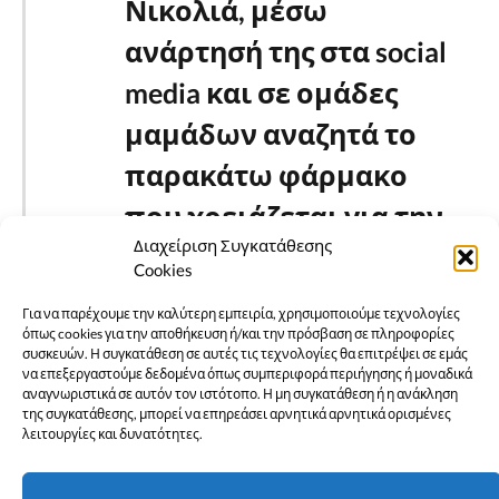
Νικολιά, μέσω
ανάρτησή της στα social
media και σε ομάδες
μαμάδων αναζητά το
παρακάτω φάρμακο
που χρειάζεται για την
Διαχείριση Συγκατάθεσης
χημειοθεραπεία του
Cookies
παιδιού της.
Για να παρέχουμε την καλύτερη εμπειρία, χρησιμοποιούμε τεχνολογίες
Όποιος θέλει και
όπως cookies για την αποθήκευση ή/και την πρόσβαση σε πληροφορίες
συσκευών. Η συγκατάθεση σε αυτές τις τεχνολογίες θα επιτρέψει σε εμάς
μπορεί να βοηθήσει,
να επεξεργαστούμε δεδομένα όπως συμπεριφορά περιήγησης ή μοναδικά
αναγνωριστικά σε αυτόν τον ιστότοπο. Η μη συγκατάθεση ή η ανάκληση
της συγκατάθεσης, μπορεί να επηρεάσει αρνητικά αρνητικά ορισμένες
να επικοινωνήσει μαζί
λειτουργίες και δυνατότητες.
της στο τηλ