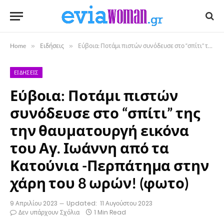
Home
»
Ειδήσεις
»
Εύβοια: Ποτάμι πιστών συνόδευσε στο “σπίτι” της την θαυματουργή εικόνα του Αγ. Ιωάννη από τα Κατούνια -Περπάτημα στην χάρη του 8 ωρών! (φωτο)
ΕΙΔΉΣΕΙΣ
Εύβοια: Ποτάμι πιστών
συνόδευσε στο “σπίτι” της
την θαυματουργή εικόνα
του Αγ. Ιωάννη από τα
Κατούνια -Περπάτημα στην
χάρη του 8 ωρών! (φωτο)
9 Απριλίου 2023
Updated:
11 Αυγούστου 2023
Δεν υπάρχουν Σχόλια
1 Min Read