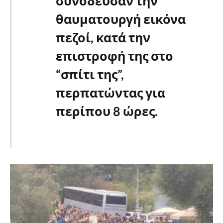
συνόδευσαν την
θαυματουργή εικόνα
πεζοί, κατά την
επιστροφή της στο
“σπίτι της”,
περπατώντας για
περίπου 8 ώρες.