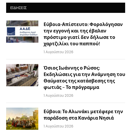
ΕΙΔΉΣΕΙΣ
Εύβοια-Απίστευτο: Φορολόγησαν
την εγγονή και της έβαλαν
πρόστιμο γιατί δεν δήλωσε το
χαρτζιλίκι του παππού!
1 Αυγούστου 2026
Όσιος Ιωάννης ο Ρώσος:
Εκδηλώσεις για την Ανάμνηση του
Θαύματος της κατάσβεσης της
φωτιάς – Το πρόγραμμα
1 Αυγούστου 2026
Εύβοια: Το Αλωνάκι μετέφερε την
παράδοση στα Κανάρια Νησιά
1 Αυγούστου 2026