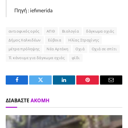
Πηγή : iefimerida
αντιοφικός ορός
ΑΠΘ
Βιολογία
δάγκωμα οχιάς
Δήμος Χαλκιδέων
Εύβοια
Ηλίας Στραχίνης
μέτρα πρόληψης
Νέα Αρτάκη
Οχιά
Οχιά σε σπίτι
Τί κάνουμε για δάγκωμα οχιάς
φίδι
Facebook
Twitter
LinkedIn
Pinterest
Email
ΔΙΑΒΆΣΤΕ
ΑΚΌΜΗ