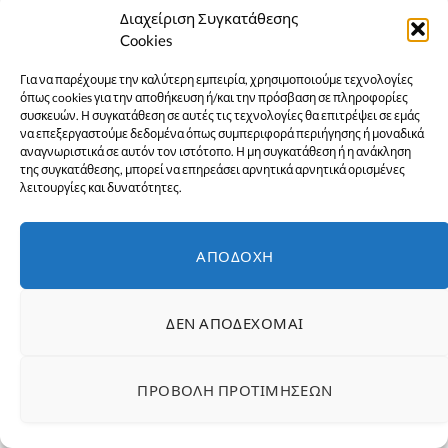
Διαχείριση Συγκατάθεσης
Cookies
Για να παρέχουμε την καλύτερη εμπειρία, χρησιμοποιούμε τεχνολογίες
όπως cookies για την αποθήκευση ή/και την πρόσβαση σε πληροφορίες
συσκευών. Η συγκατάθεση σε αυτές τις τεχνολογίες θα επιτρέψει σε εμάς
να επεξεργαστούμε δεδομένα όπως συμπεριφορά περιήγησης ή μοναδικά
αναγνωριστικά σε αυτόν τον ιστότοπο. Η μη συγκατάθεση ή η ανάκληση
της συγκατάθεσης, μπορεί να επηρεάσει αρνητικά αρνητικά ορισμένες
λειτουργίες και δυνατότητες.
ΑΠΟΔΟΧΉ
ΔΕΝ ΑΠΟΔΈΧΟΜΑΙ
- ΔΙΑΦΉΜΙΣΗ -
ΠΡΟΒΟΛΉ ΠΡΟΤΙΜΉΣΕΩΝ