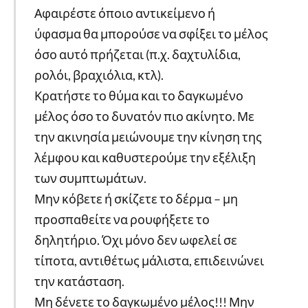
Αφαιρέστε όποιο αντικείμενο ή
ύφασμα θα μπορούσε να σφίξει το μέλος
όσο αυτό πρήζεται (π.χ. δαχτυλίδια,
ρολόι, βραχιόλια, κτλ).
Κρατήστε το θύμα και το δαγκωμένο
μέλος όσο το δυνατόν πιο ακίνητο. Με
την ακινησία μειώνουμε την κίνηση της
λέμφου και καθυστερούμε την εξέλιξη
των συμπτωμάτων.
Μην κόβετε ή σκίζετε το δέρμα – μη
προσπαθείτε να ρουφήξετε το
δηλητήριο. Όχι μόνο δεν ωφελεί σε
τίποτα, αντιθέτως μάλιστα, επιδεινώνει
την κατάσταση.
Μη δένετε το δαγκωμένο μέλος!!! Μην