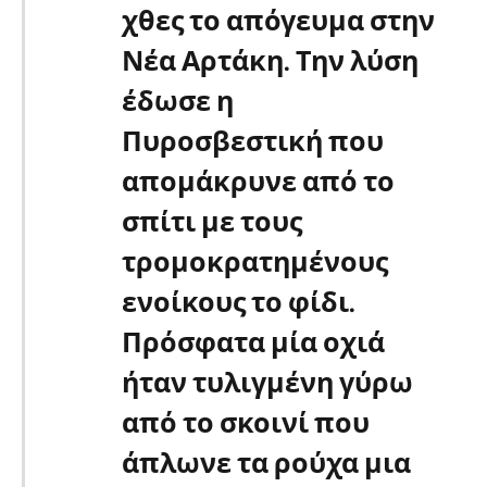
χθες το απόγευμα στην
Νέα Αρτάκη. Την λύση
έδωσε η
Πυροσβεστική που
απομάκρυνε από το
σπίτι με τους
τρομοκρατημένους
ενοίκους το φίδι.
Πρόσφατα μία οχιά
ήταν τυλιγμένη γύρω
από το σκοινί που
άπλωνε τα ρούχα μια