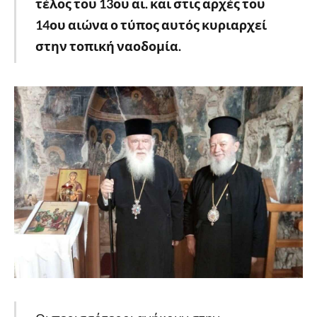
τέλος του 13ου αι. και στις αρχές του
14ου αιώνα ο τύπος αυτός κυριαρχεί
στην τοπική ναοδομία.