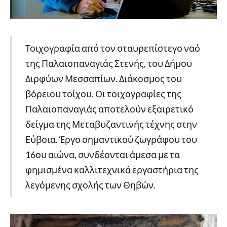
Τοιχογραφία από τον σταυρεπίστεγο ναό
της Παλαιοπαναγιάς Στενής, του Δήμου
Διρφύων Μεσσαπίων. Διάκοσμος του
βόρειου τοίχου. Οι τοιχογραφίες της
Παλαιοπαναγιάς αποτελούν εξαιρετικό
δείγμα της Μεταβυζαντινής τέχνης στην
Εύβοια. Έργο σημαντικού ζωγράφου του
16ου αιώνα, συνδέονται άμεσα με τα
φημισμένα καλλιτεχνικά εργαστήρια της
λεγόμενης σχολής των Θηβών.