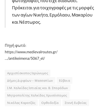
φωτογραφίες που είχε διαδώσει.
Πρόκειται για τοιχογραφές με τις μορφές
των αγίων Νικήτα, Ερμόλαου, Μακαρίου
και Νέστωρος.
Πηγή φωτό:
https://www.medievalroutes.gr/
…/antikeimena/5067_el/
Αρχιεπίσκοπος Ιερώνυμος
Δήμος Διρφύων – Μεσσαπίων
Εύβοια
Ι.Μ. Χαλκίδας Ιστιαίας και Β. Σποράδων
Μητροπολίτης Χαλκίδας Χρυσόστομος
Νικόλας Καρατζάς
Ορθοδοξία
Στενή Ευβοίας