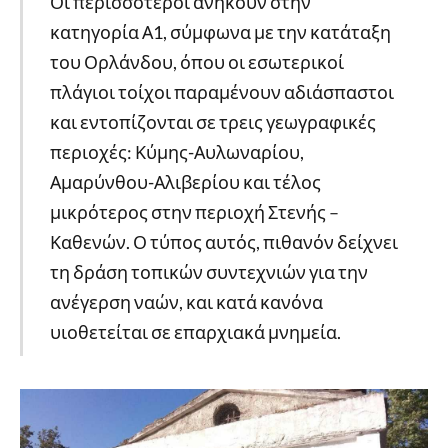
Οι περισσότεροι ανήκουν στην
κατηγορία Α1, σύμφωνα με την κατάταξη
του Ορλάνδου, όπου οι εσωτερικοί
πλάγιοι τοίχοι παραμένουν αδιάσπαστοι
και εντοπίζονται σε τρεις γεωγραφικές
περιοχές: Κύμης-Αυλωναρίου,
Αμαρύνθου-Αλιβερίου και τέλος
μικρότερος στην περιοχή Στενής –
Καθενών. Ο τύπος αυτός, πιθανόν δείχνει
τη δράση τοπικών συντεχνιών για την
ανέγερση ναών, και κατά κανόνα
υιοθετείται σε επαρχιακά μνημεία.