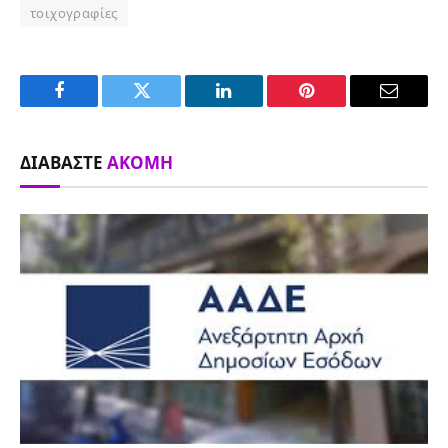
τοιχογραφίες
Facebook
Twitter
LinkedIn
Pinterest
Email
ΔΙΑΒΆΣΤΕ
ΑΚΌΜΗ