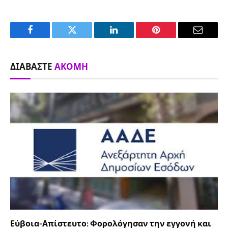
Facebook
Twitter
LinkedIn
Pinterest
Email
ΔΙΑΒΆΣΤΕ
ΑΚΌΜΗ
Εύβοια-Απίστευτο: Φορολόγησαν την εγγονή και