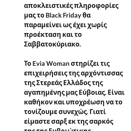
αποκλειστικές πληροφορίες
μας το Black Friday θα
παραμείνει ως έχει χωρίς
προέκταση και το
Σαββατοκύριακο.
Το Evia Woman στηρίζει τις
επιχειρήσεις της αρχόντισσας
της Στερεάς Ελλάδος της
αγαπημένης μας Εύβοιας. Είναι
καθήκον και υποχρέωση να το
τονίζουμε συνεχώς. Γιατί
είμαστε σαρξ εκ της σαρκός
της της Ευβοιώτικης