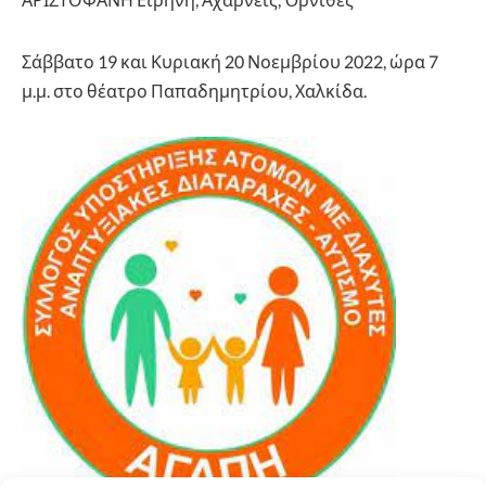
Σάββατο 19 και Κυριακή 20 Νοεμβρίου 2022, ώρα 7
μ.μ. στο θέατρο Παπαδημητρίου, Χαλκίδα.