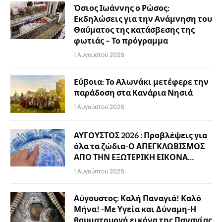
Όσιος Ιωάννης ο Ρώσος:
Εκδηλώσεις για την Ανάμνηση του
Θαύματος της κατάσβεσης της
φωτιάς – Το πρόγραμμα
1 Αυγούστου 2026
Εύβοια: Το Αλωνάκι μετέφερε την
παράδοση στα Κανάρια Νησιά
1 Αυγούστου 2026
ΑΥΓΟΥΣΤΟΣ 2026 : Προβλέψεις για
όλα τα ζώδια-Ο ΑΠΕΓΚΛΩΒΙΣΜΟΣ
ΑΠΟ ΤΗΝ ΕΞΩΤΕΡΙΚΗ ΕΙΚΟΝΑ…
1 Αυγούστου 2026
Αύγουστος: Καλή Παναγιά! Καλό
Μήνα! -Με Υγεία και Δύναμη-Η
θαυματουργή εικόνα της Παναγίας