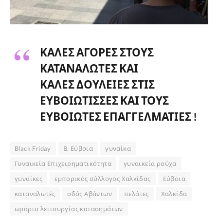
ΚΑΛΕΣ ΑΓΟΡΕΣ ΣΤΟΥΣ
ΚΑΤΑΝΑΛΩΤΕΣ ΚΑΙ
ΚΑΛΕΣ ΔΟΥΛΕΙΕΣ ΣΤΙΣ
ΕΥΒΟΙΩΤΙΣΣΕΣ ΚΑΙ ΤΟΥΣ
ΕΥΒΟΙΩΤΕΣ ΕΠΑΓΓΕΛΜΑΤΙΕΣ !
Black Friday
Β. Εύβοια
γυναίκα
Γυναικεία Επιχειρηματικότητα
γυναικεία ρούχα
γυναίκες
εμπορικός σύλλογος Χαλκίδας
Εύβοια
καταναλωτές
οδός Αβάντων
πελάτες
Χαλκίδα
ωράριο λειτουργίας κατασημάτων