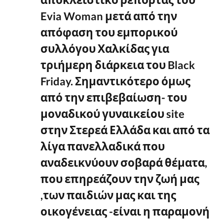
Evia Woman μετά από την
απόφαση του εμπορικού
συλλόγου Χαλκίδας για
τριήμερη διάρκεια του Black
Friday. Σημαντικότερο όμως
από την επιβεβαίωση- του
μοναδικού γυναικείου site
στην Στερεά Ελλάδα και από τα
λίγα πανελλαδικά που
αναδεικνύουν σοβαρά θέματα,
που επηρεάζουν την ζωή μας
,των παιδιών μας και της
οικογένειας -είναι η παραμονή