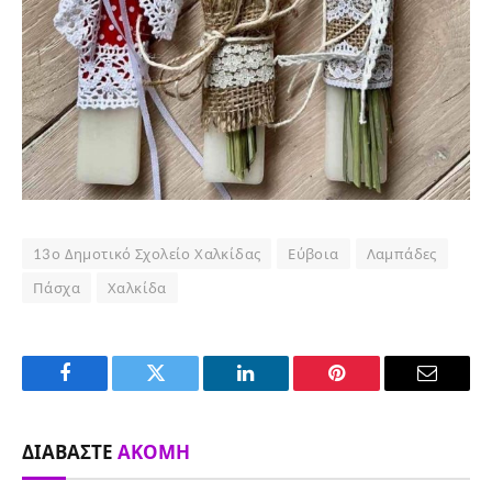
13ο Δημοτικό Σχολείο Χαλκίδας
Εύβοια
Λαμπάδες
Πάσχα
Χαλκίδα
Facebook
Twitter
LinkedIn
Pinterest
Email
ΔΙΑΒΆΣΤΕ
ΑΚΌΜΗ