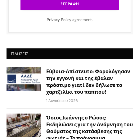
Privacy Policy
agreement.
ΕΙΔΉΣΕΙΣ
Εύβοια-Απίστευτο: Φορολόγησαν
την εγγονή και της έβαλαν
πρόστιμο γιατί δεν δήλωσε το
χαρτζιλίκι του παππού!
1 Αυγούστου 2026
Όσιος Ιωάννης ο Ρώσος:
Εκδηλώσεις για την Ανάμνηση του
Θαύματος της κατάσβεσης της
φωτιάς – Το πρόγραμμα