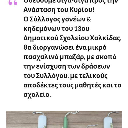
Οδεύουμε σιγά-σιγά προς την
Ανάσταση του Κυρίου!
Ο Σύλλογος γονέων &
κηδεμόνων του 13ου
Δημοτικού Σχολείου Χαλκίδας,
θα διοργανώσει ένα μικρό
πασχαλινό μπαζάρ, με σκοπό
την ενίσχυση των δράσεων
του Συλλόγου, με τελικούς
αποδέκτες τους μαθητές και το
σχολείο.