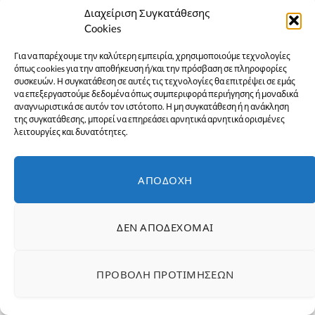
Διαχείριση Συγκατάθεσης
Cookies
Για να παρέχουμε την καλύτερη εμπειρία, χρησιμοποιούμε τεχνολογίες
όπως cookies για την αποθήκευση ή/και την πρόσβαση σε πληροφορίες
συσκευών. Η συγκατάθεση σε αυτές τις τεχνολογίες θα επιτρέψει σε εμάς
να επεξεργαστούμε δεδομένα όπως συμπεριφορά περιήγησης ή μοναδικά
αναγνωριστικά σε αυτόν τον ιστότοπο. Η μη συγκατάθεση ή η ανάκληση
της συγκατάθεσης, μπορεί να επηρεάσει αρνητικά αρνητικά ορισμένες
λειτουργίες και δυνατότητες.
Χαλκίδα-Καλοκαίρι 2026: Όλο το πρόγραμμα
ΑΠΟΔΟΧΉ
εκδηλώσεων στο Δημοτικό Θέατρο «Ορέστης
Μακρής»
1 Ιουλίου 2026
ΕΙΔΉΣΕΙΣ
ΔΕΝ ΑΠΟΔΈΧΟΜΑΙ
ΠΡΟΒΟΛΉ ΠΡΟΤΙΜΉΣΕΩΝ