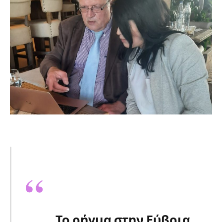
Το ρήγμα στην Εύβοια