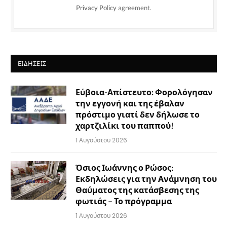
Privacy Policy
agreement.
ΕΙΔΉΣΕΙΣ
Εύβοια-Απίστευτο: Φορολόγησαν
την εγγονή και της έβαλαν
πρόστιμο γιατί δεν δήλωσε το
χαρτζιλίκι του παππού!
1 Αυγούστου 2026
Όσιος Ιωάννης ο Ρώσος:
Εκδηλώσεις για την Ανάμνηση του
Θαύματος της κατάσβεσης της
φωτιάς – Το πρόγραμμα
1 Αυγούστου 2026