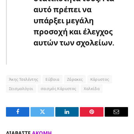
αυτό πρέπει να
υπάρξει μεγάλη
προσοχή και έλεγχος
αυτών των σχολείων.
Άκης Τσελέντης
Εύβοια
Ζάρακες
Κάρυστος
Σεισμολόγοι
σεισμός Κάρυστος
Χαλκίδα
Facebook
Twitter
LinkedIn
Pinterest
Email
ΔΙΑΒΆΣΤΕ
ΑΚΌΜΗ