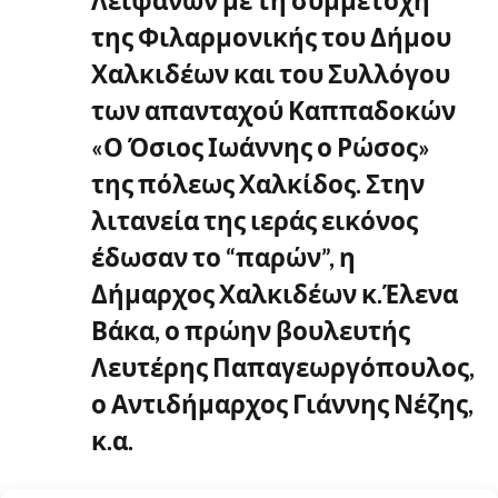
Λειψάνων με τη συμμετοχή
της Φιλαρμονικής του Δήμου
Χαλκιδέων και του Συλλόγου
των απανταχού Καππαδοκών
«Ο Όσιος Ιωάννης ο Ρώσος»
της πόλεως Χαλκίδος. Στην
λιτανεία της ιεράς εικόνος
έδωσαν το “παρών”, η
Δήμαρχος Χαλκιδέων κ.Έλενα
Βάκα, ο πρώην βουλευτής
Λευτέρης Παπαγεωργόπουλος,
ο Αντιδήμαρχος Γιάννης Νέζης,
κ.α.