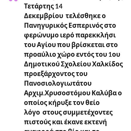
Τετάρτης 14
Δεκεμβρίου τελέσθηκε ο
Πανηγυρικός Εσπερινός στο
φερώνυμο ιερό παρεκκλήσι
του Αγίου που βρίσκεται στο
προαύλιο χώρο εντός του 1ου
Δημοτικού Σχολείου Χαλκίδος
προεξάρχοντος του
Πανοσιολογιωτάτου
Αρχιμ.Χρυσοστόμου Καλύβα ο
οποίος κήρυξε τον θείο
λόγο στους συμμετέχοντες
πιστούς και έκανε εκτενή