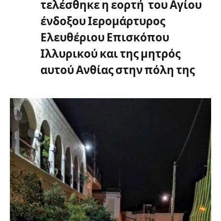
τελέσθηκε η εορτή του Αγίου
ένδοξου Ιερομάρτυρος
Ελευθέριου Επισκόπου
Ιλλυρικού και της μητρός
αυτού Ανθίας στην πόλη της