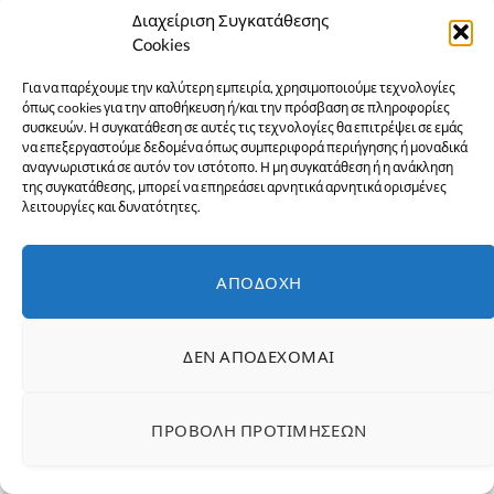
Διαχείριση Συγκατάθεσης
Cookies
Για να παρέχουμε την καλύτερη εμπειρία, χρησιμοποιούμε τεχνολογίες
όπως cookies για την αποθήκευση ή/και την πρόσβαση σε πληροφορίες
συσκευών. Η συγκατάθεση σε αυτές τις τεχνολογίες θα επιτρέψει σε εμάς
να επεξεργαστούμε δεδομένα όπως συμπεριφορά περιήγησης ή μοναδικά
αναγνωριστικά σε αυτόν τον ιστότοπο. Η μη συγκατάθεση ή η ανάκληση
της συγκατάθεσης, μπορεί να επηρεάσει αρνητικά αρνητικά ορισμένες
λειτουργίες και δυνατότητες.
ΑΠΟΔΟΧΉ
ΔΕΝ ΑΠΟΔΈΧΟΜΑΙ
ΠΡΟΒΟΛΉ ΠΡΟΤΙΜΉΣΕΩΝ