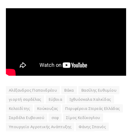
Αλέξανδρος Παπανδρέου
Βάκα
Βασίλης Ευθυμίου
γιορτή σαρδέλας
Εύβοια
Ιχθυόσκαλα Χαλκίδας
Κελαϊδίτης
Κούκουζας
Περιφέρεια Στερεάς Ελλάδας
Σαρδέλα Ευβοικού
σεφ
Σίμος Κεδίκογλου
Υπουργείο Αγροτικής Ανάπτυξης
Φάνης Σπανός