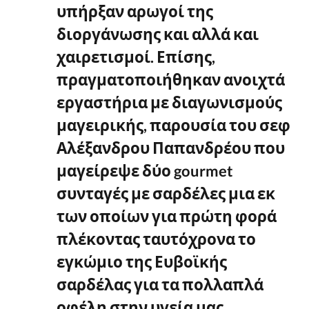
υπήρξαν αρωγοί της
διοργάνωσης και αλλά και
χαιρετισμοί. Επίσης,
πραγματοποιήθηκαν ανοιχτά
εργαστήρια με διαγωνισμούς
μαγειρικής, παρουσία του σεφ
Αλέξανδρου Παπανδρέου που
μαγείρεψε δύο gourmet
συνταγές με σαρδέλες μια εκ
των οποίων για πρώτη φορά
πλέκοντας ταυτόχρονα το
εγκώμιο της Ευβοϊκής
σαρδέλας για τα πολλαπλά
οφέλη στην υγεία μας.