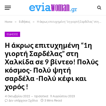
Home
»
Ειδήσεις
»
Η άκρως επιτυχημένη “1η γιορτή Σαρδέλας” στη Χαλκίδα σε 9 βίντεο! Πολύς κόσμος- Πολύ ψητή σαρδέλα -Πολύ κέφι και χορός !
ΕΙΔΉΣΕΙΣ
Η άκρως επιτυχημένη “1η
γιορτή Σαρδέλας” στη
Χαλκίδα σε 9 βίντεο! Πολύς
κόσμος- Πολύ ψητή
σαρδέλα -Πολύ κέφι και
χορός !
4 Οκτωβρίου 2022
Updated:
11 Αυγούστου 2023
Δεν υπάρχουν Σχόλια
3 Mins Read