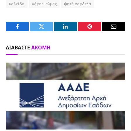
Χαλκίδα
Χάρης Ρώμας
ψητή σαρδέλα
Facebook
Twitter
LinkedIn
Pinterest
Email
ΔΙΑΒΆΣΤΕ
ΑΚΌΜΗ