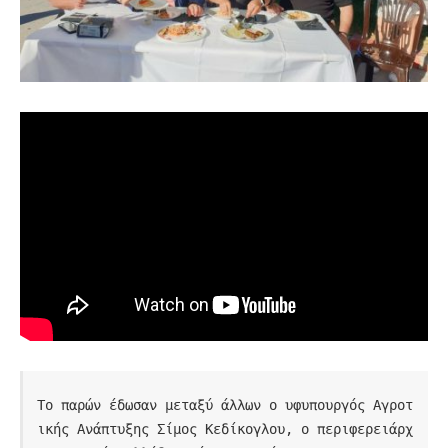
Το παρών έδωσαν μεταξύ άλλων ο υφυπουργός Αγροτ
ικής Ανάπτυξης Σίμος Κεδίκογλου, ο περιφερειάρχ