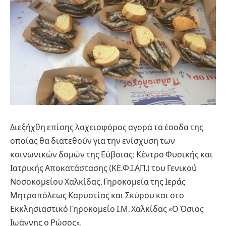
Διεξήχθη επίσης λαχειοφόρος αγορά τα έσοδα της
οποίας θα διατεθούν για την ενίσχυση των
κοινωνικών δομών της Εύβοιας: Κέντρο Φυσικής και
Ιατρικής Αποκατάστασης (ΚΕ.Φ.Ι.ΑΠ.) του Γενικού
Νοσοκομείου Χαλκίδας, Γηροκομεία της Ιεράς
Μητροπόλεως Καρυστίας και Σκύρου και στο
Εκκλησιαστικό Γηροκομείο Ι.Μ. Χαλκίδας «Ο Όσιος
Ιωάννης ο Ρώσος».