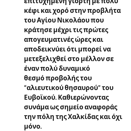
επιτυχημένη γιορτή με πολύ
κέφι και χορό στην προβλήτα
του Αγίου Νικολάου που
κράτησε μέχρι τις πρώτες
απογευματινές ώρες και
αποδεικνύει ότι μπορεί να
μετεξελιχθεί στο μέλλον σε
έναν πολύ δυναμικό
θεσμό προβολής του
“αλιευτικού θησαυρού” του
Ευβοϊκού. Καθιερώνοντας
συνάμα ως σημείο αναφοράς
την πόλη της Χαλκίδας και όχι
μόνο.