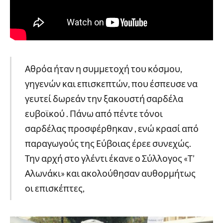
Αθρόα ήταν η συμμετοχή του κόσμου,
γηγενών και επισκεπτών, που έσπευσε να
γευτεί δωρεάν την ξακουστή σαρδέλα
ευβοϊκού . Πάνω από πέντε τόνοι
σαρδέλας προσφέρθηκαν , ενώ κρασί από
παραγωγούς της Εύβοιας έρεε συνεχώς.
Την αρχή στο γλέντι έκανε ο Σύλλογος «Τ’
Αλωνάκι» και ακολούθησαν αυθορμήτως
οι επισκέπτες,