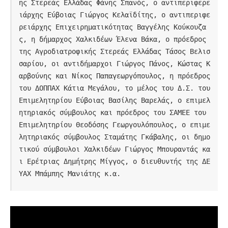
ης Στερεάς Ελλάδας Φάνης Σπανός, ο αντιπεριφερε
ιάρχης Εύβοιας Γιώργος Κελαϊδίτης, ο αντιπεριφε
ρειάρχης Επιχειρηματικότητας Βαγγέλης Κούκουζα
ς, η δήμαρχος Χαλκιδέων Έλενα Βάκα, ο πρόεδρος 
της Αγροδιατροφικής Στερεάς Ελλάδας Τάσος Βελισ
σαρίου, οι αντιδήμαρχοι Γιώργος Πάνος, Κώστας Κ
αρβούνης και Νίκος Παπαγεωργόπουλος, η πρόεδρος 
του ΔΟΠΠΑΧ Κάτια Μεγάλου, το μέλος του Δ.Σ. του 
Επιμελητηρίου Εύβοιας Βασίλης Βαρελάς, ο επιμελ
ητηριακός σύμβουλος και πρόεδρος του ΣΑΜΕΕ του 
Επιμελητηρίου Θεοδόσης Γεωργουλόπουλος, ο επιμε
λητηριακός σύμβουλος Σταμάτης Γκάβαλης, οι δημο
τικού σύμβουλοι Χαλκιδέων Γιώργος Μπουραντάς κα
ι Ερέτριας Δημήτρης Μίγγος, ο διευθυντής της ΔΕ
ΥΑΧ Μπάμπης Μανιάτης κ.α.