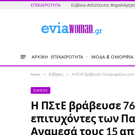
ΕΠΙΚΑΙΡΌΤΗΤΑ
ΑΡΧΙΚΉ
ΕΠΙΚΑΙΡΌΤΗΤΑ
ΜΌΔΑ & ΟΜΟΡΦΙΆ
Home
»
Ειδήσεις
»
Η ΠΣτΕ βράβευσε 76 κορυφαίους επιτυ
ΕΙΔΉΣΕΙΣ
Η ΠΣτΕ βράβευσε 7
επιτυχόντες των Π
Αναμεσά τους 15 απ