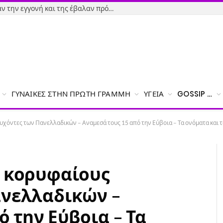
Εύβοια-Απίστευτο: Φορολόγησαν την εγγονή και της έβαλαν πρόστιμο γιατί δεν δήλωσε το χαρτζιλίκι του παππού!
ΓΥΝΑΊΚΕΣ ΣΤΗΝ ΠΡΏΤΗ ΓΡΑΜΜΉ
ΥΓΕΊΑ
GOSSIP …
χόντες των Πανελλαδικών – Αναμεσά τους 15 από την Εύβοια – Τα ονόματα και τ
6 κορυφαίους
ανελλαδικών –
ό την Εύβοια – Τα