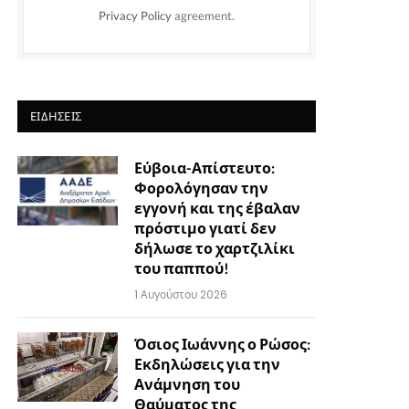
Privacy Policy
agreement.
ΕΙΔΉΣΕΙΣ
Εύβοια-Απίστευτο:
Φορολόγησαν την
εγγονή και της έβαλαν
πρόστιμο γιατί δεν
δήλωσε το χαρτζιλίκι
του παππού!
1 Αυγούστου 2026
Όσιος Ιωάννης ο Ρώσος:
Εκδηλώσεις για την
Ανάμνηση του
Θαύματος της