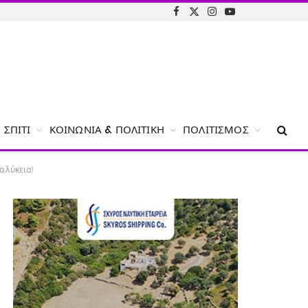
Facebook
X
Instagram
YouTube
(Twitter)
ΣΠΊΤΙ
ΚΟΙΝΩΝΊΑ & ΠΟΛΙΤΙΚΉ
ΠΟΛΙΤΙΣΜΌΣ
α λύκεια!