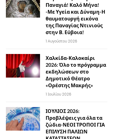
Παναγιά! Καλό Μήνα!
-Με Υγεία και Δύναμη-Η
θαυματουργή εικόνα
της Παναγίας Ντινιούς
στην Β. Εύβοια!
1 Αυγούστου 2026
Χαλκίδα-Καλοκαίρι
2026: Όλο το πρόγραμμα
εκδηλώσεων στο
Δημοτικό Θέατρο
«Ορέστης Μακρής»
1 Ιουλίου 2026
ΙΟΥΛΙΟΣ 2026:
Προβλέψεις για όλα τα
ζώδια-ΝΕΟΙ ΤΡΟΠΟΙ ΓΙΑ
ΕΠΙΛΥΣΗ ΠΑΛΙΩΝ
ΚΑΤΑΣΤΑΣΕΩΝ…