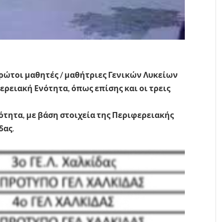
ρώτοι μαθητές / μαθήτριες Γενικών Λυκείων
ερειακή Ενότητα, όπως επίσης και οι τρεις
τητα, με βάση στοιχεία της Περιφερειακής
δας
.