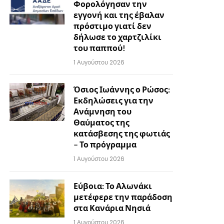
Φορολόγησαν την
εγγονή και της έβαλαν
πρόστιμο γιατί δεν
δήλωσε το χαρτζιλίκι
του παππού!
1 Αυγούστου 2026
Όσιος Ιωάννης ο Ρώσος:
Εκδηλώσεις για την
Ανάμνηση του
Θαύματος της
κατάσβεσης της φωτιάς
– Το πρόγραμμα
1 Αυγούστου 2026
Εύβοια: Το Αλωνάκι
μετέφερε την παράδοση
στα Κανάρια Νησιά
1 Αυγούστου 2026