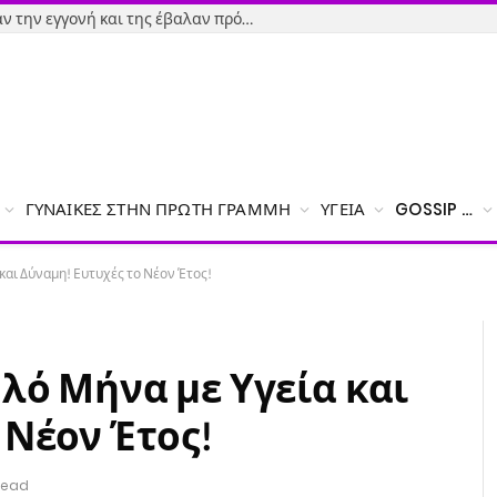
Εύβοια-Απίστευτο: Φορολόγησαν την εγγονή και της έβαλαν πρόστιμο γιατί δεν δήλωσε το χαρτζιλίκι του παππού!
ΓΥΝΑΊΚΕΣ ΣΤΗΝ ΠΡΏΤΗ ΓΡΑΜΜΉ
ΥΓΕΊΑ
GOSSIP …
και Δύναμη! Ευτυχές το Νέον Έτος!
αλό Μήνα με Υγεία και
 Νέον Έτος!
Read