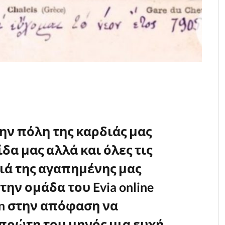
ην πόλη της καρδιάς μας
α μας αλλά και όλες τις
ριά της αγαπημένης μας
την ομάδα του Evia online
an στην απόφαση να
πρώτη του μηνός μια ευχή