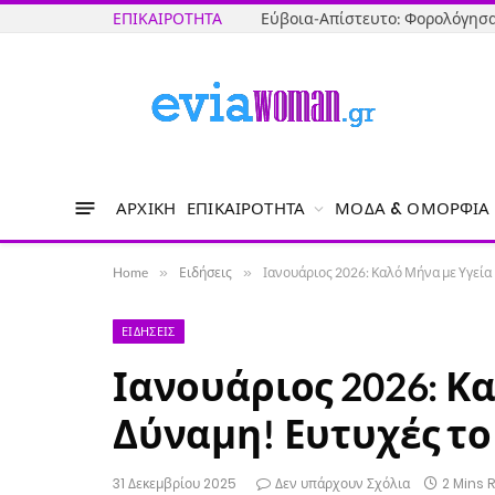
ΕΠΙΚΑΙΡΌΤΗΤΑ
ΑΡΧΙΚΉ
ΕΠΙΚΑΙΡΌΤΗΤΑ
ΜΌΔΑ & ΟΜΟΡΦΙΆ
Home
»
Ειδήσεις
»
Ιανουάριος 2026: Καλό Μήνα με Υγεία 
ΕΙΔΉΣΕΙΣ
Ιανουάριος 2026: Κ
Δύναμη! Ευτυχές το
31 Δεκεμβρίου 2025
Δεν υπάρχουν Σχόλια
2 Mins 