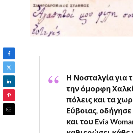
Η Νοσταλγία για τ
την όμορφη Χαλκίδ
πόλεις και τα χω
Εύβοιας, οδήγησε 
και του Evia Wom
καθιερώσει κάθε 