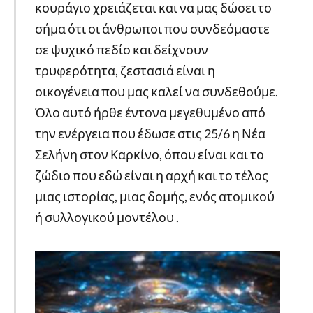
κουράγιο χρειάζεται και να μας δώσει το
σήμα ότι οι άνθρωποι που συνδεόμαστε
σε ψυχικό πεδίο και δείχνουν
τρυφερότητα, ζεστασιά είναι η
οικογένεια που μας καλεί να συνδεθούμε.
Όλο αυτό ήρθε έντονα μεγεθυμένο από
την ενέργεια που έδωσε στις 25/6 η Νέα
Σελήνη στον Καρκίνο, όπου είναι και το
ζώδιο που εδώ είναι η αρχή και το τέλος
μιας ιστορίας, μιας δομής, ενός ατομικού
ή συλλογικού μοντέλου .