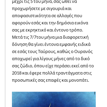
μέχρι τις 5 του μήνα, σας ωθεί να
προχωρήσετε με σιγουριά και
αποφασιστικότητα σε αλλαγές που
αφορούν εσάς και την δημόσια εικόνα
σας με εκρηκτικό και έντονο τρόπο.
Μετά τις 7/7του μήνα μια διαφορετική
δόνηση θα γίνει έντονα εμφανής ειδικά
σε εσάς τους Ταύρους, καθώς ο Ουρανός
αποχωρεί για λίγους μήνες από το δικό
σας ζώδιο, όπου είχε περάσει εκεί από το
2018 και έφερε πολλά τραντάγματα στις
προσωπικές σας επαφές και μονοπάτι.