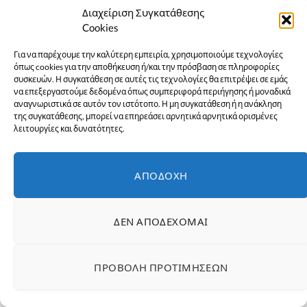
Διαχείριση Συγκατάθεσης
Cookies
Για να παρέχουμε την καλύτερη εμπειρία, χρησιμοποιούμε τεχνολογίες
όπως cookies για την αποθήκευση ή/και την πρόσβαση σε πληροφορίες
συσκευών. Η συγκατάθεση σε αυτές τις τεχνολογίες θα επιτρέψει σε εμάς
να επεξεργαστούμε δεδομένα όπως συμπεριφορά περιήγησης ή μοναδικά
αναγνωριστικά σε αυτόν τον ιστότοπο. Η μη συγκατάθεση ή η ανάκληση
της συγκατάθεσης, μπορεί να επηρεάσει αρνητικά αρνητικά ορισμένες
λειτουργίες και δυνατότητες.
ΑΠΟΔΟΧΉ
ΔΕΝ ΑΠΟΔΈΧΟΜΑΙ
ΠΡΟΒΟΛΉ ΠΡΟΤΙΜΉΣΕΩΝ