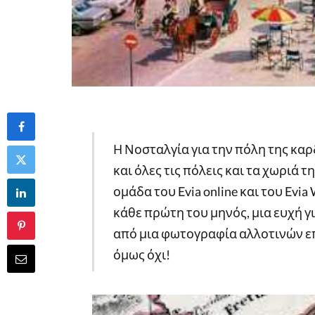
Η Νοσταλγία για την πόλη της καρ
και όλες τις πόλεις και τα χωριά 
ομάδα του Evia online και του Ev
κάθε πρώτη του μηνός, μια ευχή 
από μια φωτογραφία αλλοτινών ε
όμως όχι!