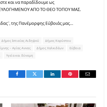
αστε και να παραδίδουμε ως
υ ΕΥΛΟΓΗΜΕΝΟΥ ΑΠΟ ΤΟ ΘΕΟ ΤΟΠΟΥ ΜΑΣ.
άδας¨, της Πανέμορφης Εύβοιάς μας…
Δήμος Ιστιαίας Αιδηψού
Δήμος Καρύστου
ίμνης – Αγίας Αννας
Δήμος Χαλκιδέων
Εύβοια
ά
Υγεία και δύναμη
Facebook
Twitter
LinkedIn
Pinterest
Email