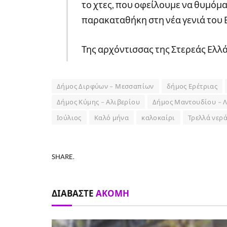
το χτες, που οφείλουμε να θυμόμ
παρακαταθήκη στη νέα γενιά το
Της αρχόντισσας της Στερεάς Ελλ
Δήμος Διρφύων – Μεσσαπίων
δήμος Ερέτριας
Δήμος Κύμης – Αλιβερίου
Δήμος Μαντουδίου – Λ
Ιούλιος
Καλό μήνα
καλοκαίρι
Τρελλά νερ
SHARE.
ΔΙΑΒΆΣΤΕ
ΑΚΌΜΗ