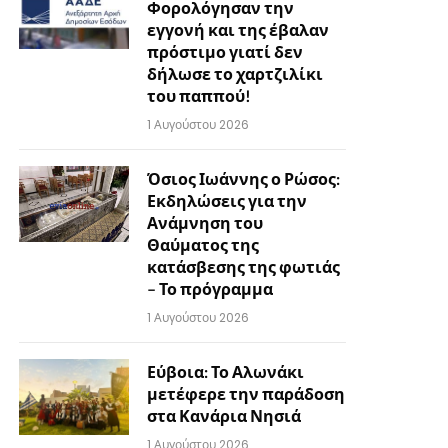
Φορολόγησαν την
εγγονή και της έβαλαν
πρόστιμο γιατί δεν
δήλωσε το χαρτζιλίκι
του παππού!
1 Αυγούστου 2026
Όσιος Ιωάννης ο Ρώσος:
Εκδηλώσεις για την
Ανάμνηση του
Θαύματος της
κατάσβεσης της φωτιάς
– Το πρόγραμμα
1 Αυγούστου 2026
Εύβοια: Το Αλωνάκι
μετέφερε την παράδοση
στα Κανάρια Νησιά
1 Αυγούστου 2026