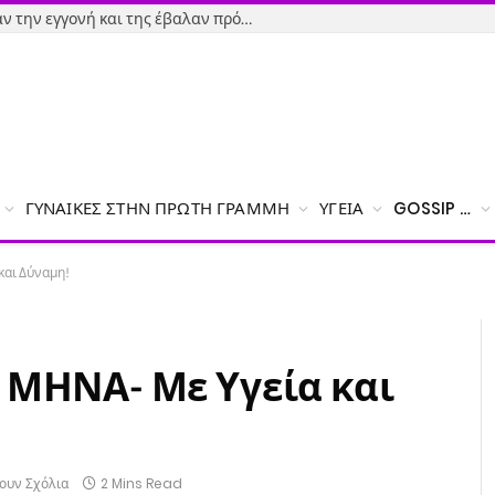
Εύβοια-Απίστευτο: Φορολόγησαν την εγγονή και της έβαλαν πρόστιμο γιατί δεν δήλωσε το χαρτζιλίκι του παππού!
ΓΥΝΑΊΚΕΣ ΣΤΗΝ ΠΡΏΤΗ ΓΡΑΜΜΉ
ΥΓΕΊΑ
GOSSIP …
και Δύναμη!
 ΜΗΝΑ- Με Υγεία και
ουν Σχόλια
2 Mins Read