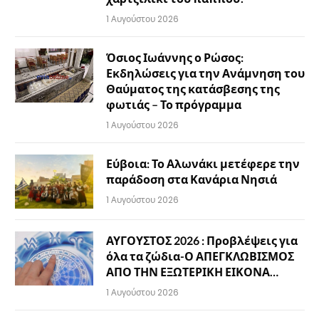
1 Αυγούστου 2026
Όσιος Ιωάννης ο Ρώσος:
Εκδηλώσεις για την Ανάμνηση του
Θαύματος της κατάσβεσης της
φωτιάς – Το πρόγραμμα
1 Αυγούστου 2026
Εύβοια: Το Αλωνάκι μετέφερε την
παράδοση στα Κανάρια Νησιά
1 Αυγούστου 2026
ΑΥΓΟΥΣΤΟΣ 2026 : Προβλέψεις για
όλα τα ζώδια-Ο ΑΠΕΓΚΛΩΒΙΣΜΟΣ
ΑΠΟ ΤΗΝ ΕΞΩΤΕΡΙΚΗ ΕΙΚΟΝΑ…
1 Αυγούστου 2026