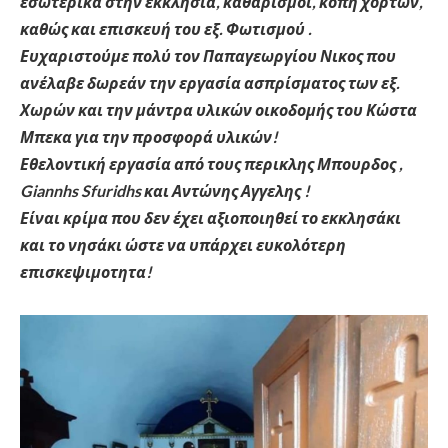
εσωτερικά στην εκκλησία, καθαρισμοί, κοπή χόρτων,
καθώς και επισκευή του εξ. Φωτισμού .
Ευχαριστούμε πολύ τον Παπαγεωργίου Νικος που
ανέλαβε δωρεάν την εργασία ασπρίσματος των εξ.
Χωρών και την μάντρα υλικών οικοδομής του Κώστα
Μπεκα για την προσφορά υλικών!
Εθελοντική εργασία από τους περικλης Μπουρδος ,
Giannhs Sfuridhs και Αντώνης Αγγελης !
Είναι κρίμα που δεν έχει αξιοποιηθεί το εκκλησάκι
και το νησάκι ώστε να υπάρχει ευκολότερη
επισκεψιμοτητα!