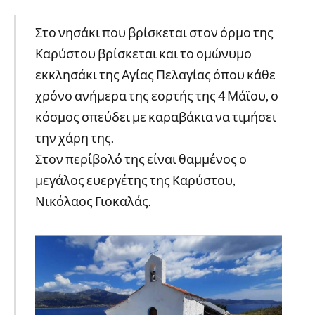
Στο νησάκι που βρίσκεται στον όρμο της
Καρύστου βρίσκεται και το ομώνυμο
εκκλησάκι της Αγίας Πελαγίας όπου κάθε
χρόνο ανήμερα της εορτής της 4 Μάϊου, ο
κόσμος σπεύδει με καραβάκια να τιμήσει
την χάρη της.
Στον περίβολό της είναι θαμμένος ο
μεγάλος ευεργέτης της Καρύστου,
Νικόλαος Γιοκαλάς.