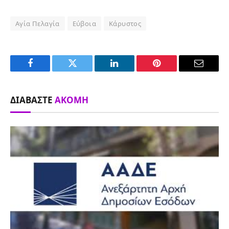
Αγία Πελαγία
Εύβοια
Κάρυστος
Facebook
Twitter
LinkedIn
Pinterest
Email
ΔΙΑΒΆΣΤΕ
ΑΚΌΜΗ