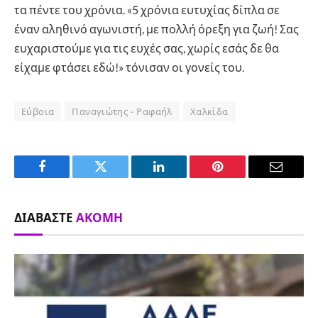
τα πέντε του χρόνια. «5 χρόνια ευτυχίας δίπλα σε
έναν αληθινό αγωνιστή, με πολλή όρεξη για ζωή! Σας
ευχαριστούμε για τις ευχές σας, χωρίς εσάς δε θα
είχαμε φτάσει εδώ!» τόνισαν οι γονείς του.
Εύβοια
Παναγιώτης - Ραφαήλ
Χαλκίδα
Facebook
Twitter
LinkedIn
Pinterest
Email
ΔΙΑΒΆΣΤΕ
ΑΚΌΜΗ