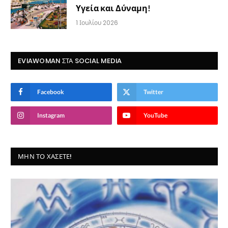
Υγεία και Δύναμη!
1 Ιουλίου 2026
EVIAWOMAN ΣΤΑ SOCIAL MEDIA
Facebook
Twitter
Instagram
YouTube
ΜΗΝ ΤΟ ΧΆΣΕΤΕ!