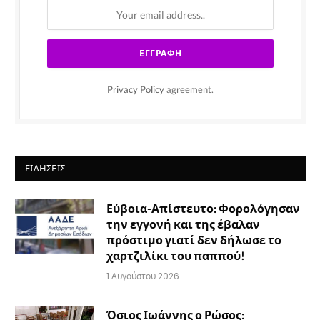
Privacy Policy
agreement.
ΕΙΔΉΣΕΙΣ
Εύβοια-Απίστευτο: Φορολόγησαν
την εγγονή και της έβαλαν
πρόστιμο γιατί δεν δήλωσε το
χαρτζιλίκι του παππού!
1 Αυγούστου 2026
Όσιος Ιωάννης ο Ρώσος: