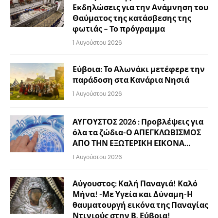
Εκδηλώσεις για την Ανάμνηση του
Θαύματος της κατάσβεσης της
φωτιάς – Το πρόγραμμα
1 Αυγούστου 2026
Εύβοια: Το Αλωνάκι μετέφερε την
παράδοση στα Κανάρια Νησιά
1 Αυγούστου 2026
ΑΥΓΟΥΣΤΟΣ 2026 : Προβλέψεις για
όλα τα ζώδια-Ο ΑΠΕΓΚΛΩΒΙΣΜΟΣ
ΑΠΟ ΤΗΝ ΕΞΩΤΕΡΙΚΗ ΕΙΚΟΝΑ…
1 Αυγούστου 2026
Αύγουστος: Καλή Παναγιά! Καλό
Μήνα! -Με Υγεία και Δύναμη-Η
θαυματουργή εικόνα της Παναγίας
Ντινιούς στην Β. Εύβοια!