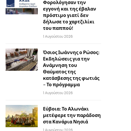
Φορολόγησαν την
εγγονή και της έβαλαν
πρόστιμο γιατί δεν
δήλωσε το χαρτζιλίκι
του παππού!
1 Αυγούστου 2026
Όσιος Ιωάννης ο Ρώσος:
Εκδηλώσεις για την
Ανάμνηση του
Θαύματος της
κατάσβεσης της φωτιάς
– Το πρόγραμμα
1 Αυγούστου 2026
Εύβοια: Το Αλωνάκι
μετέφερε την παράδοση
στα Κανάρια Νησιά
1 Αυγούστου 2026