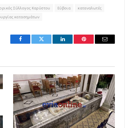
ορικός Σύλλογος Καρύστου
Εύβοια
καταναλωτές
ουργίας κατασημάτων
Facebook
Twitter
LinkedIn
Pinterest
Email