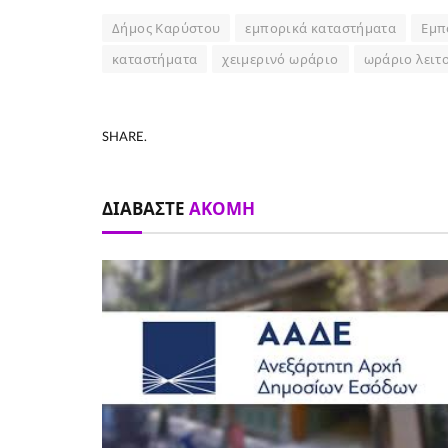
Δήμος Καρύστου
εμπορικά καταστήματα
Εμπ
καταστήματα
χειμερινό ωράριο
ωράριο λειτ
SHARE.
ΔΙΑΒΆΣΤΕ
ΑΚΌΜΗ