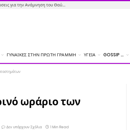
Όσιος Ιωάννης ο Ρώσος: Εκδηλώσεις για την Ανάμνηση του Θαύματος της κατάσβεσης της φωτιάς – Το πρόγραμμα
ΓΥΝΑΊΚΕΣ ΣΤΗΝ ΠΡΏΤΗ ΓΡΑΜΜΉ
ΥΓΕΊΑ
GOSSIP …
καταστημάτων
ρινό ωράριο των
Δεν υπάρχουν Σχόλια
1 Min Read