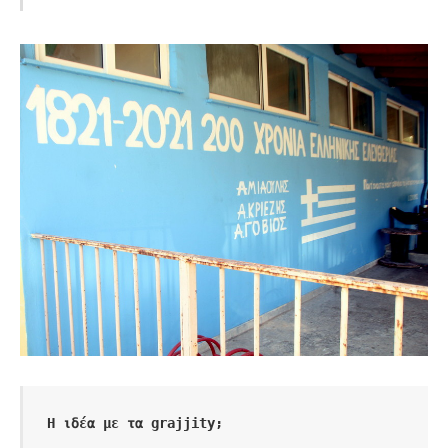
Η ιδέα με τα grajjity;