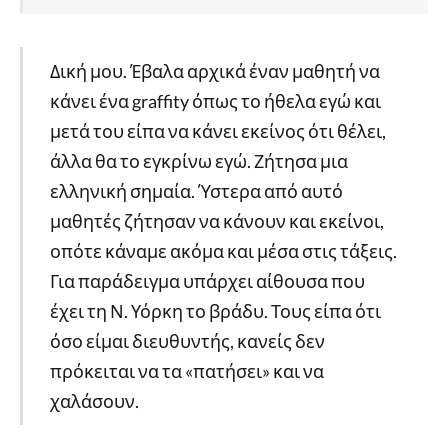
Δική μου. Έβαλα αρχικά έναν μαθητή να
κάνει ένα graffity όπως το ήθελα εγώ και
μετά του είπα να κάνει εκείνος ότι θέλει,
άλλα θα το εγκρίνω εγώ. Ζήτησα μια
ελληνική σημαία. Ύστερα από αυτό
μαθητές ζήτησαν να κάνουν και εκείνοι,
οπότε κάναμε ακόμα και μέσα στις τάξεις.
Για παράδειγμα υπάρχει αίθουσα που
έχει τη Ν. Υόρκη το βράδυ. Τους είπα ότι
όσο είμαι διευθυντής, κανείς δεν
πρόκειται να τα «πατήσει» και να
χαλάσουν.