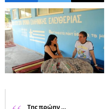
Της πρώην …