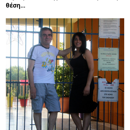
θέση…