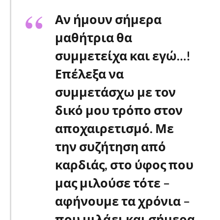
Αν ήμουν σήμερα
μαθήτρια θα
συμμετείχα και εγώ…!
Επέλεξα να
συμμετάσχω με τον
δικό μου τρόπο στον
αποχαιρετισμό. Με
την συζήτηση από
καρδιάς, στο ύφος που
μας μιλούσε τότε –
αφήνουμε τα χρόνια –
που μιλάει και σήμερα