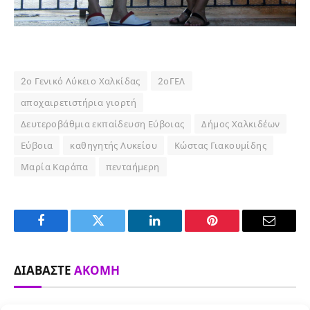
2ο Γενικό Λύκειο Χαλκίδας
2οΓΕΛ
αποχαιρετιστήρια γιορτή
Δευτεροβάθμια εκπαίδευση Εύβοιας
Δήμος Χαλκιδέων
Εύβοια
καθηγητής Λυκείου
Κώστας Γιακουμίδης
Μαρία Καράπα
πενταήμερη
Facebook
Twitter
LinkedIn
Pinterest
Email
ΔΙΑΒΆΣΤΕ
ΑΚΌΜΗ