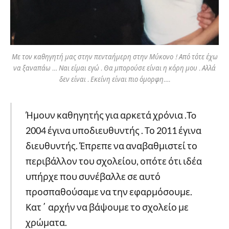
Με τον καθηγητή μας στην πενταήμερη στην Μύκονο ! Από τότε έχω
να ξαναπάω … Ναι είμαι εγώ . Θα μπορούσε είναι η κόρη μου . Αλλά
δεν είναι . Εκείνη είναι πιο όμορφη….
Ήμουν καθηγητής για αρκετά χρόνια .To
2004 έγινα υποδιευθυντής . Το 2011 έγινα
διευθυντής. Έπρεπε να αναβαθμιστεί το
περιβάλλον του σχολείου, οπότε ότι ιδέα
υπήρχε που συνέβαλλε σε αυτό
προσπαθούσαμε να την εφαρμόσουμε.
Κατ΄ αρχήν να βάψουμε το σχολείο με
χρώματα.