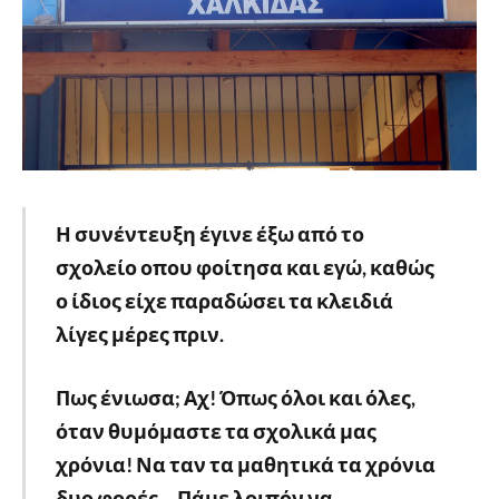
Η συνέντευξη έγινε έξω από το
σχολείο οπου φοίτησα και εγώ, καθώς
ο ίδιος είχε παραδώσει τα κλειδιά
λίγες μέρες πριν.
Πως ένιωσα; Αχ! Όπως όλοι και όλες,
όταν θυμόμαστε τα σχολικά μας
χρόνια! Να ταν τα μαθητικά τα χρόνια
δυο φορές… Πάμε λοιπόν να