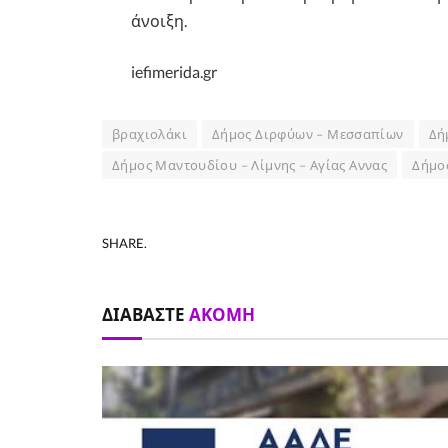
άνοιξη.
iefimerida.gr
βραχιολάκι
Δήμος Διρφύων – Μεσσαπίων
Δή
Δήμος Μαντουδίου – Λίμνης – Αγίας Αννας
Δήμο
SHARE.
ΔΙΑΒΆΣΤΕ
ΑΚΌΜΗ