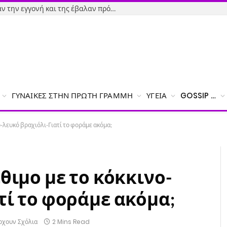
Εύβοια-Απίστευτο: Φορολόγησαν την εγγονή και της έβαλαν πρόστιμο γιατί δεν δήλωσε το χαρτζιλίκι του παππού!
ΓΥΝΑΊΚΕΣ ΣΤΗΝ ΠΡΏΤΗ ΓΡΑΜΜΉ
ΥΓΕΊΑ
GOSSIP …
ο-λευκό βραχιόλι-Γιατί το φοράμε ακόμα;
θιμο με το κόκκινο-
τί το φοράμε ακόμα;
ρχουν Σχόλια
2 Mins Read