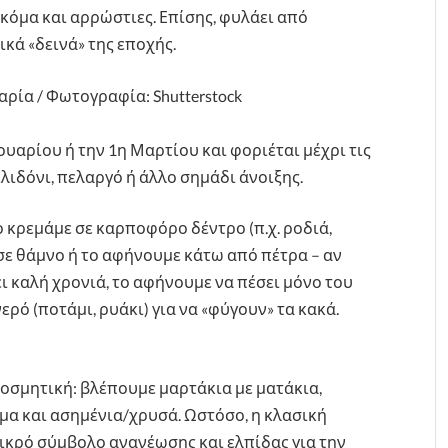
ακόμα και αρρώστιες. Επίσης, φυλάει από
ικά «δεινά» της εποχής.
ρία / Φωτογραφία: Shutterstock
υαρίου ή την 1η Μαρτίου και φοριέται μέχρι τις
λιδόνι, πελαργό ή άλλο σημάδι άνοιξης.
 κρεμάμε σε καρποφόρο δέντρο (π.χ. ροδιά,
 σε θάμνο ή το αφήνουμε κάτω από πέτρα – αν
ει καλή χρονιά, το αφήνουμε να πέσει μόνο του
ερό (ποτάμι, ρυάκι) για να «φύγουν» τα κακά.
οσμητική: βλέπουμε μαρτάκια με ματάκια,
όμα και ασημένια/χρυσά. Ωστόσο, η κλασική
ικρό σύμβολο ανανέωσης και ελπίδας για την