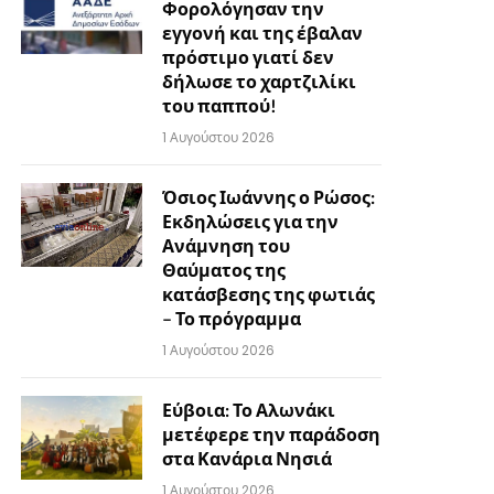
Φορολόγησαν την
εγγονή και της έβαλαν
πρόστιμο γιατί δεν
δήλωσε το χαρτζιλίκι
του παππού!
1 Αυγούστου 2026
Όσιος Ιωάννης ο Ρώσος:
Εκδηλώσεις για την
Ανάμνηση του
Θαύματος της
κατάσβεσης της φωτιάς
– Το πρόγραμμα
1 Αυγούστου 2026
Εύβοια: Το Αλωνάκι
μετέφερε την παράδοση
στα Κανάρια Νησιά
1 Αυγούστου 2026