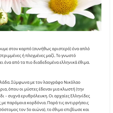
νουμε στον καρπό (συνήθως αριστερό) ένα απλό
στριμμένες ή πλεγμένες μαζί. Το γνωστό
ι ένα από τα πιο διαδεδομένα ελληνικά έθιμα.
 Ελλάδα. Σύμφωνα με τον λαογράφο Νικόλαο
ρια, όπου οι μύστες έδεναν μια κλωστή (την
πόδι – συχνά ερυθρόλευκη. Οι αρχαίες Ελληνίδες
ς με παρόμοια κορδόνια. Παρά τις αντιρρήσεις
σόστομος τον 5ο αιώνα), το έθιμο επιβίωσε και