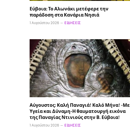
Εύβοια: Το Αλωνάκι μετέφερε την
παράδοση στα Κανάρια Νησιά
1 Αυγούστου 2026
ΕΙΔΉΣΕΙΣ
Αύγουστος: Καλή Παναγιά! Καλό Μήνα! -Με
Υγεία και Δύναμη-Η θαυματουργή εικόνα
της Παναγίας Ντινιούς στην Β. Εύβοια!
1 Αυγούστου 2026
ΕΙΔΉΣΕΙΣ