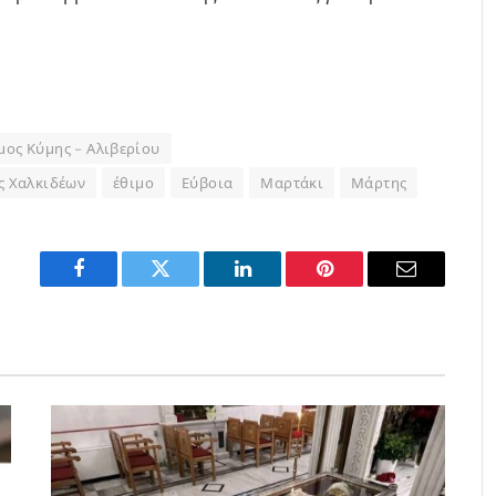
μος Κύμης – Αλιβερίου
ς Χαλκιδέων
έθιμο
Εύβοια
Μαρτάκι
Μάρτης
Facebook
Twitter
LinkedIn
Pinterest
Email