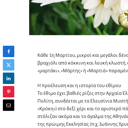
Κάθε 1η Μαρτίου, μικροί και μεγάλοι δέ
βραχιόλι από κόκκινη και λευκή κλωστή, 
«μαρτάκι», «Μάρτης» ή «Μαρτιά» παραμένε
Η προέλευση και η ιστορία του εθίμου
Το έθιμο έχει βαθιές ρίζες στην Αρχαία
Πολίτη, συνδέεται με τα Ελευσίνια Μυστή
«Κρόκη») στο δεξί χέρι και το αριστερό 
στόλιζαν ακόμα και το άγαλμα της Αθηνά
της πρώιμης Εκκλησίας (π.χ. Ιωάννης Χρυ