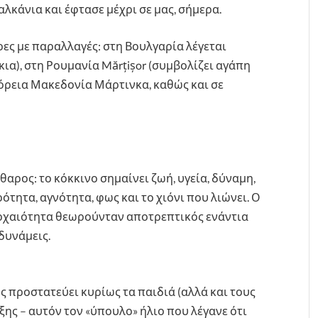
λκάνια και έφτασε μέχρι σε μας, σήμερα.
ρες με παραλλαγές: στη Βουλγαρία λέγεται
ια), στη Ρουμανία Mărțișor (συμβολίζει αγάπη
 Βόρεια Μακεδονία Μάρτινκα, καθώς και σε
αρος: το κόκκινο σημαίνει ζωή, υγεία, δύναμη,
ότητα, αγνότητα, φως και το χιόνι που λιώνει. Ο
ρχαιότητα θεωρούνταν αποτρεπτικός ενάντια
 δυνάμεις.
 προστατεύει κυρίως τα παιδιά (αλλά και τους
ξης – αυτόν τον «ύπουλο» ήλιο που λέγανε ότι