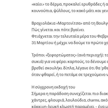
«καίει» το δέρμα, προκαλεί ερυθράδες ή 
κουνούπια, ψύλλους, το κακό μάτι και γεν
Βραχιολάκια «Μαρτενίτσα» από τη Βουλγα
Πώς γίνεται και πότε βγαίνει
Φτιάχνεται την τελευταία μέρα του Φεβρο
31 Μαρτίου ή μέχρι να δούμε το πρώτο χε
Τρόποι «ξεφορτώματος» (ανά περιοχή): το
συκιά) για να φέρει καρπούς, το δένουμε
βρεθεί σκουλήκι δίπλα, λέγανε ότι θα ‘ρθ
όταν φθαρεί, ή το πετάμε σε τρεχούμενο ν
Η σύγχρονη εκδοχή του
Σήμερα η παράδοση συνεχίζεται πιο διακ
χάντρες, φλουριά, λουλούδια, charms, ακ
κόκκινη-λευκή κλωστή παραμένει – ένα μ