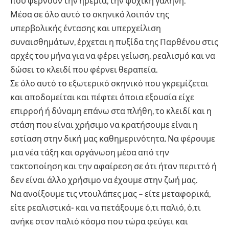
που φέρνουν την ηρεμία, την ψυχική γαλήνη.
Μέσα σε όλο αυτό το σκηνικό λοιπόν της
υπερβολικής έντασης και υπερχείλιση
συναισθημάτων, έρχεται η πυξίδα της Παρθένου στις
αρχές του μήνα για να φέρει γείωση, ρεαλισμό και να
δώσει το κλειδί που φέρνει θεραπεία.
Σε όλο αυτό το εξωτερικό σκηνικό που γκρεμίζεται
και αποδομείται και πέφτει όποια εξουσία είχε
επιρροή ή δύναμη επάνω στα πλήθη, το κλειδί και η
στάση που είναι χρήσιμο να κρατήσουμε είναι η
εστίαση στην δική μας καθημερινότητα. Να φέρουμε
μια νέα τάξη και οργάνωση μέσα από την
τακτοποίηση και την αφαίρεση σε ότι ήταν περιττό ή
δεν είναι άλλο χρήσιμο να έχουμε στην ζωή μας.
Να ανοίξουμε τις ντουλάπες μας – είτε μεταφορικά,
είτε ρεαλιστικά- και να πετάξουμε ό,τι παλιό, ό,τι
ανήκε στον παλιό κόσμο που τώρα φεύγει και