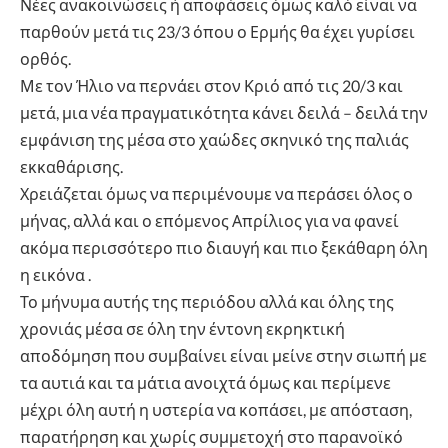
Νέες ανακοινώσεις ή αποφάσεις όμως καλό είναι να
παρθούν μετά τις 23/3 όπου ο Ερμής θα έχει γυρίσει
ορθός.
Με τον Ήλιο να περνάει στον Κριό από τις 20/3 και
μετά, μια νέα πραγματικότητα κάνει δειλά – δειλά την
εμφάνιση της μέσα στο χαώδες σκηνικό της παλιάς
εκκαθάρισης.
Χρειάζεται όμως να περιμένουμε να περάσει όλος ο
μήνας, αλλά και ο επόμενος Απρίλιος για να φανεί
ακόμα περισσότερο πιο διαυγή και πιο ξεκάθαρη όλη
η εικόνα .
Το μήνυμα αυτής της περιόδου αλλά και όλης της
χρονιάς μέσα σε όλη την έντονη εκρηκτική
αποδόμηση που συμβαίνει είναι μείνε στην σιωπή με
τα αυτιά και τα μάτια ανοιχτά όμως και περίμενε
μέχρι όλη αυτή η υστερία να κοπάσει, με απόσταση,
παρατήρηση και χωρίς συμμετοχή στο παρανοϊκό