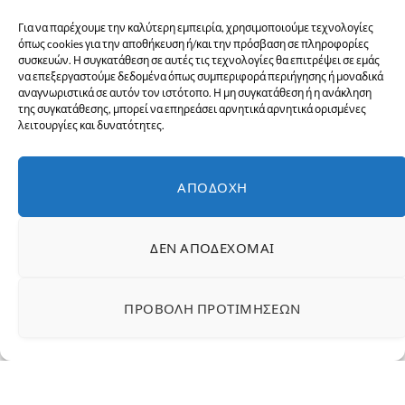
Για να παρέχουμε την καλύτερη εμπειρία, χρησιμοποιούμε τεχνολογίες
όπως cookies για την αποθήκευση ή/και την πρόσβαση σε πληροφορίες
συσκευών. Η συγκατάθεση σε αυτές τις τεχνολογίες θα επιτρέψει σε εμάς
να επεξεργαστούμε δεδομένα όπως συμπεριφορά περιήγησης ή μοναδικά
αναγνωριστικά σε αυτόν τον ιστότοπο. Η μη συγκατάθεση ή η ανάκληση
Αναλυτ
ικά οι
της συγκατάθεσης, μπορεί να επηρεάσει αρνητικά αρνητικά ορισμένες
λειτουργίες και δυνατότητες.
προβλέψεις για το evia
online από την:
ΑΠΟΔΟΧΉ
ΜΑΡΙΝΑ ΑΛΕΞΙΑΔΟΥ–
Αναλύτρια
ΔΕΝ ΑΠΟΔΈΧΟΜΑΙ
αστροψυχολογία
ς
ΠΡΟΒΟΛΉ ΠΡΟΤΙΜΉΣΕΩΝ