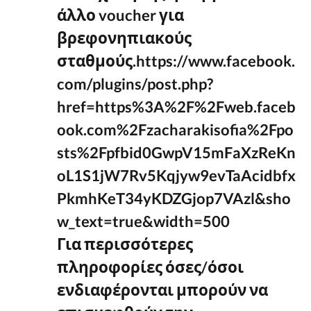
άλλο voucher για
βρεφονηπιακούς
σταθμούς.https://www.facebook.
com/plugins/post.php?
href=https%3A%2F%2Fweb.faceb
ook.com%2Fzacharakisofia%2Fpo
sts%2Fpfbid0GwpV15mFaXzReKn
oL1S1jW7Rv5Kqjyw9evTaAcidbfx
PkmhKeT34yKDZGjop7VAzl&sho
w_text=true&width=500
Για περισσότερες
πληροφορίες όσες/όσοι
ενδιαφέρονται μπορούν να