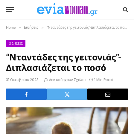
Home
»
Ειδήσεις
»
“Νταντάδες της γειτονιάς”-Διπλασιάζεται το ποσό
ΕΙΔΉΣΕΙΣ
“Νταντάδες της γειτονιάς”-
Διπλασιάζεται το ποσό
31 Οκτωβρίου 2023
Δεν υπάρχουν Σχόλια
1 Min Read