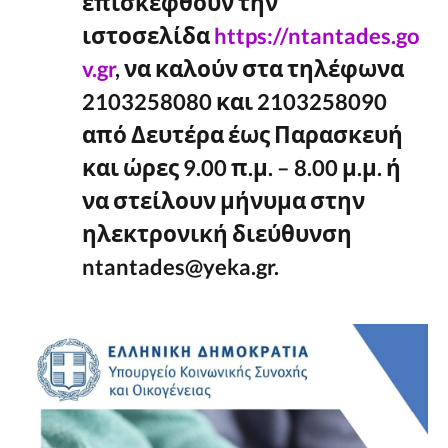
επισκεφθούν την
ιστοσελίδα
https://ntantades.go
v.gr
, να καλούν στα τηλέφωνα
2103258080 και 2103258090
από Δευτέρα έως Παρασκευή
και ώρες 9.00 π.μ. – 8.00 μ.μ. ή
να στείλουν μήνυμα στην
ηλεκτρονική διεύθυνση
ntantades@yeka.gr.