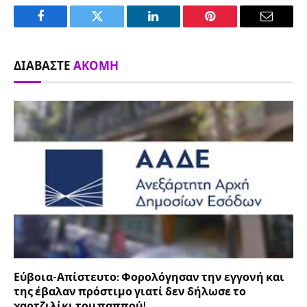
Facebook
Twitter
LinkedIn
Pinterest
Email
ΔΙΑΒΆΣΤΕ
ΑΚΌΜΗ
Εύβοια-Απίστευτο: Φορολόγησαν την εγγονή και
της έβαλαν πρόστιμο γιατί δεν δήλωσε το
χαρτζιλίκι του παππού!