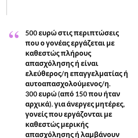
500 ευρώ στις περιπτώσεις
που ο γονέας εργάζεται με
καθεστώς πλήρους
απασχόλησης ή είναι
ελεύθερος/η επαγγελματίας ή
αυτοαπασχολούμενος/η.
300 ευρώ (από 150 που ήταν
αρχικά). για άνεργες μητέρες,
γονείς που εργάζονται με
καθεστώς μερικής
απασχόλησης ή λαμβάνουν