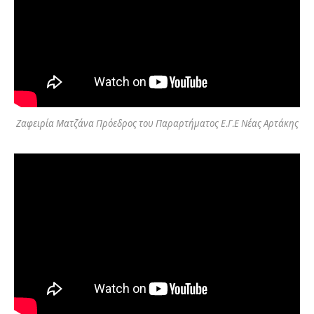
Ζαφειρία Ματζάνα Πρόεδρος του Παραρτήματος Ε.Γ.Ε Νέας Αρτάκης