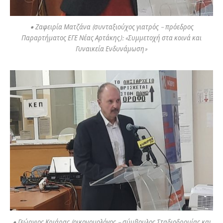
• Ζαφειρία Ματζάνα (συνταξιούχος γιατρός – πρόεδρος
Παραρτήματος ΕΓΕ Νέας Αρτάκης): «Συμμετοχή στα κοινά και
Γυναικεία Ενδυνάμωση»
• Γεώργιος Κριάρας (οικονομολόγος – σύμβουλος Σταδιοδρομίας και