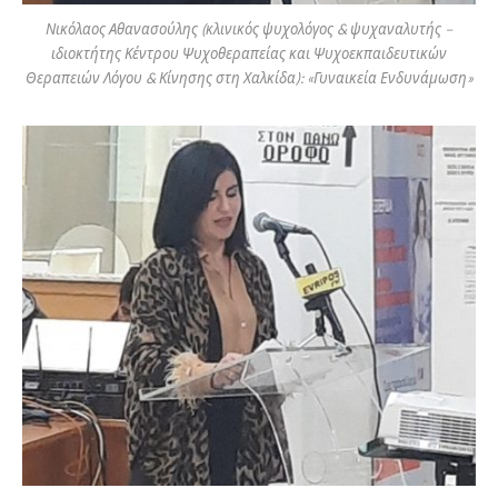
Νικόλαος Αθανασούλης (κλινικός ψυχολόγος & ψυχαναλυτής –
ιδιοκτήτης Κέντρου Ψυχοθεραπείας και Ψυχοεκπαιδευτικών
Θεραπειών Λόγου & Κίνησης στη Χαλκίδα): «Γυναικεία Ενδυνάμωση»