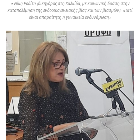
• Νίκη Ροδίτη (δικηγόρος στη Χαλκίδα, με κοινωνική δράση στην
καταπολέμηση της ενδοοικογενειακής βίας και των βιασμών): «Γιατί
είναι απαραίτητη η γυναικεία ενδυνάμωση»