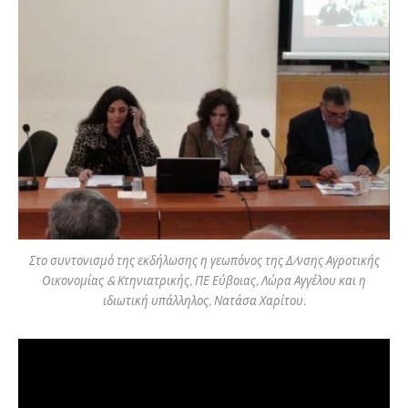
Στο συντονισμό της εκδήλωσης η γεωπόνος της Δ/νσης Αγροτικής
Οικονομίας & Κτηνιατρικής, ΠΕ Εύβοιας, Λώρα Αγγέλου και η
ιδιωτική υπάλληλος, Νατάσα Χαρίτου.