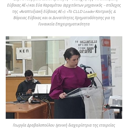
Εύβοιας ΑΕ») και Εύα Καραμέτου (αρχιτέκτων μηχανικός – στέλεχος
της «Αναπτυξιακή Εύβοιας ΑΕ»): «Το CLLD Leader Κεντρικής &
Βόρειας Εύβοιας και οι Δυνατότητες Χρηματοδότησης για τη
Γυναικεία Επιχειρηματικότητα
Γεωργία Δραβαλοπούλου (γενική διαχειρίστρια της εταιρείας