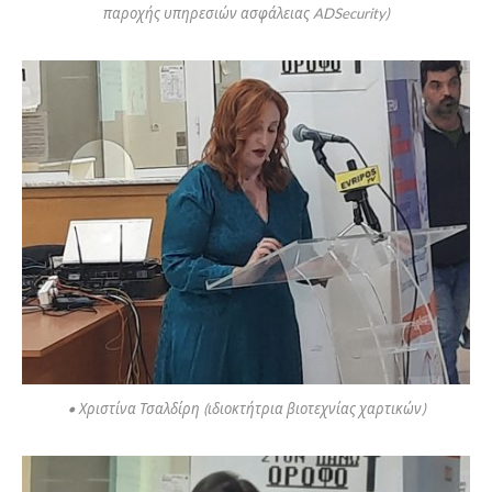
παροχής υπηρεσιών ασφάλειας ADSecurity)
• Χριστίνα Τσαλδίρη (ιδιοκτήτρια βιοτεχνίας χαρτικών)