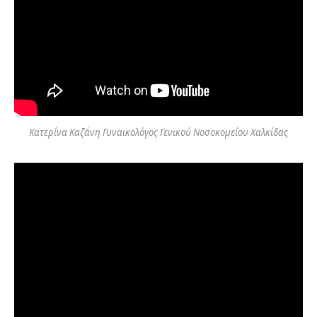
Κατερίνα Καζάνη Γυναικολόγος Γενικού Νοσοκομείου Χαλκίδας