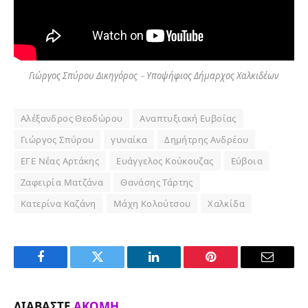
Γιώργος Σπύρου Δικηγόρος – Υποψήφιος Δήμαρχος Χαλκιδέων
Αλέξανδρος Θεοδώρου
Αναπτυξιακή Ευβοίας
Γιώργος Σπύρου
γυναίκα
Δημήτρης Ανδρέου
ΕΓΕ Νέας Αρτάκης
Ευάγγελος Κούκουζας
Εύβοια
Ζαφειρία Ματζάνα
Θανάσης Τάρτης
Κατερίνα Καζάνη
Μάχη Κολούτσου
Χαλκίδα
Facebook
Twitter
LinkedIn
Pinterest
Email
ΔΙΑΒΆΣΤΕ
ΑΚΌΜΗ