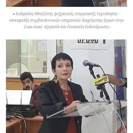
• Ευάγγελος Μπαζώτης (μηχανικός ενεργειακής τεχνολογίας –
επικεφαλής συμβουλευτικών υπηρεσιών διαχείρισης έργων στην
Code.Hub): «Εργασία και Γυναικεία Ενδυνάμωση»