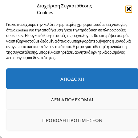
Διαχείριση Συγκατάθεσης
Cookies
Για να παρέχουμε την καλύτερη εμπειρία, χρησιμοποιούμε τεχνολογίες
όπως cookies για την αποθήκευση ή/και την πρόσβαση σε πληροφορίες
συσκευών. Η συγκατάθεση σε αυτές τις τεχνολογίες θα επιτρέψει σε εμάς
να επεξεργαστούμε δεδομένα όπως συμπεριφορά περιήγησης ή μοναδικά
αναγνωριστικά σε αυτόν τον ιστότοπο. Η μη συγκατάθεση ή η ανάκληση
της συγκατάθεσης, μπορεί να επηρεάσει αρνητικά αρνητικά ορισμένες
Κάντε εγγραφή στο
λειτουργίες και δυνατότητες.
newsletter
ΑΠΟΔΟΧΉ
Εγγραφείτε στο newsletter μας για να
λαμβάνετε όλα τα τελευταία νέα, καθώς και
προσφορές στην Εύβοια!
ΔΕΝ ΑΠΟΔΈΧΟΜΑΙ
ΠΡΟΒΟΛΉ ΠΡΟΤΙΜΉΣΕΩΝ