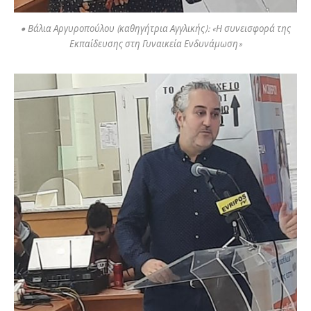
• Βάλια Αργυροπούλου (καθηγήτρια Αγγλικής): «Η συνεισφορά της
Εκπαίδευσης στη Γυναικεία Ενδυνάμωση»