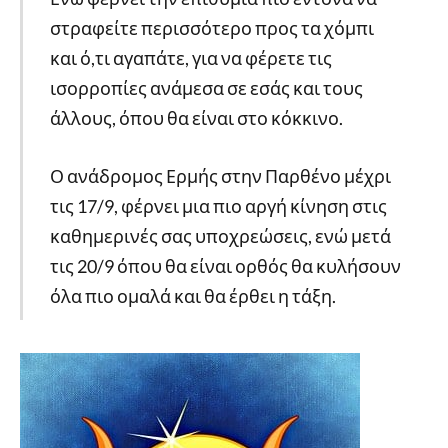
στραφείτε περισσότερο προς τα χόμπι
και ό,τι αγαπάτε, για να φέρετε τις
ισορροπίες ανάμεσα σε εσάς και τους
άλλους, όπου θα είναι στο κόκκινο.
Ο ανάδρομος Ερμής στην Παρθένο μέχρι
τις 17/9, φέρνει μια πιο αργή κίνηση στις
καθημερινές σας υποχρεώσεις, ενώ μετά
τις 20/9 όπου θα είναι ορθός θα κυλήσουν
όλα πιο ομαλά και θα έρθει η τάξη.