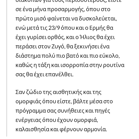
σε ένα μήνα προσαρμογής, όπου στο
πρώτο μισό φαίνεται να δυσκολεύεται,
ενώ μετά τις 23/9 όπου και ο Ερμής θα
έχει γυρίσει ορθός, και ο Ήλιος θα έχει
περάσει στον Ζυγό, θα ξεκινήσει ένα
διάστημα πολύ πιο βατό και πιο εύκολο,
καθώς η τάξη και ισορροπία στην ρουτίνα
σας θα έχει επανέλθει.
Σαν ζώδιο της αισθητικής και της
ομορφιάς όπου είστε, βάλτε μέσα στο
πρόγραμμα σας συνήθειες και πηγές
ενέργειας όπου έχουν ομορφιά,
καλαισθησία και φέρνουν αρμονία.