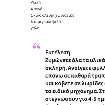
Υλικά
4 αυγά
1 κιλό αλεύρι χωριάτικο
¼ σιμιγδάλι ψιλό
γάλα
Εκτέλεση
Ζυμώνετε όλα τα υλικά 
σκληρή. Ανοίγετε φύλλ
επάνω σε καθαρά τραπ
και κόβετε σε λωρίδες 
το ειδικό μηχάνημα. Σ
στεγνώσουν για 4-5 ημ