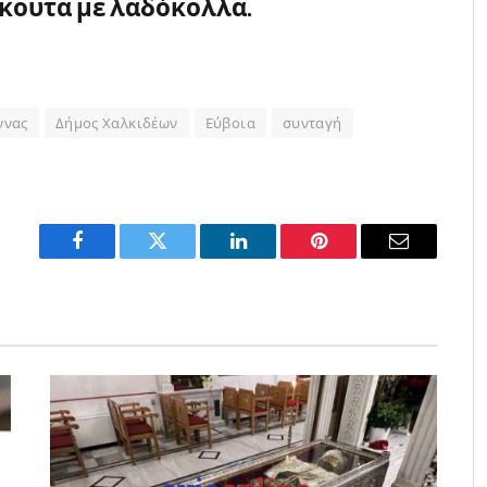
κουτα με λαδόκολλα.
ννας
Δήμος Χαλκιδέων
Εύβοια
συνταγή
Facebook
Twitter
LinkedIn
Pinterest
Email