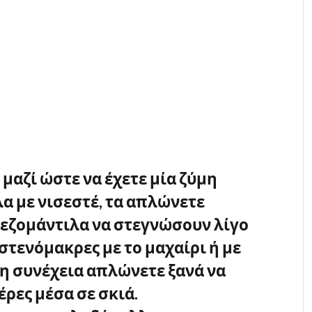
μαζί ώστε να έχετε μία ζύμη
α με νισεστέ, τα απλώνετε
εζομάντιλα να στεγνώσουν λίγο
στενόμακρες με το μαχαίρι ή με
τη συνέχεια απλώνετε ξανά να
έρες μέσα σε σκιά.