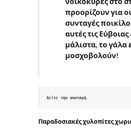
νοικοκυρές στο σπ
προορίζουν για ο
συνταγές ποικίλ
αυτές τις Εύβοιας
μάλιστα, το γάλα 
μοσχοβολούν!
Δείτε την συνταγή
Παραδοσιακές χυλοπίτες χωρι