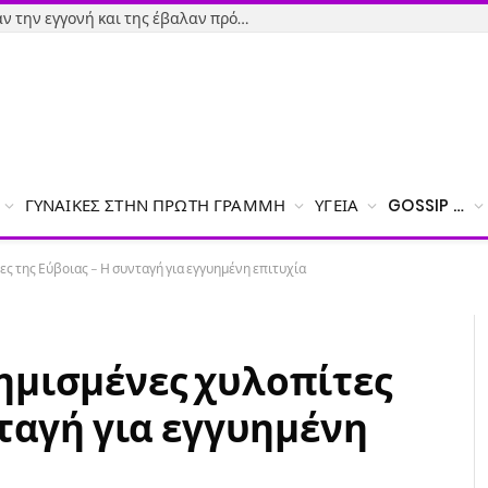
Εύβοια-Απίστευτο: Φορολόγησαν την εγγονή και της έβαλαν πρόστιμο γιατί δεν δήλωσε το χαρτζιλίκι του παππού!
ΓΥΝΑΊΚΕΣ ΣΤΗΝ ΠΡΏΤΗ ΓΡΑΜΜΉ
ΥΓΕΊΑ
GOSSIP …
ς της Εύβοιας – Η συνταγή για εγγυημένη επιτυχία
ημισμένες χυλοπίτες
νταγή για εγγυημένη