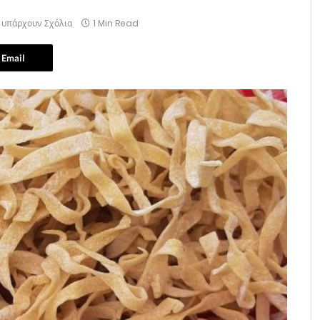
 υπάρχουν Σχόλια
1 Min Read
Email