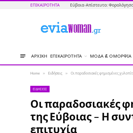
ΕΠΙΚΑΙΡΌΤΗΤΑ
ΑΡΧΙΚΉ
ΕΠΙΚΑΙΡΌΤΗΤΑ
ΜΌΔΑ & ΟΜΟΡΦΙΆ
Home
»
Ειδήσεις
»
Οι παραδοσιακές φημισμένες χυλοπίτε
ΕΙΔΉΣΕΙΣ
Οι παραδοσιακές φ
της Εύβοιας – Η συ
επιτυχία