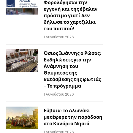
Φορολόγησαν την
εγγονή και της έβαλαν
πρόστιμο γιατί δεν
δήλωσε το χαρτζιλίκι
του παππού!
1 Αυγούστου 2026
Όσιος Ιωάννης ο Ρώσος:
Εκδηλώσεις για την
Ανάμνηση του
Θαύματος της
κατάσβεσης της φωτιάς
– Το πρόγραμμα
1 Αυγούστου 2026
Εύβοια: Το Αλωνάκι
μετέφερε την παράδοση
στα Κανάρια Νησιά
1 Αυγούστου 2026