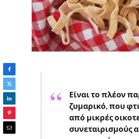
Είναι το πλέον π
ζυμαρικό, που φτ
από μικρές οικοτε
συνεταιρισμούς α