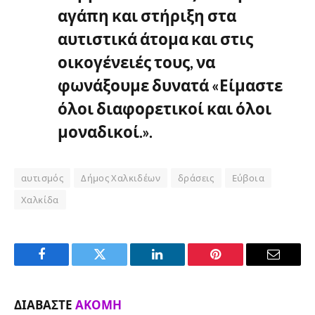
αγάπη και στήριξη στα
αυτιστικά άτομα και στις
οικογένειές τους, να
φωνάξουμε δυνατά «Είμαστε
όλοι διαφορετικοί και όλοι
μοναδικοί.».
αυτισμός
Δήμος Χαλκιδέων
δράσεις
Εύβοια
Χαλκίδα
Facebook
Twitter
LinkedIn
Pinterest
Email
ΔΙΑΒΆΣΤΕ
ΑΚΌΜΗ