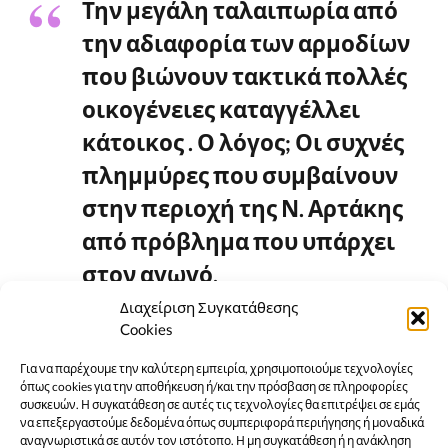
Την
μεγάλη ταλαιπωρία
από
την αδιαφορία των αρμοδίων
που βιώνουν τακτικά
πολλές
οικογένειες καταγγέλλει
κάτοικος . Ο λόγος; Οι συχνές
πλημμύρες που συμβαίνουν
στην περιοχή της Ν. Αρτάκης
από πρόβλημα που υπάρχει
στον αγωγό.
Ο Νικόλαος Γεωργαλάς
Διαχείριση Συγκατάθεσης
Cookies
κοινοποίησε το παρακάτω
βίντεο σε ανάρτησή του, ώστε
Για να παρέχουμε την καλύτερη εμπειρία, χρησιμοποιούμε τεχνολογίες
όπως cookies για την αποθήκευση ή/και την πρόσβαση σε πληροφορίες
να το δουν όπως αναφέρει οι
συσκευών. Η συγκατάθεση σε αυτές τις τεχνολογίες θα επιτρέψει σε εμάς
να επεξεργαστούμε δεδομένα όπως συμπεριφορά περιήγησης ή μοναδικά
αρμόδιοι και να καταλάβουν
αναγνωριστικά σε αυτόν τον ιστότοπο. Η μη συγκατάθεση ή η ανάκληση