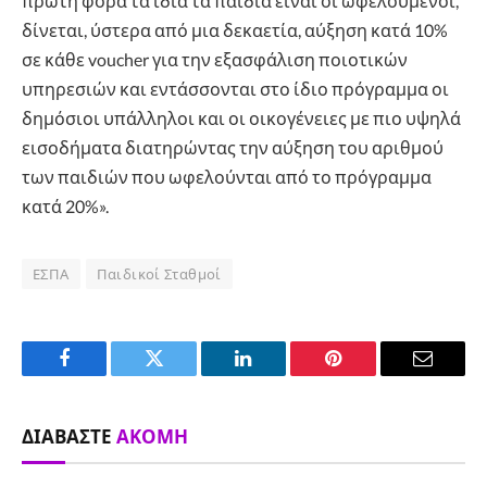
πρώτη φορά τα ίδια τα παιδιά είναι οι ωφελούμενοι,
δίνεται, ύστερα από μια δεκαετία, αύξηση κατά 10%
σε κάθε voucher για την εξασφάλιση ποιοτικών
υπηρεσιών και εντάσσονται στο ίδιο πρόγραμμα οι
δημόσιοι υπάλληλοι και οι οικογένειες με πιο υψηλά
εισοδήματα διατηρώντας την αύξηση του αριθμού
των παιδιών που ωφελούνται από το πρόγραμμα
κατά 20%».
ΕΣΠΑ
Παιδικοί Σταθμοί
Facebook
Twitter
LinkedIn
Pinterest
Email
ΔΙΑΒΆΣΤΕ
ΑΚΌΜΗ