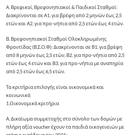
Α. Βρεφικοί, Βρεφονηπιακοί & Παιδικοί Σταθμοί:
Διακρίνονται σε Α1. για βρέφη από 2 μηνών έως 2,5
ετών και Α2. για προ-νήπια από 2,5 ετών έως 4 ετών.
Β. Βρεφονηπιακοί Σταθμοί Ολοκληρωμένης
Φροντίδας (Β.Σ.Ο.Φ): Διακρίνονται σε Β1. για βρέφη
από 8 μηνών έως 2,5 ετών, Β2. για προ-νήπια από 2,5
ετών έως 4 ετών και Β3. για προ-νήπια με αναπηρία
από 2,5 ετών έως 6,5 ετών.
Τα κριτήρια επιλογής είναι οικονομικά και
κοινωνικά
1.Οικονομικά κριτήρια
Α. Δικαίωμα συμμετοχής στο σύνολο των δομών με
πλήρη αξία voucher έχουν τα παιδιά οικογενειών με
ετήσιο εισόδημα του 2021: