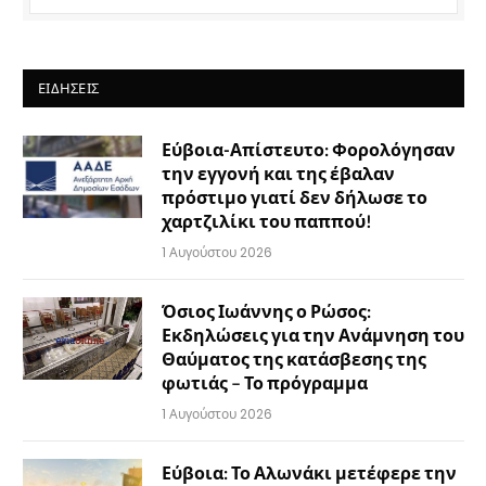
ΕΙΔΉΣΕΙΣ
Εύβοια-Απίστευτο: Φορολόγησαν
την εγγονή και της έβαλαν
πρόστιμο γιατί δεν δήλωσε το
χαρτζιλίκι του παππού!
1 Αυγούστου 2026
Όσιος Ιωάννης ο Ρώσος:
Εκδηλώσεις για την Ανάμνηση του
Θαύματος της κατάσβεσης της
φωτιάς – Το πρόγραμμα
1 Αυγούστου 2026
Εύβοια: Το Αλωνάκι μετέφερε την