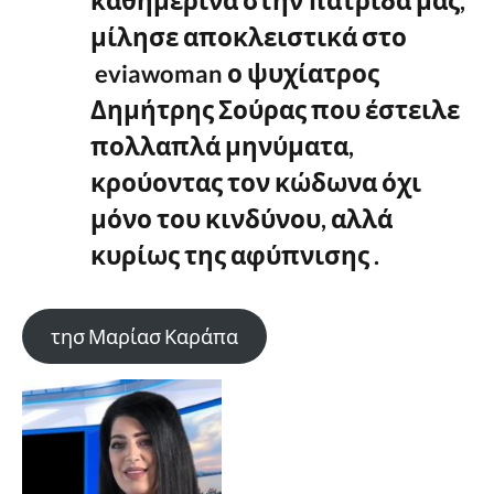
καθημερινά στην πατρίδα μας,
μίλησε αποκλειστικά στο
eviawoman ο ψυχίατρος
Δημήτρης Σούρας που έστειλε
πολλαπλά μηνύματα,
κρούοντας τον κώδωνα όχι
μόνο του κινδύνου, αλλά
κυρίως της αφύπνισης .
τησ Μαρίασ Καράπα