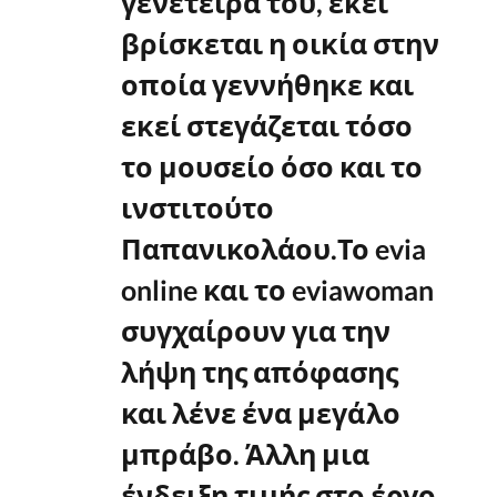
γενέτειρά του, εκεί
βρίσκεται η οικία στην
οποία γεννήθηκε και
εκεί στεγάζεται τόσο
το μουσείο όσο και το
ινστιτούτο
Παπανικολάου.
Το evia
online και το eviawoman
συγχαίρουν για την
λήψη της απόφασης
και λένε ένα μεγάλο
μπράβο. Άλλη μια
ένδειξη τιμής στο έργο