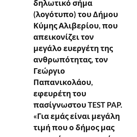
δηλωτικό σήμα
(λογότυπο) του Δήμου
Κύμης Αλιβερίου, που
απεικονίζει τον
μεγάλο ευεργέτη της
ανθρωπότητας, τον
Γεώργιο
Παπανικολάου,
εφευρέτη του
πασίγνωστου TEST PAP.
«Για εμάς είναι μεγάλη
τιμή που ο δήμος μας