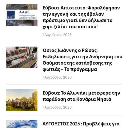
Εύβοια-Απίστευτο: Φορολόγησαν
την εγγονή και της έβαλαν
πρόστιμο γιατί δεν δήλωσε το
χαρτζιλίκι του παππού!
1 Αυγούστου 2026
Όσιος Ιωάννης ο Ρώσος:
Εκδηλώσεις για την Ανάμνηση του
Θαύματος της κατάσβεσης της
φωτιάς – Το πρόγραμμα
1 Αυγούστου 2026
Εύβοια: Το Αλωνάκι μετέφερε την
παράδοση στα Κανάρια Νησιά
1 Αυγούστου 2026
ΑΥΓΟΥΣΤΟΣ 2026 : Προβλέψεις για