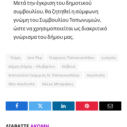
Μετά την έγκριση του δημοτικού
συμβουλίου, θα ζητηθεί η σύμφωνη
γνώμη του Συμβουλίου Τοπωνυμιών,
ώστε να χρησιμοποιείται ως διακριτικό
γνώρισμα του δήμου μας.
΄Κύμη
test Pap
Γεώργιος Παπανικολάου
γιατρός
Δήμος Κύμης – Αλιβερίου
Εύβοια
Ινστιτούτο Γεώργιος Ν. Παπανικολάου
Λογότυπο
Νέο Λογότυπο
Νίκος Μπαράκος
Facebook
Twitter
LinkedIn
Pinterest
Email
ΔΙΑΒΆΣΤΕ
ΑΚΌΜΗ