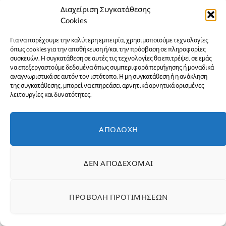
Διαχείριση Συγκατάθεσης
Cookies
Για να παρέχουμε την καλύτερη εμπειρία, χρησιμοποιούμε τεχνολογίες
όπως cookies για την αποθήκευση ή/και την πρόσβαση σε πληροφορίες
συσκευών. Η συγκατάθεση σε αυτές τις τεχνολογίες θα επιτρέψει σε εμάς
να επεξεργαστούμε δεδομένα όπως συμπεριφορά περιήγησης ή μοναδικά
αναγνωριστικά σε αυτόν τον ιστότοπο. Η μη συγκατάθεση ή η ανάκληση
της συγκατάθεσης, μπορεί να επηρεάσει αρνητικά αρνητικά ορισμένες
λειτουργίες και δυνατότητες.
Όσιος Ιωάννης ο Ρώσος: Εκδηλώσεις για την
Ανάμνηση του Θαύματος της κατάσβεσης της
ΑΠΟΔΟΧΉ
φωτιάς – Το πρόγραμμα
1 Αυγούστου 2026
ΕΙΔΉΣΕΙΣ
ΔΕΝ ΑΠΟΔΈΧΟΜΑΙ
ΠΡΟΒΟΛΉ ΠΡΟΤΙΜΉΣΕΩΝ