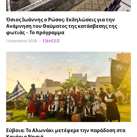
Όσιος Ιωάννης ο Ρώσος: Εκδηλώσεις για την
Ανάμνηση του Θαύματος της κατάσβεσης της
φωτιάς – Το πρόγραμμα
1 Αυγούστου 2026
ΕΙΔΉΣΕΙΣ
Εύβοια: Το Αλωνάκι μετέφερε την παράδοση στα
Κανάρια Νησιά