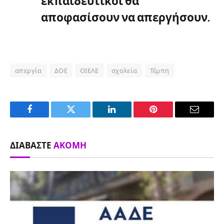
εκπαιδευτικοί θα
αποφασίσουν να απεργήσουν.
απεργία
ΔΟΕ
ΟΙΕΛΕ
σχολεία
Τέμπη
Facebook
Twitter
LinkedIn
Pinterest
Email
ΔΙΑΒΆΣΤΕ
ΑΚΌΜΗ