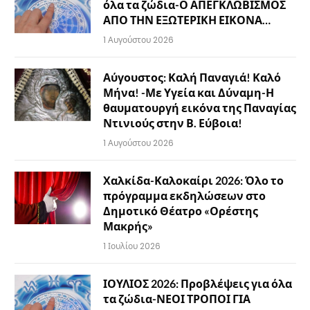
όλα τα ζώδια-Ο ΑΠΕΓΚΛΩΒΙΣΜΟΣ
ΑΠΟ ΤΗΝ ΕΞΩΤΕΡΙΚΗ ΕΙΚΟΝΑ…
1 Αυγούστου 2026
Αύγουστος: Καλή Παναγιά! Καλό
Μήνα! -Με Υγεία και Δύναμη-Η
θαυματουργή εικόνα της Παναγίας
Ντινιούς στην Β. Εύβοια!
1 Αυγούστου 2026
Χαλκίδα-Καλοκαίρι 2026: Όλο το
πρόγραμμα εκδηλώσεων στο
Δημοτικό Θέατρο «Ορέστης
Μακρής»
1 Ιουλίου 2026
ΙΟΥΛΙΟΣ 2026: Προβλέψεις για όλα
τα ζώδια-ΝΕΟΙ ΤΡΟΠΟΙ ΓΙΑ