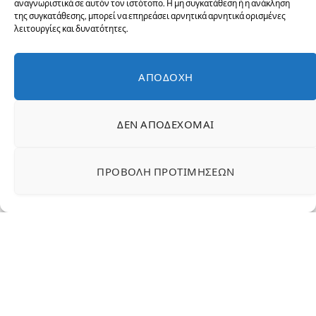
αναγνωριστικά σε αυτόν τον ιστότοπο. Η μη συγκατάθεση ή η ανάκληση
Τα Βυζιά είναι ένα ντοκιμαντέρ που πραγματεύεται το γ
της συγκατάθεσης, μπορεί να επηρεάσει αρνητικά αρνητικά ορισμένες
λειτουργίες και δυνατότητες.
ΑΠΟΔΟΧΉ
ΔΕΝ ΑΠΟΔΈΧΟΜΑΙ
ΠΡΟΒΟΛΉ ΠΡΟΤΙΜΉΣΕΩΝ