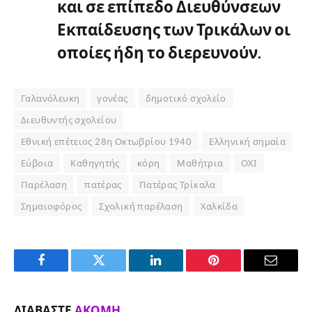
και σε επίπεδο Διευθύνσεων
Εκπαίδευσης των Τρικάλων οι
οποίες ήδη το διερευνούν.
Γαλανόλευκη
γονέας
δημοτικό σχολείο
Διευθυντής σχολείου
Εθνική επέτειος 28η Οκτωβρίου 1940
Ελληνική σημαία
Εύβοια
Καθηγητής
κόρη
Μαθήτρια
ΟΧΙ
Παρέλαση
πατέρας
Πατέρας Τρίκαλα
Σημαιοφόρος
Σχολική παρέλαση
Χαλκίδα
Facebook
Twitter
LinkedIn
Pinterest
Email
ΔΙΑΒΆΣΤΕ
ΑΚΌΜΗ