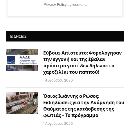
Privacy Policy
agreement.
ΕΙΔΉΣΕΙΣ
Εύβοια-Απίστευτο: Φορολόγησαν
την εγγονή και της έβαλαν
πρόστιμο γιατί δεν δήλωσε το
χαρτζιλίκι του παππού!
1 Αυγούστου 2026
Όσιος Ιωάννης ο Ρώσος:
Εκδηλώσεις για την Ανάμνηση του
Θαύματος της κατάσβεσης της
φωτιάς – Το πρόγραμμα
1 Αυγούστου 2026