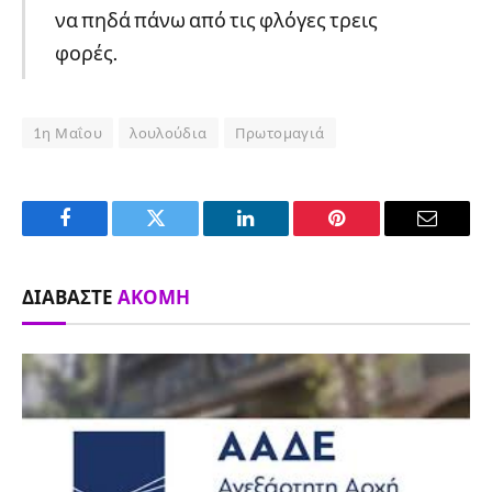
να πηδά πάνω από τις φλόγες τρεις
φορές.
1η Μαΐου
λουλούδια
Πρωτομαγιά
Facebook
Twitter
LinkedIn
Pinterest
Email
ΔΙΑΒΆΣΤΕ
ΑΚΌΜΗ