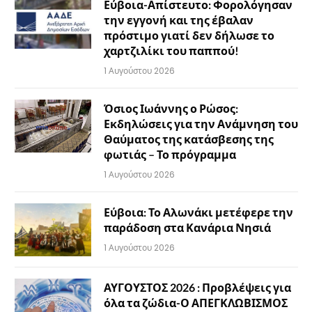
Εύβοια-Απίστευτο: Φορολόγησαν
την εγγονή και της έβαλαν
πρόστιμο γιατί δεν δήλωσε το
χαρτζιλίκι του παππού!
1 Αυγούστου 2026
Όσιος Ιωάννης ο Ρώσος:
Εκδηλώσεις για την Ανάμνηση του
Θαύματος της κατάσβεσης της
φωτιάς – Το πρόγραμμα
1 Αυγούστου 2026
Εύβοια: Το Αλωνάκι μετέφερε την
παράδοση στα Κανάρια Νησιά
1 Αυγούστου 2026
ΑΥΓΟΥΣΤΟΣ 2026 : Προβλέψεις για
όλα τα ζώδια-Ο ΑΠΕΓΚΛΩΒΙΣΜΟΣ