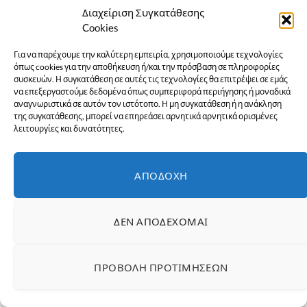
Διαχείριση Συγκατάθεσης
Cookies
Για να παρέχουμε την καλύτερη εμπειρία, χρησιμοποιούμε τεχνολογίες
όπως cookies για την αποθήκευση ή/και την πρόσβαση σε πληροφορίες
συσκευών. Η συγκατάθεση σε αυτές τις τεχνολογίες θα επιτρέψει σε εμάς
να επεξεργαστούμε δεδομένα όπως συμπεριφορά περιήγησης ή μοναδικά
αναγνωριστικά σε αυτόν τον ιστότοπο. Η μη συγκατάθεση ή η ανάκληση
της συγκατάθεσης, μπορεί να επηρεάσει αρνητικά αρνητικά ορισμένες
λειτουργίες και δυνατότητες.
Κάντε εγγραφή στο
newsletter
ΑΠΟΔΟΧΉ
Εγγραφείτε στο newsletter μας για να
λαμβάνετε όλα τα τελευταία νέα, καθώς και
ΔΕΝ ΑΠΟΔΈΧΟΜΑΙ
προσφορές στην Εύβοια!
ΠΡΟΒΟΛΉ ΠΡΟΤΙΜΉΣΕΩΝ