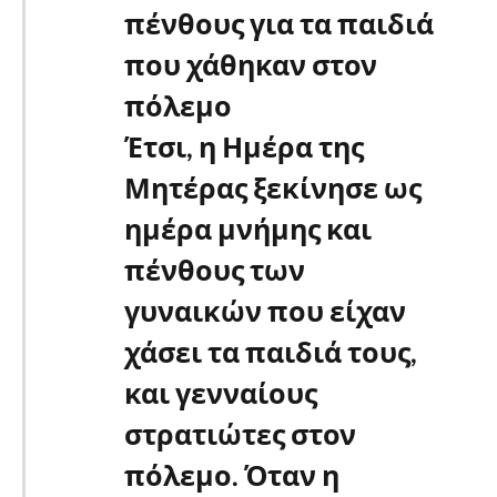
πένθους για τα παιδιά
που χάθηκαν στον
πόλεμο
Έτσι, η Ημέρα της
Μητέρας ξεκίνησε ως
ημέρα μνήμης και
πένθους των
γυναικών που είχαν
χάσει τα παιδιά τους,
και γενναίους
στρατιώτες στον
πόλεμο. Όταν η