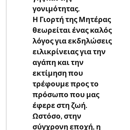
γονιμότητας.
Η Γιορτή της Μητέρας
θεωρείται ένας καλός
λόγος για εκδηλώσεις
ειλικρίνειας για την
αγάπη και την
εκτίμηση που
τρέφουμε προς το
πρόσωπο που μας
έφερε στη ζωή.
Ωστόσο, στην
σύγχρονη εποχή, η