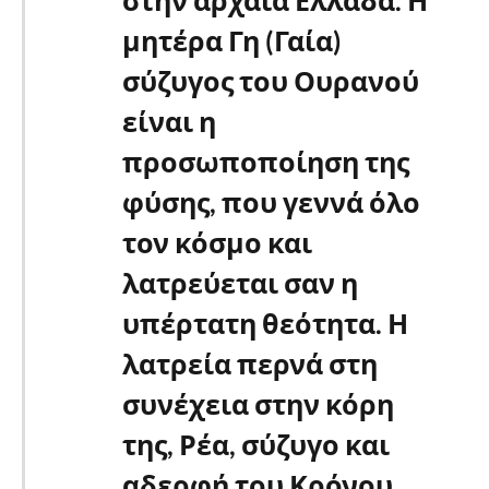
μητέρα Γη (Γαία)
σύζυγος του Ουρανού
είναι η
προσωποποίηση της
φύσης, που γεννά όλο
τον κόσμο και
λατρεύεται σαν η
υπέρτατη θεότητα. Η
λατρεία περνά στη
συνέχεια στην κόρη
της, Ρέα, σύζυγο και
αδερφή του Κρόνου.