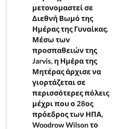
μετονομαστεί σε
Διεθνή Βωμό της
Ημέρας της Γυναίκας.
Μέσω των
προσπαθειών της
Jarvis, η Ημέρα της
Μητέρας άρχισε να
γιορτάζεται σε
περισσότερες πόλεις
μέχρι που ο 28ος
πρόεδρος των ΗΠΑ,
Woodrow Wilson το