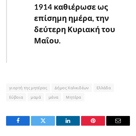
1914 καθιέρωσε ως
επίσημη ημέρα, την
δεύτερη Κυριακή του
Μαΐου.
γιορτή της μητέρας
Δήμος Χαλκιδέων
Ελλάδα
Εύβοια
μαμά
μάνα
Μητέρα
Facebook
Twitter
LinkedIn
Pinterest
Email