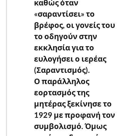
καθώς όταν
«σαραντίσει» το
βρέφος, οι γονείς του
το οδηγούν στην
εκκλησία για το
ευλογήσει ο ιερέας
(Σαραντισμός).
Ο παράλληλος
εορτασμός της
μητέρας ξεκίνησε το
1929 με προφανή τον
συμβολισμό. Όμως