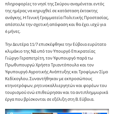
πληροφορίες το νησί της Σκύρου αναμένεται εντός
της ημέρας να κηρυχθεί σε κατάσταση έκτακτης
ανάγκης. H Γενική Γραμματεία Πολιτικής Προστασίας,
απέστειλε την σχετική απόφαση και θα έχει ισχύ για
6 μήνες.
Την Δευτέρα 11/7 επισκέφθηκε την Εύβοια ευρύτατο
κλιμάκιο της ΝΔ υπό τον Υπουργό Επικρατείας
Γιώργο Γεραπετρίτη, τον Υφυπουργό παρά τω
Πρωθυπουργώ Χρήστο Τριαντόπουλο και τον
Υφυπουργό Αγροτικής Ανάπτυξης και Τροφίμων Σίμο
Κεδίκογλου. Συναντήθηκαν με εκπροσώπους
κτηνοτρόφων, ρητινοκαλλιεργητών και φορέων του
τουρισμού ενώ επιθεώρησαν και τα αντιπλημμυρικά
έργα που βρίσκονται σε εξέλιξη στη Β. Εύβοια.