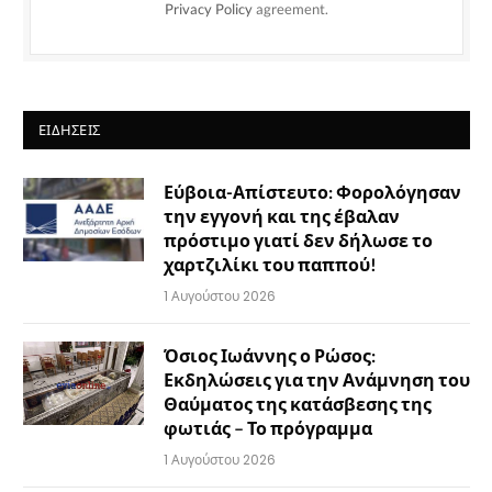
Privacy Policy
agreement.
ΕΙΔΉΣΕΙΣ
Εύβοια-Απίστευτο: Φορολόγησαν
την εγγονή και της έβαλαν
πρόστιμο γιατί δεν δήλωσε το
χαρτζιλίκι του παππού!
1 Αυγούστου 2026
Όσιος Ιωάννης ο Ρώσος:
Εκδηλώσεις για την Ανάμνηση του
Θαύματος της κατάσβεσης της
φωτιάς – Το πρόγραμμα
1 Αυγούστου 2026