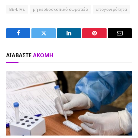
BE-LIVE
μη κερδοσκοπικό σωματείο
υπογονιμότητα
Facebook
Twitter
LinkedIn
Pinterest
Email
ΔΙΑΒΆΣΤΕ
ΑΚΌΜΗ