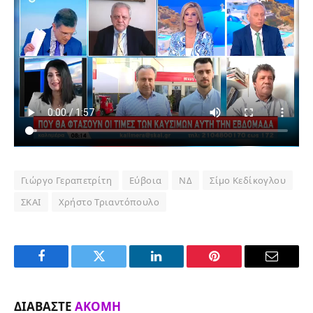
Γιώργο Γεραπετρίτη
Εύβοια
ΝΔ
Σίμο Κεδίκογλου
ΣΚΑΙ
Χρήστο Τριαντόπουλο
Facebook
Twitter
LinkedIn
Pinterest
Email
ΔΙΑΒΆΣΤΕ
ΑΚΌΜΗ