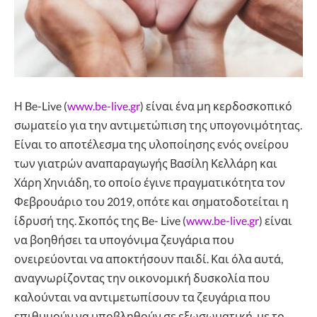
Η Be-Live (
www.be-live.gr
) είναι ένα μη κερδοσκοπικό
σωματείο για την αντιμετώπιση της υπογονιμότητας.
Είναι το αποτέλεσμα της υλοποίησης ενός ονείρου
των γιατρών αναπαραγωγής Βασίλη Κελλάρη και
Χάρη Χηνιάδη, το οποίο έγινε πραγματικότητα τον
Φεβρουάριο του 2019, οπότε και σηματοδοτείται η
ίδρυσή της. Σκοπός της Be- Live (
www.be-live.gr
) είναι
να βοηθήσει τα υπογόνιμα ζευγάρια που
ονειρεύονται να αποκτήσουν παιδί. Και όλα αυτά,
αναγνωρίζοντας την οικονομική δυσκολία που
καλούνται να αντιμετωπίσουν τα ζευγάρια που
επιθυμούν να υποβληθούν σε εξωσωματική, με το