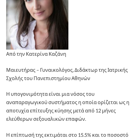
Από την Κατερίνα Καζάνη
Μαιευτήρας – Γυναικολόγος, Διδάκτωρ της Ιατρικής
Σχολής του Πανεπιστημίου Αθηνών
Η υπογονιμότητα είναι μια νόσος του
αναπαραγωγικού συστήματος η οποία ορίζεται ως η
αποτυχία επίτευξης κύησης μετά από 12 μήνες
ελεύθερων σεξουαλικών επαφών.
Η επίπτωσή της εκτιμάται στο 15.5% και το ποσοστό