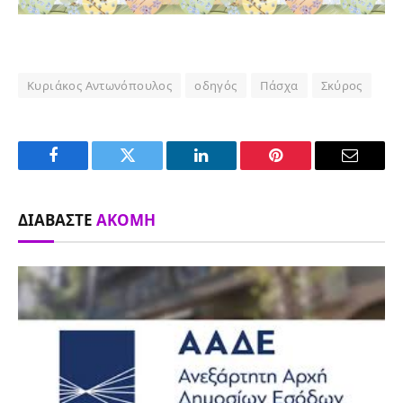
Κυριάκος Αντωνόπουλος
οδηγός
Πάσχα
Σκύρος
Facebook
Twitter
LinkedIn
Pinterest
Email
ΔΙΑΒΆΣΤΕ
ΑΚΌΜΗ