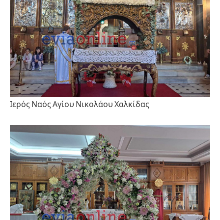
Ιερός Ναός Αγίου Νικολάου Χαλκίδας