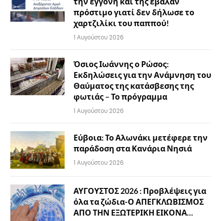
την εγγονή και της έβαλαν
πρόστιμο γιατί δεν δήλωσε το
χαρτζιλίκι του παππού!
1 Αυγούστου 2026
Όσιος Ιωάννης ο Ρώσος:
Εκδηλώσεις για την Ανάμνηση του
Θαύματος της κατάσβεσης της
φωτιάς – Το πρόγραμμα
1 Αυγούστου 2026
Εύβοια: Το Αλωνάκι μετέφερε την
παράδοση στα Κανάρια Νησιά
1 Αυγούστου 2026
ΑΥΓΟΥΣΤΟΣ 2026 : Προβλέψεις για
όλα τα ζώδια-Ο ΑΠΕΓΚΛΩΒΙΣΜΟΣ
ΑΠΟ ΤΗΝ ΕΞΩΤΕΡΙΚΗ ΕΙΚΟΝΑ…