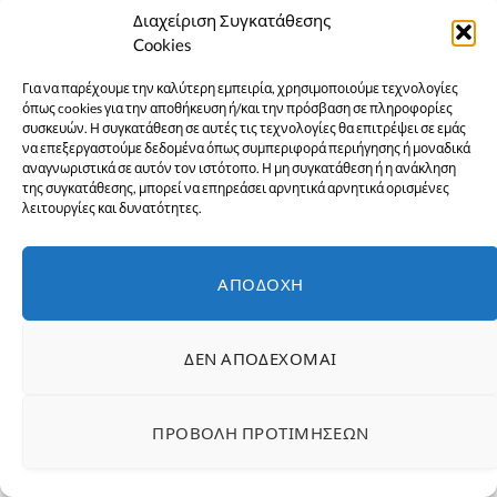
Διαχείριση Συγκατάθεσης
Cookies
Για να παρέχουμε την καλύτερη εμπειρία, χρησιμοποιούμε τεχνολογίες
όπως cookies για την αποθήκευση ή/και την πρόσβαση σε πληροφορίες
συσκευών. Η συγκατάθεση σε αυτές τις τεχνολογίες θα επιτρέψει σε εμάς
να επεξεργαστούμε δεδομένα όπως συμπεριφορά περιήγησης ή μοναδικά
αναγνωριστικά σε αυτόν τον ιστότοπο. Η μη συγκατάθεση ή η ανάκληση
της συγκατάθεσης, μπορεί να επηρεάσει αρνητικά αρνητικά ορισμένες
λειτουργίες και δυνατότητες.
Μέσα Παναγίτσα Χαλκίδας
ΑΠΟΔΟΧΉ
ΔΕΝ ΑΠΟΔΈΧΟΜΑΙ
ΠΡΟΒΟΛΉ ΠΡΟΤΙΜΉΣΕΩΝ